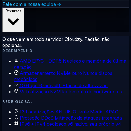
Fale com a nossa equipa →
Recursos
O que vem em todo servidor Cloudzy. Padrão, não
opcional.
DESEMPENHO
AMD EPYC + DDR5
Núcleos e memória de última
geração
Armazenamento NVMe puro
Nunca discos
mecânicos
10 Gbps Bandwidth
Planos de alta vazão
Virtualização KVM
Isolamento de hardware real
REDE GLOBAL
13 Localizações
AN, UE, Oriente Médio, APAC
Proteção DDoS
Mitigação de ataques integrada
IPv6 + IPv4 dedicado
v6 nativo, seu próprio v4