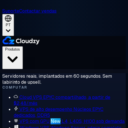
Suporte
Contactar vendas
PT
Produtos
Servidores reais, implantados em 60 segundos. Sem
labirinto de upsell.
COMPUTAR
Cloud VPS
EPYC compartilhado, a partir de
$2,48/mês
VPS de alto desempenho
Núcleos EPYC
dedicados, DDR5
VPS com GPU
New
L4, L40S, H100 sob demanda
Windows VPS
Windows Server, admin completo