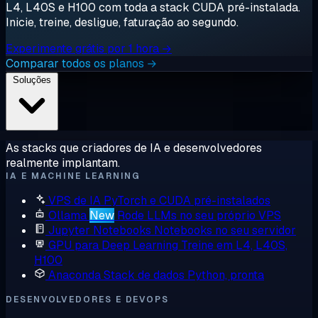
L4, L40S e H100 com toda a stack CUDA pré-instalada.
Inicie, treine, desligue, faturação ao segundo.
Experimente grátis por 1 hora →
Comparar todos os planos →
Soluções
As stacks que criadores de IA e desenvolvedores
realmente implantam.
IA E MACHINE LEARNING
VPS de IA
PyTorch e CUDA pré-instalados
Ollama
New
Rode LLMs no seu próprio VPS
Jupyter Notebooks
Notebooks no seu servidor
GPU para Deep Learning
Treine em L4, L40S,
H100
Anaconda
Stack de dados Python, pronta
DESENVOLVEDORES E DEVOPS