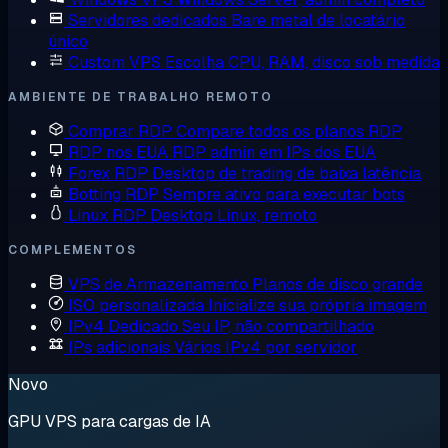
Servidores dedicados
Bare metal de locatário
único
Custom VPS
Escolha CPU, RAM, disco sob medida
AMBIENTE DE TRABALHO REMOTO
Comprar RDP
Compare todos os planos RDP
RDP nos EUA
RDP admin em IPs dos EUA
Forex RDP
Desktop de trading de baixa latência
Botting RDP
Sempre ativo para executar bots
Linux RDP
Desktop Linux, remoto
COMPLEMENTOS
VPS de Armazenamento
Planos de disco grande
ISO personalizada
Inicialize sua própria imagem
IPv4 Dedicado
Seu IP, não compartilhado
IPs adicionais
Vários IPv4 por servidor
Novo
GPU VPS para cargas de IA