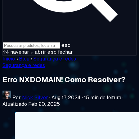
esc
↑↓
navegar
↵
abrir
esc
fechar
Início
›
Blog
›
Segurança e redes
Segurança e redes
Erro NXDOMAIN! Como Resolver?
Por
Nick Silver
·
Aug 17, 2024
·
15 min de leitura
·
Atualizado Feb 20, 2025