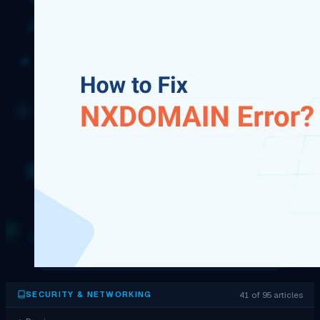
41 of 95 articles
SECURITY & NETWORKING