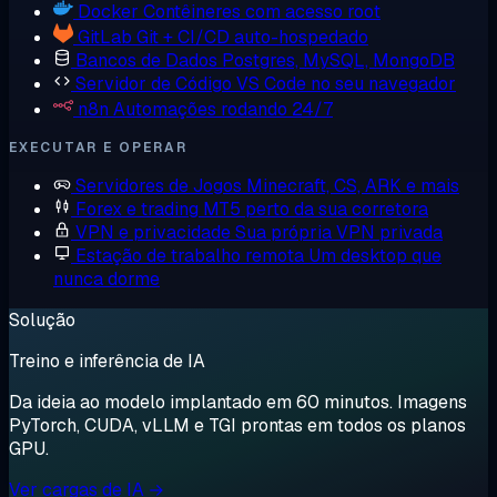
Docker
Contêineres com acesso root
GitLab
Git + CI/CD auto-hospedado
Bancos de Dados
Postgres, MySQL, MongoDB
Servidor de Código
VS Code no seu navegador
n8n
Automações rodando 24/7
EXECUTAR E OPERAR
Servidores de Jogos
Minecraft, CS, ARK e mais
Forex e trading
MT5 perto da sua corretora
VPN e privacidade
Sua própria VPN privada
Estação de trabalho remota
Um desktop que
nunca dorme
Solução
Treino e inferência de IA
Da ideia ao modelo implantado em 60 minutos. Imagens
PyTorch, CUDA, vLLM e TGI prontas em todos os planos
GPU.
Ver cargas de IA →