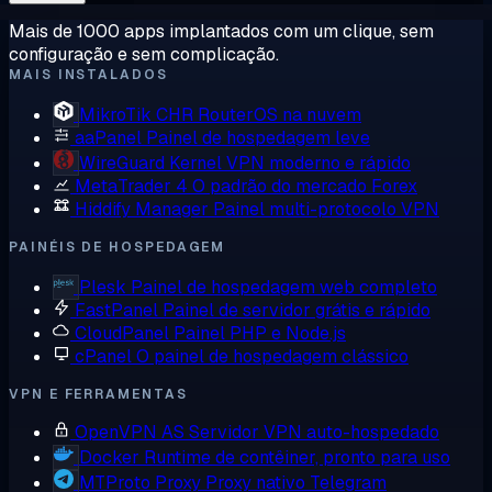
Mais de 1000 apps implantados com um clique, sem
configuração e sem complicação.
MAIS INSTALADOS
MikroTik CHR
RouterOS na nuvem
aaPanel
Painel de hospedagem leve
WireGuard
Kernel VPN moderno e rápido
MetaTrader 4
O padrão do mercado Forex
Hiddify Manager
Painel multi-protocolo VPN
PAINÉIS DE HOSPEDAGEM
Plesk
Painel de hospedagem web completo
FastPanel
Painel de servidor grátis e rápido
CloudPanel
Painel PHP e Node.js
cPanel
O painel de hospedagem clássico
VPN E FERRAMENTAS
OpenVPN AS
Servidor VPN auto-hospedado
Docker
Runtime de contêiner, pronto para uso
MTProto Proxy
Proxy nativo Telegram