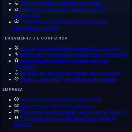
Sala de Notícias
Imprensa e anúncios
Comparar provedores
Cloudzy frente às
alternativas
Todos os recursos
Guias, documentação,
ferramentas, notícias
FERRAMENTAS E CONFIANÇA
Vidro Fumê
Teste nossa rede a partir do seu IP
Estado do serviço
Disponibilidade em tempo real
Avaliações de clientes
Avaliado 4,6/5 no
Trustpilot
Garantia de Reembolso
14 dias, sem perguntas
Obter suporte
24/7, engenheiros de verdade
EMPRESA
Sobre nós
Independente desde 2008
Fale connosco
Entre em contacto
Programa para empresas
Cresça com a Cloudzy
Programa de Educação
Para investigação e
equipas