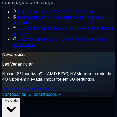
COBRANÇA E CONFIANÇA
Pague com cripto
BTC, XMR, USDT e mais
Reembolso em 14 dias
Reembolso total, sem
perguntas
SLA de uptime de 99,95%
Nosso compromisso de
uptime
Suporte humano 24/7
Engenheiros de verdade,
em minutos
Nova região
Las Vegas no ar
Nossa 13ª localização: AMD EPYC, NVMe puro e rede de
40 Gbps em Nevada. Implante em 60 segundos.
Implantar em Las Vegas →
Ver todas as 13 localizações →
Mercado