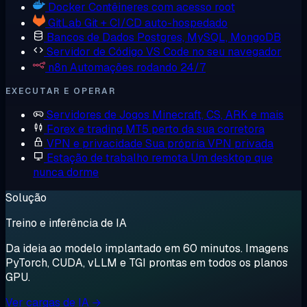
Docker
Contêineres com acesso root
GitLab
Git + CI/CD auto-hospedado
Bancos de Dados
Postgres, MySQL, MongoDB
Servidor de Código
VS Code no seu navegador
n8n
Automações rodando 24/7
EXECUTAR E OPERAR
Servidores de Jogos
Minecraft, CS, ARK e mais
Forex e trading
MT5 perto da sua corretora
VPN e privacidade
Sua própria VPN privada
Estação de trabalho remota
Um desktop que
nunca dorme
Solução
Treino e inferência de IA
Da ideia ao modelo implantado em 60 minutos. Imagens
PyTorch, CUDA, vLLM e TGI prontas em todos os planos
GPU.
Ver cargas de IA →