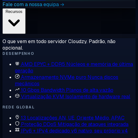
Fale com a nossa equipa →
Recursos
O que vem em todo servidor Cloudzy. Padrão, não
opcional.
DESEMPENHO
AMD EPYC + DDR5
Núcleos e memória de última
geração
Armazenamento NVMe puro
Nunca discos
mecânicos
10 Gbps Bandwidth
Planos de alta vazão
Virtualização KVM
Isolamento de hardware real
REDE GLOBAL
13 Localizações
AN, UE, Oriente Médio, APAC
Proteção DDoS
Mitigação de ataques integrada
IPv6 + IPv4 dedicado
v6 nativo, seu próprio v4