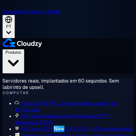
Suporte
Contactar vendas
PT
Produtos
Servidores reais, implantados em 60 segundos. Sem
labirinto de upsell.
COMPUTAR
Cloud VPS
EPYC compartilhado, a partir de
$2,48/mês
VPS de alto desempenho
Núcleos EPYC
dedicados, DDR5
VPS com GPU
New
L4, L40S, H100 sob demanda
Windows VPS
Windows Server, admin completo