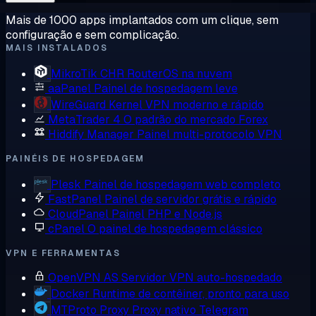
Mais de 1000 apps implantados com um clique, sem
configuração e sem complicação.
MAIS INSTALADOS
MikroTik CHR
RouterOS na nuvem
aaPanel
Painel de hospedagem leve
WireGuard
Kernel VPN moderno e rápido
MetaTrader 4
O padrão do mercado Forex
Hiddify Manager
Painel multi-protocolo VPN
PAINÉIS DE HOSPEDAGEM
Plesk
Painel de hospedagem web completo
FastPanel
Painel de servidor grátis e rápido
CloudPanel
Painel PHP e Node.js
cPanel
O painel de hospedagem clássico
VPN E FERRAMENTAS
OpenVPN AS
Servidor VPN auto-hospedado
Docker
Runtime de contêiner, pronto para uso
MTProto Proxy
Proxy nativo Telegram