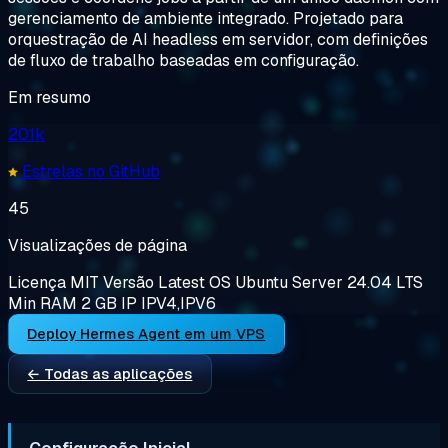
gerenciamento de ambiente integrado. Projetado para
orquestração de AI headless em servidor, com definições
de fluxo de trabalho baseadas em configuração.
Em resumo
201k
Estrelas no GitHub
45
Visualizações de página
Licença
MIT
Versão
Latest
OS
Ubuntu Server 24.04 LTS
Min RAM
2 GB
IP
IPV4,IPV6
Deploy Hermes Agent em um VPS
← Todas as aplicações
Configuração Inicial