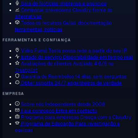
Sala de Notícias
Imprensa e anúncios
Comparar provedores
Cloudzy frente às
alternativas
Todos os recursos
Guias, documentação,
ferramentas, notícias
FERRAMENTAS E CONFIANÇA
Vidro Fumê
Teste nossa rede a partir do seu IP
Estado do serviço
Disponibilidade em tempo real
Avaliações de clientes
Avaliado 4,6/5 no
Trustpilot
Garantia de Reembolso
14 dias, sem perguntas
Obter suporte
24/7, engenheiros de verdade
EMPRESA
Sobre nós
Independente desde 2008
Fale connosco
Entre em contacto
Programa para empresas
Cresça com a Cloudzy
Programa de Educação
Para investigação e
equipas