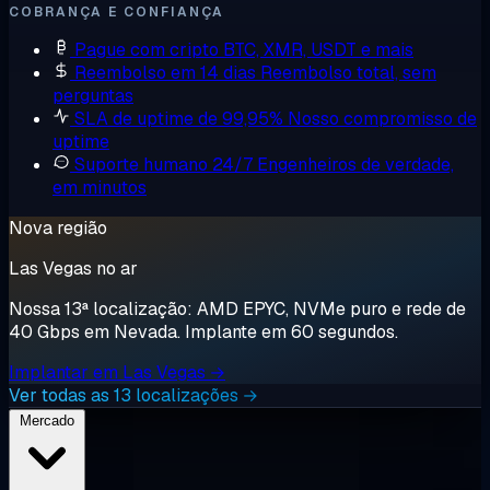
COBRANÇA E CONFIANÇA
Pague com cripto
BTC, XMR, USDT e mais
Reembolso em 14 dias
Reembolso total, sem
perguntas
SLA de uptime de 99,95%
Nosso compromisso de
uptime
Suporte humano 24/7
Engenheiros de verdade,
em minutos
Nova região
Las Vegas no ar
Nossa 13ª localização: AMD EPYC, NVMe puro e rede de
40 Gbps em Nevada. Implante em 60 segundos.
Implantar em Las Vegas →
Ver todas as 13 localizações →
Mercado