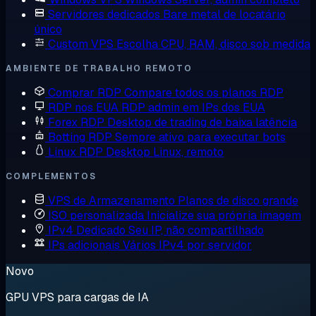
Servidores dedicados
Bare metal de locatário
único
Custom VPS
Escolha CPU, RAM, disco sob medida
AMBIENTE DE TRABALHO REMOTO
Comprar RDP
Compare todos os planos RDP
RDP nos EUA
RDP admin em IPs dos EUA
Forex RDP
Desktop de trading de baixa latência
Botting RDP
Sempre ativo para executar bots
Linux RDP
Desktop Linux, remoto
COMPLEMENTOS
VPS de Armazenamento
Planos de disco grande
ISO personalizada
Inicialize sua própria imagem
IPv4 Dedicado
Seu IP, não compartilhado
IPs adicionais
Vários IPv4 por servidor
Novo
GPU VPS para cargas de IA