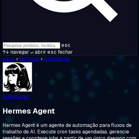
esc
↑↓
navegar
↵
abrir
esc
fechar
Início
›
Mercado
›
Automação
Automação
Hermes Agent
Hermes Agent é um agente de automação para fluxos de
trabalho de AI. Execute cron tasks agendadas, gerencie
sessões e coordene jobs a partir de um único daemon com