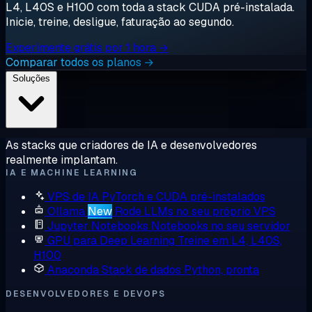
L4, L40S e H100 com toda a stack CUDA pré-instalada.
Inicie, treine, desligue, faturação ao segundo.
Experimente grátis por 1 hora →
Comparar todos os planos →
Soluções
As stacks que criadores de IA e desenvolvedores
realmente implantam.
IA E MACHINE LEARNING
VPS de IA
PyTorch e CUDA pré-instalados
Ollama
New
Rode LLMs no seu próprio VPS
Jupyter Notebooks
Notebooks no seu servidor
GPU para Deep Learning
Treine em L4, L40S,
H100
Anaconda
Stack de dados Python, pronta
DESENVOLVEDORES E DEVOPS