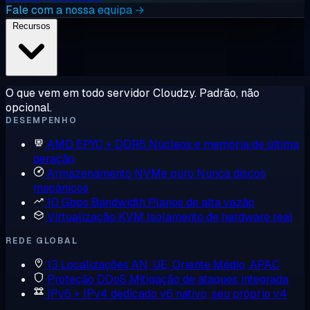
Fale com a nossa equipa →
Recursos
O que vem em todo servidor Cloudzy. Padrão, não
opcional.
DESEMPENHO
AMD EPYC + DDR5
Núcleos e memória de última
geração
Armazenamento NVMe puro
Nunca discos
mecânicos
10 Gbps Bandwidth
Planos de alta vazão
Virtualização KVM
Isolamento de hardware real
REDE GLOBAL
13 Localizações
AN, UE, Oriente Médio, APAC
Proteção DDoS
Mitigação de ataques integrada
IPv6 + IPv4 dedicado
v6 nativo, seu próprio v4