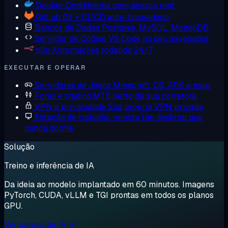
Docker
Contêineres com acesso root
GitLab
Git + CI/CD auto-hospedado
Bancos de Dados
Postgres, MySQL, MongoDB
Servidor de Código
VS Code no seu navegador
n8n
Automações rodando 24/7
EXECUTAR E OPERAR
Servidores de Jogos
Minecraft, CS, ARK e mais
Forex e trading
MT5 perto da sua corretora
VPN e privacidade
Sua própria VPN privada
Estação de trabalho remota
Um desktop que
nunca dorme
Solução
Treino e inferência de IA
Da ideia ao modelo implantado em 60 minutos. Imagens
PyTorch, CUDA, vLLM e TGI prontas em todos os planos
GPU.
Ver cargas de IA →