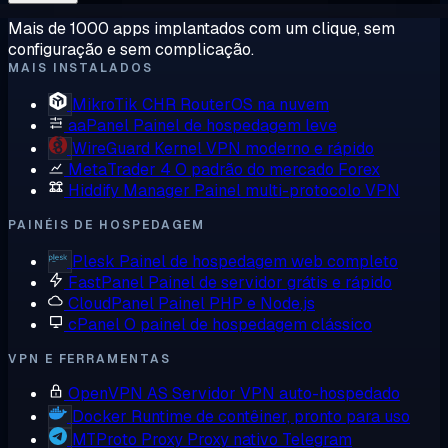
Mais de 1000 apps implantados com um clique, sem
configuração e sem complicação.
MAIS INSTALADOS
MikroTik CHR
RouterOS na nuvem
aaPanel
Painel de hospedagem leve
WireGuard
Kernel VPN moderno e rápido
MetaTrader 4
O padrão do mercado Forex
Hiddify Manager
Painel multi-protocolo VPN
PAINÉIS DE HOSPEDAGEM
Plesk
Painel de hospedagem web completo
FastPanel
Painel de servidor grátis e rápido
CloudPanel
Painel PHP e Node.js
cPanel
O painel de hospedagem clássico
VPN E FERRAMENTAS
OpenVPN AS
Servidor VPN auto-hospedado
Docker
Runtime de contêiner, pronto para uso
MTProto Proxy
Proxy nativo Telegram