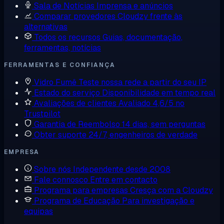
Sala de Notícias
Imprensa e anúncios
Comparar provedores
Cloudzy frente às
alternativas
Todos os recursos
Guias, documentação,
ferramentas, notícias
FERRAMENTAS E CONFIANÇA
Vidro Fumê
Teste nossa rede a partir do seu IP
Estado do serviço
Disponibilidade em tempo real
Avaliações de clientes
Avaliado 4,6/5 no
Trustpilot
Garantia de Reembolso
14 dias, sem perguntas
Obter suporte
24/7, engenheiros de verdade
EMPRESA
Sobre nós
Independente desde 2008
Fale connosco
Entre em contacto
Programa para empresas
Cresça com a Cloudzy
Programa de Educação
Para investigação e
equipas