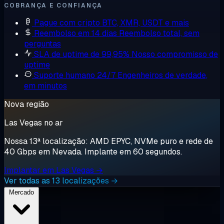
COBRANÇA E CONFIANÇA
Pague com cripto
BTC, XMR, USDT e mais
Reembolso em 14 dias
Reembolso total, sem
perguntas
SLA de uptime de 99,95%
Nosso compromisso de
uptime
Suporte humano 24/7
Engenheiros de verdade,
em minutos
Nova região
Las Vegas no ar
Nossa 13ª localização: AMD EPYC, NVMe puro e rede de
40 Gbps em Nevada. Implante em 60 segundos.
Implantar em Las Vegas →
Ver todas as 13 localizações →
Mercado