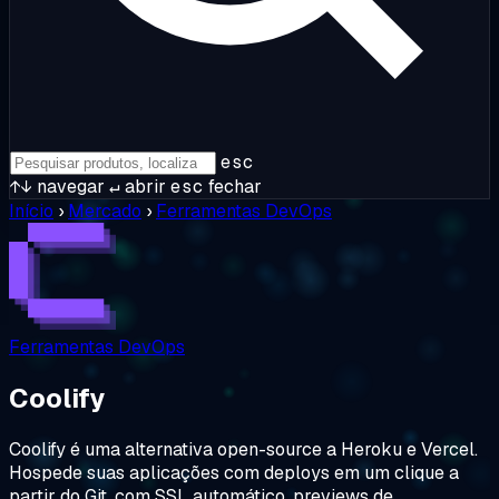
esc
↑↓
navegar
↵
abrir
esc
fechar
Início
›
Mercado
›
Ferramentas DevOps
Ferramentas DevOps
Coolify
Coolify é uma alternativa open-source a Heroku e Vercel.
Hospede suas aplicações com deploys em um clique a
partir do Git, com SSL automático, previews de