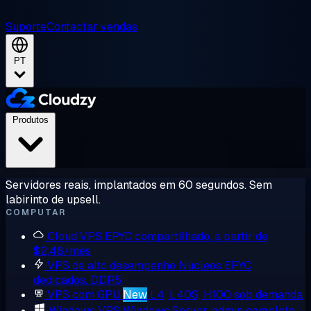
Suporte
Contactar vendas
PT
Produtos
Servidores reais, implantados em 60 segundos. Sem
labirinto de upsell.
COMPUTAR
Cloud VPS
EPYC compartilhado, a partir de
$2,48/mês
VPS de alto desempenho
Núcleos EPYC
dedicados, DDR5
VPS com GPU
New
L4, L40S, H100 sob demanda
Windows VPS
Windows Server, admin completo