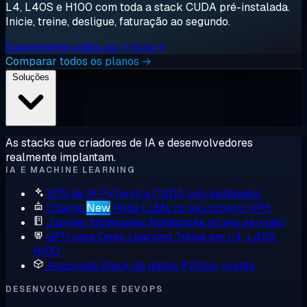
L4, L40S e H100 com toda a stack CUDA pré-instalada.
Inicie, treine, desligue, faturação ao segundo.
Experimente grátis por 1 hora →
Comparar todos os planos →
Soluções
As stacks que criadores de IA e desenvolvedores
realmente implantam.
IA E MACHINE LEARNING
VPS de IA
PyTorch e CUDA pré-instalados
Ollama
New
Rode LLMs no seu próprio VPS
Jupyter Notebooks
Notebooks no seu servidor
GPU para Deep Learning
Treine em L4, L40S,
H100
Anaconda
Stack de dados Python, pronta
DESENVOLVEDORES E DEVOPS