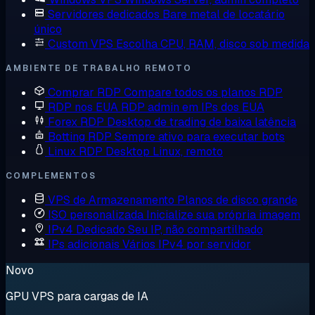
Servidores dedicados
Bare metal de locatário
único
Custom VPS
Escolha CPU, RAM, disco sob medida
AMBIENTE DE TRABALHO REMOTO
Comprar RDP
Compare todos os planos RDP
RDP nos EUA
RDP admin em IPs dos EUA
Forex RDP
Desktop de trading de baixa latência
Botting RDP
Sempre ativo para executar bots
Linux RDP
Desktop Linux, remoto
COMPLEMENTOS
VPS de Armazenamento
Planos de disco grande
ISO personalizada
Inicialize sua própria imagem
IPv4 Dedicado
Seu IP, não compartilhado
IPs adicionais
Vários IPv4 por servidor
Novo
GPU VPS para cargas de IA