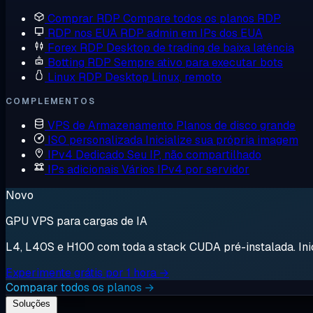
Comprar RDP
Compare todos os planos RDP
RDP nos EUA
RDP admin em IPs dos EUA
Forex RDP
Desktop de trading de baixa latência
Botting RDP
Sempre ativo para executar bots
Linux RDP
Desktop Linux, remoto
COMPLEMENTOS
VPS de Armazenamento
Planos de disco grande
ISO personalizada
Inicialize sua própria imagem
IPv4 Dedicado
Seu IP, não compartilhado
IPs adicionais
Vários IPv4 por servidor
Novo
GPU VPS para cargas de IA
L4, L40S e H100 com toda a stack CUDA pré-instalada. Inici
Experimente grátis por 1 hora →
Comparar todos os planos →
Soluções