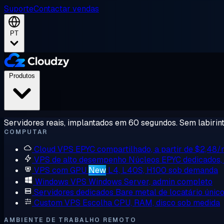
Suporte
Contactar vendas
PT
Produtos
Servidores reais, implantados em 60 segundos. Sem labirint
COMPUTAR
Cloud VPS
EPYC compartilhado, a partir de $2,48
VPS de alto desempenho
Núcleos EPYC dedicados
VPS com GPU
New
L4, L40S, H100 sob demanda
Windows VPS
Windows Server, admin completo
Servidores dedicados
Bare metal de locatário únic
Custom VPS
Escolha CPU, RAM, disco sob medida
AMBIENTE DE TRABALHO REMOTO