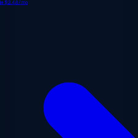
 de
$2.48/mo