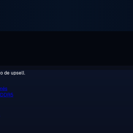
o de upsell.
/mês
, DDR5
o