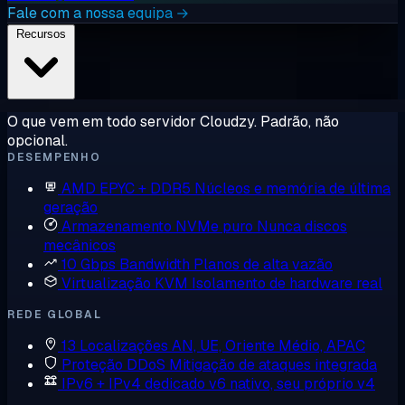
Fale com a nossa equipa →
Recursos
O que vem em todo servidor Cloudzy. Padrão, não
opcional.
DESEMPENHO
AMD EPYC + DDR5
Núcleos e memória de última
geração
Armazenamento NVMe puro
Nunca discos
mecânicos
10 Gbps Bandwidth
Planos de alta vazão
Virtualização KVM
Isolamento de hardware real
REDE GLOBAL
13 Localizações
AN, UE, Oriente Médio, APAC
Proteção DDoS
Mitigação de ataques integrada
IPv6 + IPv4 dedicado
v6 nativo, seu próprio v4