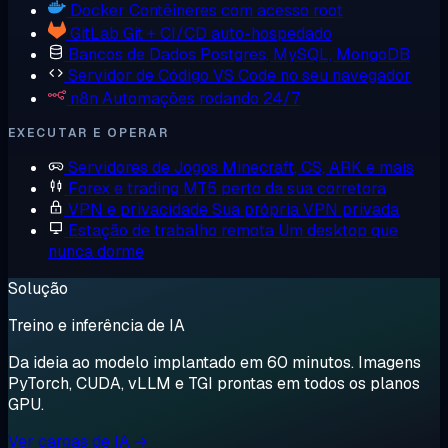
Docker
Contêineres com acesso root
GitLab
Git + CI/CD auto-hospedado
Bancos de Dados
Postgres, MySQL, MongoDB
Servidor de Código
VS Code no seu navegador
n8n
Automações rodando 24/7
EXECUTAR E OPERAR
Servidores de Jogos
Minecraft, CS, ARK e mais
Forex e trading
MT5 perto da sua corretora
VPN e privacidade
Sua própria VPN privada
Estação de trabalho remota
Um desktop que
nunca dorme
Solução
Treino e inferência de IA
Da ideia ao modelo implantado em 60 minutos. Imagens
PyTorch, CUDA, vLLM e TGI prontas em todos os planos
GPU.
Ver cargas de IA →