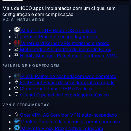
Mais de 1000 apps implantados com um clique, sem
configuração e sem complicação.
MAIS INSTALADOS
MikroTik CHR
RouterOS na nuvem
aaPanel
Painel de hospedagem leve
WireGuard
Kernel VPN moderno e rápido
MetaTrader 4
O padrão do mercado Forex
Hiddify Manager
Painel multi-protocolo VPN
PAINÉIS DE HOSPEDAGEM
Plesk
Painel de hospedagem web completo
FastPanel
Painel de servidor grátis e rápido
CloudPanel
Painel PHP e Node.js
cPanel
O painel de hospedagem clássico
VPN E FERRAMENTAS
OpenVPN AS
Servidor VPN auto-hospedado
Docker
Runtime de contêiner, pronto para uso
MTProto Proxy
Proxy nativo Telegram