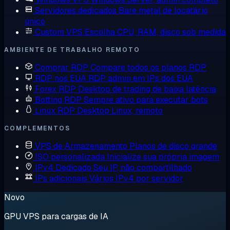
Servidores dedicados
Bare metal de locatário
único
Custom VPS
Escolha CPU, RAM, disco sob medida
AMBIENTE DE TRABALHO REMOTO
Comprar RDP
Compare todos os planos RDP
RDP nos EUA
RDP admin em IPs dos EUA
Forex RDP
Desktop de trading de baixa latência
Botting RDP
Sempre ativo para executar bots
Linux RDP
Desktop Linux, remoto
COMPLEMENTOS
VPS de Armazenamento
Planos de disco grande
ISO personalizada
Inicialize sua própria imagem
IPv4 Dedicado
Seu IP, não compartilhado
IPs adicionais
Vários IPv4 por servidor
Novo
GPU VPS para cargas de IA