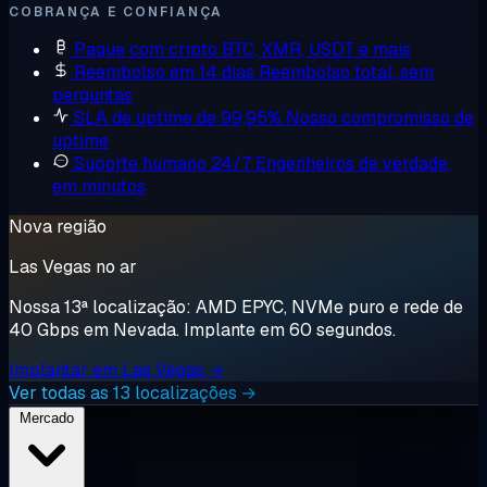
COBRANÇA E CONFIANÇA
Pague com cripto
BTC, XMR, USDT e mais
Reembolso em 14 dias
Reembolso total, sem
perguntas
SLA de uptime de 99,95%
Nosso compromisso de
uptime
Suporte humano 24/7
Engenheiros de verdade,
em minutos
Nova região
Las Vegas no ar
Nossa 13ª localização: AMD EPYC, NVMe puro e rede de
40 Gbps em Nevada. Implante em 60 segundos.
Implantar em Las Vegas →
Ver todas as 13 localizações →
Mercado