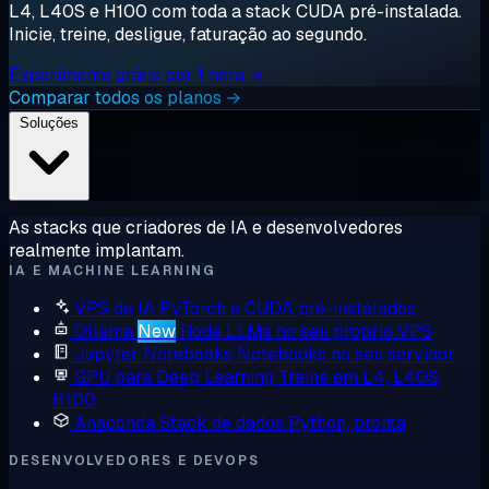
L4, L40S e H100 com toda a stack CUDA pré-instalada.
Inicie, treine, desligue, faturação ao segundo.
Experimente grátis por 1 hora →
Comparar todos os planos →
Soluções
As stacks que criadores de IA e desenvolvedores
realmente implantam.
IA E MACHINE LEARNING
VPS de IA
PyTorch e CUDA pré-instalados
Ollama
New
Rode LLMs no seu próprio VPS
Jupyter Notebooks
Notebooks no seu servidor
GPU para Deep Learning
Treine em L4, L40S,
H100
Anaconda
Stack de dados Python, pronta
DESENVOLVEDORES E DEVOPS