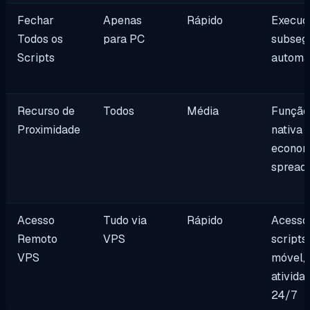
Fechar
Apenas
Rápido
Execuç
Todos os
para PC
subseg
Scripts
automa
Recurso de
Todos
Média
Função
Proximidade
nativa
econom
spread
Acesso
Tudo via
Rápido
Acesso
Remoto
VPS
scripts
VPS
móvel,
ativida
24/7