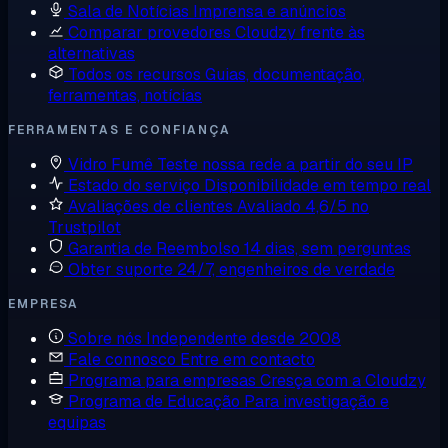
Sala de Notícias
Imprensa e anúncios
Comparar provedores
Cloudzy frente às
alternativas
Todos os recursos
Guias, documentação,
ferramentas, notícias
FERRAMENTAS E CONFIANÇA
Vidro Fumê
Teste nossa rede a partir do seu IP
Estado do serviço
Disponibilidade em tempo real
Avaliações de clientes
Avaliado 4,6/5 no
Trustpilot
Garantia de Reembolso
14 dias, sem perguntas
Obter suporte
24/7, engenheiros de verdade
EMPRESA
Sobre nós
Independente desde 2008
Fale connosco
Entre em contacto
Programa para empresas
Cresça com a Cloudzy
Programa de Educação
Para investigação e
equipas