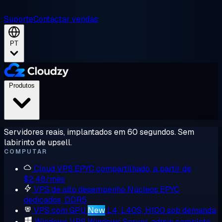
Suporte
Contactar vendas
PT
Produtos
Servidores reais, implantados em 60 segundos. Sem
labirinto de upsell.
COMPUTAR
Cloud VPS
EPYC compartilhado, a partir de
$2,48/mês
VPS de alto desempenho
Núcleos EPYC
dedicados, DDR5
VPS com GPU
New
L4, L40S, H100 sob demanda
Windows VPS
Windows Server, admin completo