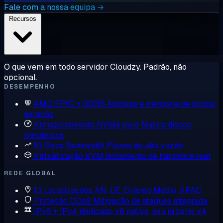
Fale com a nossa equipa →
Recursos
O que vem em todo servidor Cloudzy. Padrão, não
opcional.
DESEMPENHO
AMD EPYC + DDR5
Núcleos e memória de última
geração
Armazenamento NVMe puro
Nunca discos
mecânicos
10 Gbps Bandwidth
Planos de alta vazão
Virtualização KVM
Isolamento de hardware real
REDE GLOBAL
13 Localizações
AN, UE, Oriente Médio, APAC
Proteção DDoS
Mitigação de ataques integrada
IPv6 + IPv4 dedicado
v6 nativo, seu próprio v4