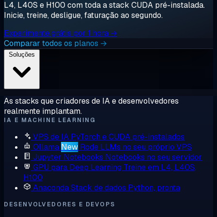
L4, L40S e H100 com toda a stack CUDA pré-instalada.
Inicie, treine, desligue, faturação ao segundo.
Experimente grátis por 1 hora →
Comparar todos os planos →
Soluções
As stacks que criadores de IA e desenvolvedores
realmente implantam.
IA E MACHINE LEARNING
VPS de IA
PyTorch e CUDA pré-instalados
Ollama
New
Rode LLMs no seu próprio VPS
Jupyter Notebooks
Notebooks no seu servidor
GPU para Deep Learning
Treine em L4, L40S,
H100
Anaconda
Stack de dados Python, pronta
DESENVOLVEDORES E DEVOPS