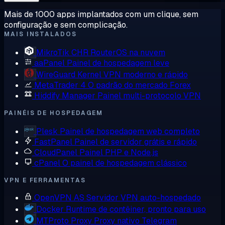
Mais de 1000 apps implantados com um clique, sem
configuração e sem complicação.
MAIS INSTALADOS
MikroTik CHR
RouterOS na nuvem
aaPanel
Painel de hospedagem leve
WireGuard
Kernel VPN moderno e rápido
MetaTrader 4
O padrão do mercado Forex
Hiddify Manager
Painel multi-protocolo VPN
PAINÉIS DE HOSPEDAGEM
Plesk
Painel de hospedagem web completo
FastPanel
Painel de servidor grátis e rápido
CloudPanel
Painel PHP e Node.js
cPanel
O painel de hospedagem clássico
VPN E FERRAMENTAS
OpenVPN AS
Servidor VPN auto-hospedado
Docker
Runtime de contêiner, pronto para uso
MTProto Proxy
Proxy nativo Telegram