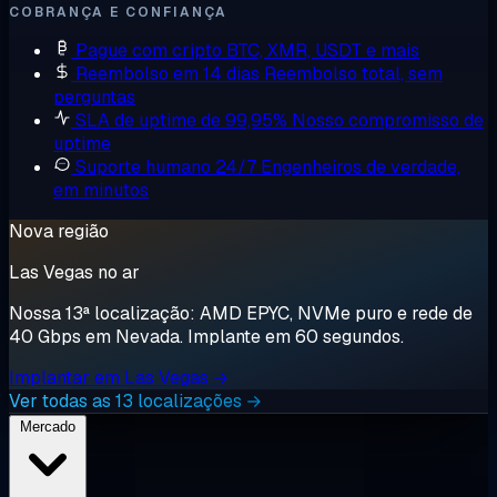
COBRANÇA E CONFIANÇA
Pague com cripto
BTC, XMR, USDT e mais
Reembolso em 14 dias
Reembolso total, sem
perguntas
SLA de uptime de 99,95%
Nosso compromisso de
uptime
Suporte humano 24/7
Engenheiros de verdade,
em minutos
Nova região
Las Vegas no ar
Nossa 13ª localização: AMD EPYC, NVMe puro e rede de
40 Gbps em Nevada. Implante em 60 segundos.
Implantar em Las Vegas →
Ver todas as 13 localizações →
Mercado