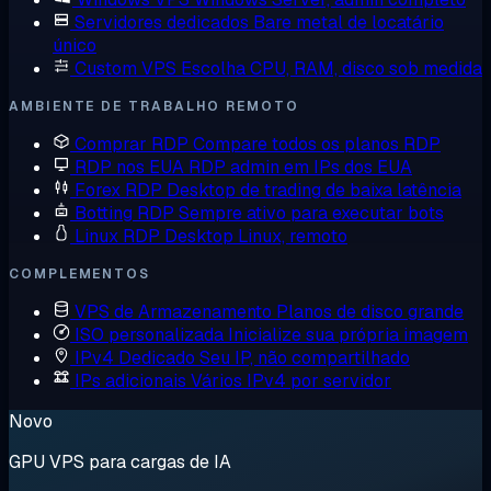
Servidores dedicados
Bare metal de locatário
único
Custom VPS
Escolha CPU, RAM, disco sob medida
AMBIENTE DE TRABALHO REMOTO
Comprar RDP
Compare todos os planos RDP
RDP nos EUA
RDP admin em IPs dos EUA
Forex RDP
Desktop de trading de baixa latência
Botting RDP
Sempre ativo para executar bots
Linux RDP
Desktop Linux, remoto
COMPLEMENTOS
VPS de Armazenamento
Planos de disco grande
ISO personalizada
Inicialize sua própria imagem
IPv4 Dedicado
Seu IP, não compartilhado
IPs adicionais
Vários IPv4 por servidor
Novo
GPU VPS para cargas de IA