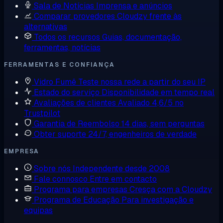
Sala de Notícias
Imprensa e anúncios
Comparar provedores
Cloudzy frente às
alternativas
Todos os recursos
Guias, documentação,
ferramentas, notícias
FERRAMENTAS E CONFIANÇA
Vidro Fumê
Teste nossa rede a partir do seu IP
Estado do serviço
Disponibilidade em tempo real
Avaliações de clientes
Avaliado 4,6/5 no
Trustpilot
Garantia de Reembolso
14 dias, sem perguntas
Obter suporte
24/7, engenheiros de verdade
EMPRESA
Sobre nós
Independente desde 2008
Fale connosco
Entre em contacto
Programa para empresas
Cresça com a Cloudzy
Programa de Educação
Para investigação e
equipas