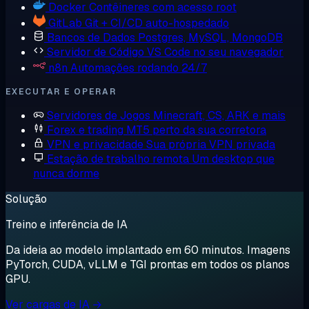
Docker
Contêineres com acesso root
GitLab
Git + CI/CD auto-hospedado
Bancos de Dados
Postgres, MySQL, MongoDB
Servidor de Código
VS Code no seu navegador
n8n
Automações rodando 24/7
EXECUTAR E OPERAR
Servidores de Jogos
Minecraft, CS, ARK e mais
Forex e trading
MT5 perto da sua corretora
VPN e privacidade
Sua própria VPN privada
Estação de trabalho remota
Um desktop que
nunca dorme
Solução
Treino e inferência de IA
Da ideia ao modelo implantado em 60 minutos. Imagens
PyTorch, CUDA, vLLM e TGI prontas em todos os planos
GPU.
Ver cargas de IA →