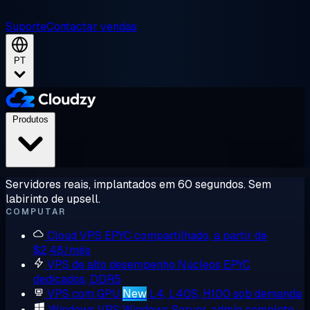
Suporte
Contactar vendas
PT
Produtos
Servidores reais, implantados em 60 segundos. Sem
labirinto de upsell.
COMPUTAR
Cloud VPS
EPYC compartilhado, a partir de
$2,48/mês
VPS de alto desempenho
Núcleos EPYC
dedicados, DDR5
VPS com GPU
New
L4, L40S, H100 sob demanda
Windows VPS
Windows Server, admin completo