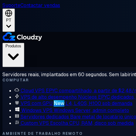
Suporte
Contactar vendas
PT
Produtos
Servidores reais, implantados em 60 segundos. Sem labirint
COMPUTAR
Cloud VPS
EPYC compartilhado, a partir de $2,48
VPS de alto desempenho
Núcleos EPYC dedicados
VPS com GPU
New
L4, L40S, H100 sob demanda
Windows VPS
Windows Server, admin completo
Servidores dedicados
Bare metal de locatário únic
Custom VPS
Escolha CPU, RAM, disco sob medida
AMBIENTE DE TRABALHO REMOTO