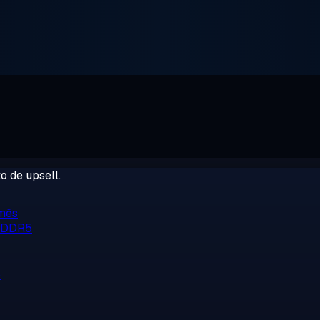
o de upsell.
/mês
, DDR5
o