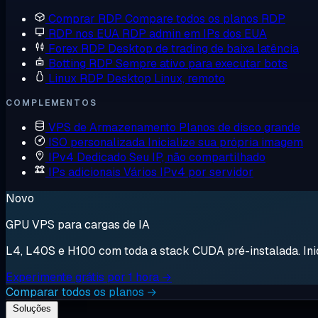
Comprar RDP
Compare todos os planos RDP
RDP nos EUA
RDP admin em IPs dos EUA
Forex RDP
Desktop de trading de baixa latência
Botting RDP
Sempre ativo para executar bots
Linux RDP
Desktop Linux, remoto
COMPLEMENTOS
VPS de Armazenamento
Planos de disco grande
ISO personalizada
Inicialize sua própria imagem
IPv4 Dedicado
Seu IP, não compartilhado
IPs adicionais
Vários IPv4 por servidor
Novo
GPU VPS para cargas de IA
L4, L40S e H100 com toda a stack CUDA pré-instalada. Inici
Experimente grátis por 1 hora →
Comparar todos os planos →
Soluções