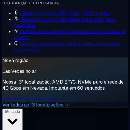
COBRANÇA E CONFIANÇA
Pague com cripto
BTC, XMR, USDT e mais
Reembolso em 14 dias
Reembolso total, sem
perguntas
SLA de uptime de 99,95%
Nosso compromisso de
uptime
Suporte humano 24/7
Engenheiros de verdade,
em minutos
Nova região
Las Vegas no ar
Nossa 13ª localização: AMD EPYC, NVMe puro e rede de
40 Gbps em Nevada. Implante em 60 segundos.
Implantar em Las Vegas →
Ver todas as 13 localizações →
Mercado