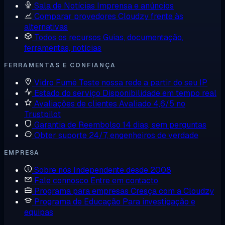
Sala de Notícias
Imprensa e anúncios
Comparar provedores
Cloudzy frente às
alternativas
Todos os recursos
Guias, documentação,
ferramentas, notícias
FERRAMENTAS E CONFIANÇA
Vidro Fumê
Teste nossa rede a partir do seu IP
Estado do serviço
Disponibilidade em tempo real
Avaliações de clientes
Avaliado 4,6/5 no
Trustpilot
Garantia de Reembolso
14 dias, sem perguntas
Obter suporte
24/7, engenheiros de verdade
EMPRESA
Sobre nós
Independente desde 2008
Fale connosco
Entre em contacto
Programa para empresas
Cresça com a Cloudzy
Programa de Educação
Para investigação e
equipas