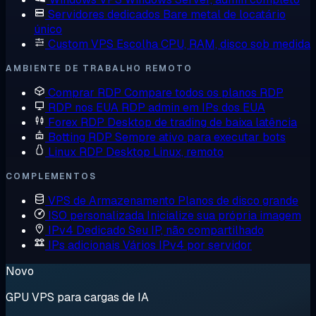
Servidores dedicados
Bare metal de locatário
único
Custom VPS
Escolha CPU, RAM, disco sob medida
AMBIENTE DE TRABALHO REMOTO
Comprar RDP
Compare todos os planos RDP
RDP nos EUA
RDP admin em IPs dos EUA
Forex RDP
Desktop de trading de baixa latência
Botting RDP
Sempre ativo para executar bots
Linux RDP
Desktop Linux, remoto
COMPLEMENTOS
VPS de Armazenamento
Planos de disco grande
ISO personalizada
Inicialize sua própria imagem
IPv4 Dedicado
Seu IP, não compartilhado
IPs adicionais
Vários IPv4 por servidor
Novo
GPU VPS para cargas de IA