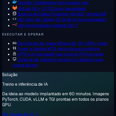
Docker
Contêineres com acesso root
GitLab
Git + CI/CD auto-hospedado
Bancos de Dados
Postgres, MySQL, MongoDB
Servidor de Código
VS Code no seu navegador
n8n
Automações rodando 24/7
EXECUTAR E OPERAR
Servidores de Jogos
Minecraft, CS, ARK e mais
Forex e trading
MT5 perto da sua corretora
VPN e privacidade
Sua própria VPN privada
Estação de trabalho remota
Um desktop que
nunca dorme
Solução
Treino e inferência de IA
Da ideia ao modelo implantado em 60 minutos. Imagens
PyTorch, CUDA, vLLM e TGI prontas em todos os planos
GPU.
Ver cargas de IA →