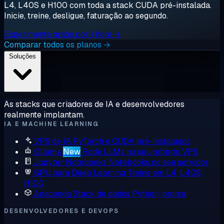
L4, L40S e H100 com toda a stack CUDA pré-instalada.
Inicie, treine, desligue, faturação ao segundo.
Experimente grátis por 1 hora →
Comparar todos os planos →
Soluções
As stacks que criadores de IA e desenvolvedores
realmente implantam.
IA E MACHINE LEARNING
VPS de IA
PyTorch e CUDA pré-instalados
Ollama
New
Rode LLMs no seu próprio VPS
Jupyter Notebooks
Notebooks no seu servidor
GPU para Deep Learning
Treine em L4, L40S,
H100
Anaconda
Stack de dados Python, pronta
DESENVOLVEDORES E DEVOPS