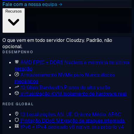
Fale com a nossa equipa →
Recursos
O que vem em todo servidor Cloudzy. Padrão, não
opcional.
DESEMPENHO
AMD EPYC + DDR5
Núcleos e memória de última
geração
Armazenamento NVMe puro
Nunca discos
mecânicos
10 Gbps Bandwidth
Planos de alta vazão
Virtualização KVM
Isolamento de hardware real
REDE GLOBAL
13 Localizações
AN, UE, Oriente Médio, APAC
Proteção DDoS
Mitigação de ataques integrada
IPv6 + IPv4 dedicado
v6 nativo, seu próprio v4