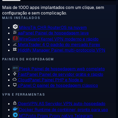
Mais de 1000 apps implantados com um clique, sem
configuração e sem complicação.
MAIS INSTALADOS
MikroTik CHR
RouterOS na nuvem
aaPanel
Painel de hospedagem leve
WireGuard
Kernel VPN moderno e rápido
MetaTrader 4
O padrão do mercado Forex
Hiddify Manager
Painel multi-protocolo VPN
PAINÉIS DE HOSPEDAGEM
Plesk
Painel de hospedagem web completo
FastPanel
Painel de servidor grátis e rápido
CloudPanel
Painel PHP e Node.js
cPanel
O painel de hospedagem clássico
VPN E FERRAMENTAS
OpenVPN AS
Servidor VPN auto-hospedado
Docker
Runtime de contêiner, pronto para uso
MTProto Proxy
Proxy nativo Telegram