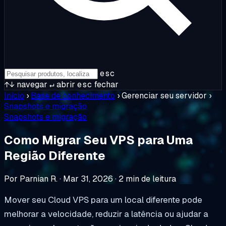
esc
↑↓
navegar
↵
abrir
esc
fechar
Início
›
Base de conhecimento
›
Gerenciar seu servidor
›
Snapshots e migração
Snapshots e migração
Como Migrar Seu VPS para Uma
Região Diferente
Por Parnian R.
·
Mar 31, 2026
·
2 min de leitura
Mover seu Cloud VPS para um local diferente pode
melhorar a velocidade, reduzir a latência ou ajudar a