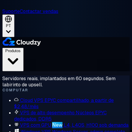
Suporte
Contactar vendas
PT
Produtos
Servidores reais, implantados em 60 segundos. Sem
labirinto de upsell.
COMPUTAR
Cloud VPS
EPYC compartilhado, a partir de
$2,48/mês
VPS de alto desempenho
Núcleos EPYC
dedicados, DDR5
VPS com GPU
New
L4, L40S, H100 sob demanda
Windows VPS
Windows Server, admin completo