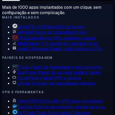
Mais de 1000 apps implantados com um clique, sem
configuração e sem complicação.
MAIS INSTALADOS
MikroTik CHR
RouterOS na nuvem
aaPanel
Painel de hospedagem leve
WireGuard
Kernel VPN moderno e rápido
MetaTrader 4
O padrão do mercado Forex
Hiddify Manager
Painel multi-protocolo VPN
PAINÉIS DE HOSPEDAGEM
Plesk
Painel de hospedagem web completo
FastPanel
Painel de servidor grátis e rápido
CloudPanel
Painel PHP e Node.js
cPanel
O painel de hospedagem clássico
VPN E FERRAMENTAS
OpenVPN AS
Servidor VPN auto-hospedado
Docker
Runtime de contêiner, pronto para uso
MTProto Proxy
Proxy nativo Telegram