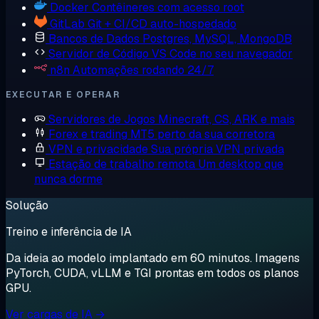
Docker
Contêineres com acesso root
GitLab
Git + CI/CD auto-hospedado
Bancos de Dados
Postgres, MySQL, MongoDB
Servidor de Código
VS Code no seu navegador
n8n
Automações rodando 24/7
EXECUTAR E OPERAR
Servidores de Jogos
Minecraft, CS, ARK e mais
Forex e trading
MT5 perto da sua corretora
VPN e privacidade
Sua própria VPN privada
Estação de trabalho remota
Um desktop que
nunca dorme
Solução
Treino e inferência de IA
Da ideia ao modelo implantado em 60 minutos. Imagens
PyTorch, CUDA, vLLM e TGI prontas em todos os planos
GPU.
Ver cargas de IA →