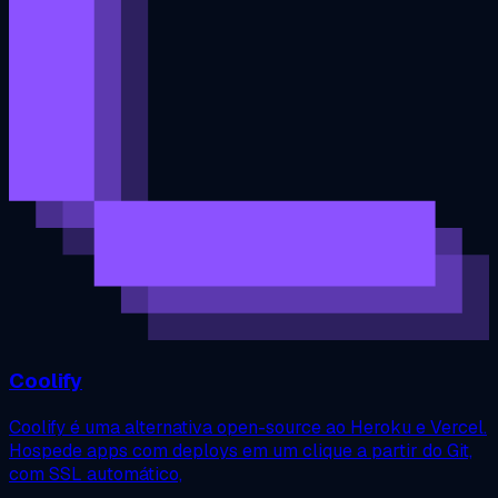
Coolify
Coolify é uma alternativa open-source ao Heroku e Vercel.
Hospede apps com deploys em um clique a partir do Git,
com SSL automático,