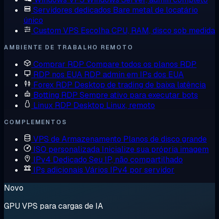
Servidores dedicados
Bare metal de locatário
único
Custom VPS
Escolha CPU, RAM, disco sob medida
AMBIENTE DE TRABALHO REMOTO
Comprar RDP
Compare todos os planos RDP
RDP nos EUA
RDP admin em IPs dos EUA
Forex RDP
Desktop de trading de baixa latência
Botting RDP
Sempre ativo para executar bots
Linux RDP
Desktop Linux, remoto
COMPLEMENTOS
VPS de Armazenamento
Planos de disco grande
ISO personalizada
Inicialize sua própria imagem
IPv4 Dedicado
Seu IP, não compartilhado
IPs adicionais
Vários IPv4 por servidor
Novo
GPU VPS para cargas de IA