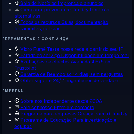
Sala de Notícias
Imprensa e anúncios
Comparar provedores
Cloudzy frente às
alternativas
Todos os recursos
Guias, documentação,
ferramentas, notícias
FERRAMENTAS E CONFIANÇA
Vidro Fumê
Teste nossa rede a partir do seu IP
Estado do serviço
Disponibilidade em tempo real
Avaliações de clientes
Avaliado 4,6/5 no
Trustpilot
Garantia de Reembolso
14 dias, sem perguntas
Obter suporte
24/7, engenheiros de verdade
EMPRESA
Sobre nós
Independente desde 2008
Fale connosco
Entre em contacto
Programa para empresas
Cresça com a Cloudzy
Programa de Educação
Para investigação e
equipas