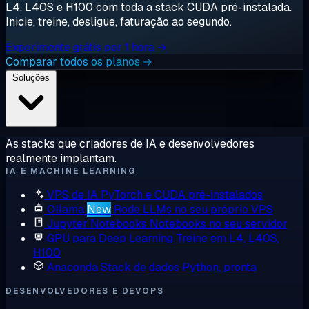
L4, L40S e H100 com toda a stack CUDA pré-instalada.
Inicie, treine, desligue, faturação ao segundo.
Experimente grátis por 1 hora →
Comparar todos os planos →
Soluções
As stacks que criadores de IA e desenvolvedores
realmente implantam.
IA E MACHINE LEARNING
VPS de IA
PyTorch e CUDA pré-instalados
Ollama
New
Rode LLMs no seu próprio VPS
Jupyter Notebooks
Notebooks no seu servidor
GPU para Deep Learning
Treine em L4, L40S,
H100
Anaconda
Stack de dados Python, pronta
DESENVOLVEDORES E DEVOPS