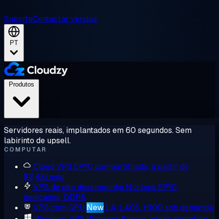
Suporte
Contactar vendas
PT
Produtos
Servidores reais, implantados em 60 segundos. Sem
labirinto de upsell.
COMPUTAR
Cloud VPS
EPYC compartilhado, a partir de
$2,48/mês
VPS de alto desempenho
Núcleos EPYC
dedicados, DDR5
VPS com GPU
New
L4, L40S, H100 sob demanda
Windows VPS
Windows Server, admin completo