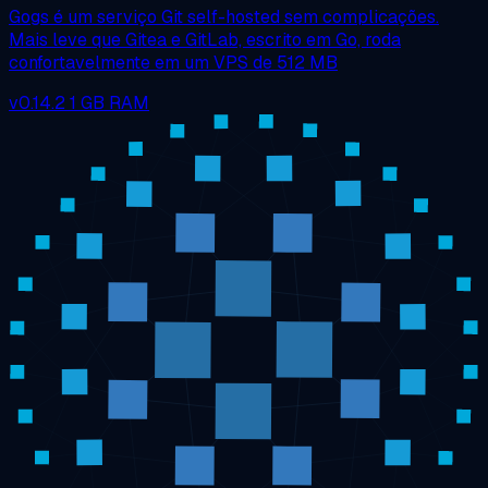
Gogs é um serviço Git self-hosted sem complicações.
Mais leve que Gitea e GitLab, escrito em Go, roda
confortavelmente em um VPS de 512 MB
v0.14.2
1 GB RAM