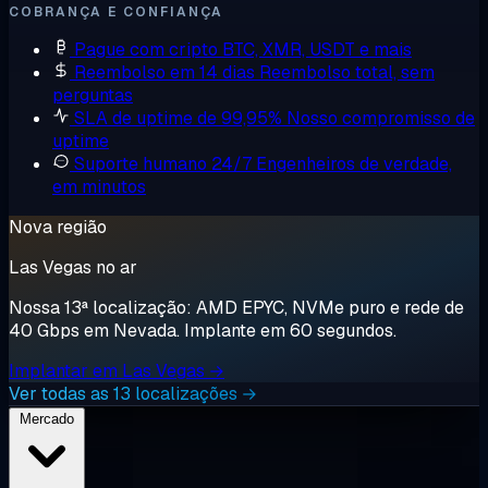
COBRANÇA E CONFIANÇA
Pague com cripto
BTC, XMR, USDT e mais
Reembolso em 14 dias
Reembolso total, sem
perguntas
SLA de uptime de 99,95%
Nosso compromisso de
uptime
Suporte humano 24/7
Engenheiros de verdade,
em minutos
Nova região
Las Vegas no ar
Nossa 13ª localização: AMD EPYC, NVMe puro e rede de
40 Gbps em Nevada. Implante em 60 segundos.
Implantar em Las Vegas →
Ver todas as 13 localizações →
Mercado