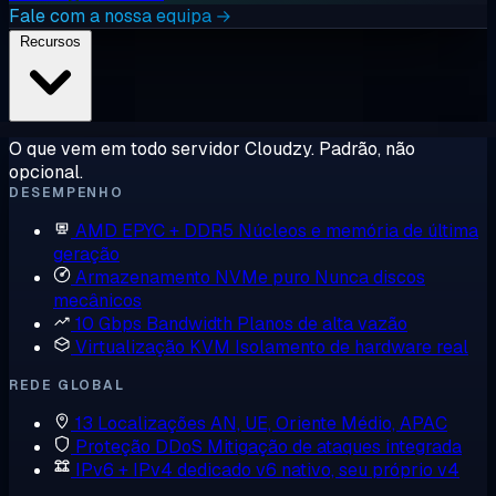
Fale com a nossa equipa →
Recursos
O que vem em todo servidor Cloudzy. Padrão, não
opcional.
DESEMPENHO
AMD EPYC + DDR5
Núcleos e memória de última
geração
Armazenamento NVMe puro
Nunca discos
mecânicos
10 Gbps Bandwidth
Planos de alta vazão
Virtualização KVM
Isolamento de hardware real
REDE GLOBAL
13 Localizações
AN, UE, Oriente Médio, APAC
Proteção DDoS
Mitigação de ataques integrada
IPv6 + IPv4 dedicado
v6 nativo, seu próprio v4