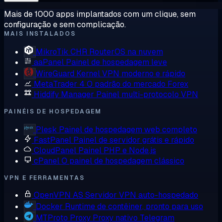
Mais de 1000 apps implantados com um clique, sem
configuração e sem complicação.
MAIS INSTALADOS
MikroTik CHR
RouterOS na nuvem
aaPanel
Painel de hospedagem leve
WireGuard
Kernel VPN moderno e rápido
MetaTrader 4
O padrão do mercado Forex
Hiddify Manager
Painel multi-protocolo VPN
PAINÉIS DE HOSPEDAGEM
Plesk
Painel de hospedagem web completo
FastPanel
Painel de servidor grátis e rápido
CloudPanel
Painel PHP e Node.js
cPanel
O painel de hospedagem clássico
VPN E FERRAMENTAS
OpenVPN AS
Servidor VPN auto-hospedado
Docker
Runtime de contêiner, pronto para uso
MTProto Proxy
Proxy nativo Telegram