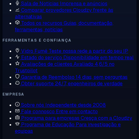
Sala de Notícias
Imprensa e anúncios
Comparar provedores
Cloudzy frente às
alternativas
Todos os recursos
Guias, documentação,
ferramentas, notícias
FERRAMENTAS E CONFIANÇA
Vidro Fumê
Teste nossa rede a partir do seu IP
Estado do serviço
Disponibilidade em tempo real
Avaliações de clientes
Avaliado 4,6/5 no
Trustpilot
Garantia de Reembolso
14 dias, sem perguntas
Obter suporte
24/7, engenheiros de verdade
EMPRESA
Sobre nós
Independente desde 2008
Fale connosco
Entre em contacto
Programa para empresas
Cresça com a Cloudzy
Programa de Educação
Para investigação e
equipas