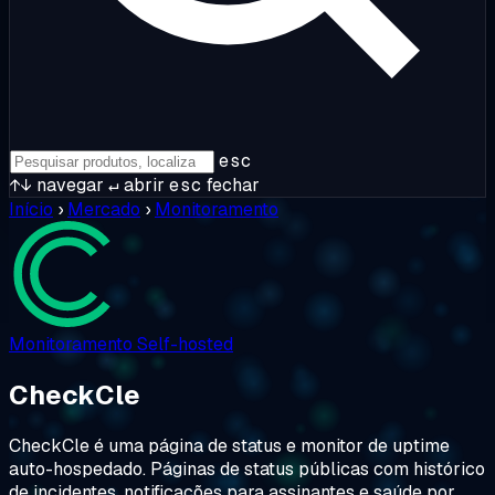
esc
↑↓
navegar
↵
abrir
esc
fechar
Início
›
Mercado
›
Monitoramento
Monitoramento
Self-hosted
CheckCle
CheckCle é uma página de status e monitor de uptime
auto-hospedado. Páginas de status públicas com histórico
de incidentes, notificações para assinantes e saúde por