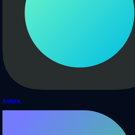
Ackee