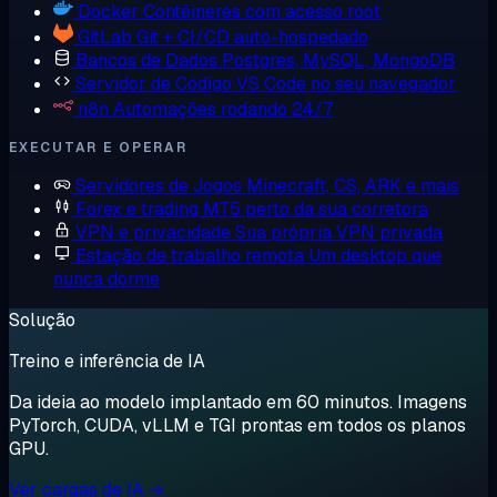
Docker
Contêineres com acesso root
GitLab
Git + CI/CD auto-hospedado
Bancos de Dados
Postgres, MySQL, MongoDB
Servidor de Código
VS Code no seu navegador
n8n
Automações rodando 24/7
EXECUTAR E OPERAR
Servidores de Jogos
Minecraft, CS, ARK e mais
Forex e trading
MT5 perto da sua corretora
VPN e privacidade
Sua própria VPN privada
Estação de trabalho remota
Um desktop que
nunca dorme
Solução
Treino e inferência de IA
Da ideia ao modelo implantado em 60 minutos. Imagens
PyTorch, CUDA, vLLM e TGI prontas em todos os planos
GPU.
Ver cargas de IA →