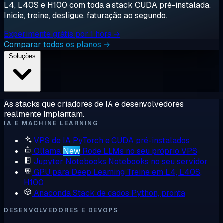
L4, L40S e H100 com toda a stack CUDA pré-instalada.
Inicie, treine, desligue, faturação ao segundo.
Experimente grátis por 1 hora →
Comparar todos os planos →
Soluções
As stacks que criadores de IA e desenvolvedores
realmente implantam.
IA E MACHINE LEARNING
VPS de IA
PyTorch e CUDA pré-instalados
Ollama
New
Rode LLMs no seu próprio VPS
Jupyter Notebooks
Notebooks no seu servidor
GPU para Deep Learning
Treine em L4, L40S,
H100
Anaconda
Stack de dados Python, pronta
DESENVOLVEDORES E DEVOPS