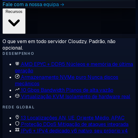
Fale com a nossa equipa →
Recursos
O que vem em todo servidor Cloudzy. Padrão, não
opcional.
DESEMPENHO
AMD EPYC + DDR5
Núcleos e memória de última
geração
Armazenamento NVMe puro
Nunca discos
mecânicos
10 Gbps Bandwidth
Planos de alta vazão
Virtualização KVM
Isolamento de hardware real
REDE GLOBAL
13 Localizações
AN, UE, Oriente Médio, APAC
Proteção DDoS
Mitigação de ataques integrada
IPv6 + IPv4 dedicado
v6 nativo, seu próprio v4