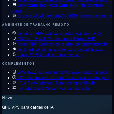
Servidores dedicados
Bare metal de locatário
único
Custom VPS
Escolha CPU, RAM, disco sob medida
AMBIENTE DE TRABALHO REMOTO
Comprar RDP
Compare todos os planos RDP
RDP nos EUA
RDP admin em IPs dos EUA
Forex RDP
Desktop de trading de baixa latência
Botting RDP
Sempre ativo para executar bots
Linux RDP
Desktop Linux, remoto
COMPLEMENTOS
VPS de Armazenamento
Planos de disco grande
ISO personalizada
Inicialize sua própria imagem
IPv4 Dedicado
Seu IP, não compartilhado
IPs adicionais
Vários IPv4 por servidor
Novo
GPU VPS para cargas de IA