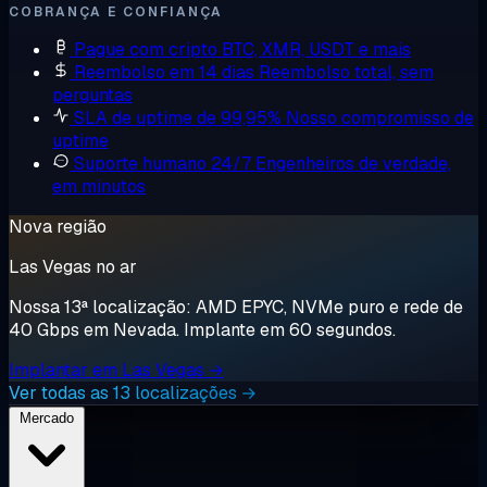
COBRANÇA E CONFIANÇA
Pague com cripto
BTC, XMR, USDT e mais
Reembolso em 14 dias
Reembolso total, sem
perguntas
SLA de uptime de 99,95%
Nosso compromisso de
uptime
Suporte humano 24/7
Engenheiros de verdade,
em minutos
Nova região
Las Vegas no ar
Nossa 13ª localização: AMD EPYC, NVMe puro e rede de
40 Gbps em Nevada. Implante em 60 segundos.
Implantar em Las Vegas →
Ver todas as 13 localizações →
Mercado