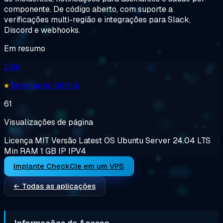
componente. De código aberto, com suporte a
verificações multi-região e integrações para Slack,
Discord e webhooks.
Em resumo
2.8k
Estrelas no GitHub
61
Visualizações de página
Licença
MIT
Versão
Latest
OS
Ubuntu Server 24.04 LTS
Min RAM
1 GB
IP
IPV4
Implante CheckCle em um VPS
← Todas as aplicações
Informações de Acesso