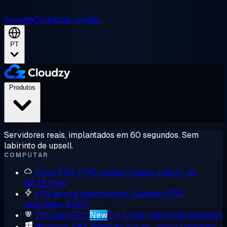
Suporte
Contactar vendas
PT
Produtos
Servidores reais, implantados em 60 segundos. Sem
labirinto de upsell.
COMPUTAR
Cloud VPS
EPYC compartilhado, a partir de
$2,48/mês
VPS de alto desempenho
Núcleos EPYC
dedicados, DDR5
VPS com GPU
New
L4, L40S, H100 sob demanda
Windows VPS
Windows Server, admin completo