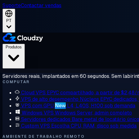
Suporte
Contactar vendas
PT
Produtos
Servidores reais, implantados em 60 segundos. Sem labirint
COMPUTAR
Cloud VPS
EPYC compartilhado, a partir de $2,48
VPS de alto desempenho
Núcleos EPYC dedicados
VPS com GPU
New
L4, L40S, H100 sob demanda
Windows VPS
Windows Server, admin completo
Servidores dedicados
Bare metal de locatário únic
Custom VPS
Escolha CPU, RAM, disco sob medida
AMBIENTE DE TRABALHO REMOTO