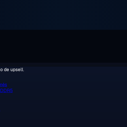
o de upsell.
/mês
, DDR5
o