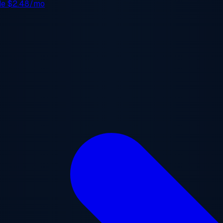
 de
$2.48/mo