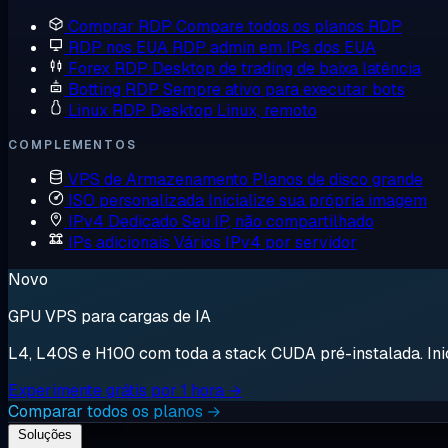
Comprar RDP
Compare todos os planos RDP
RDP nos EUA
RDP admin em IPs dos EUA
Forex RDP
Desktop de trading de baixa latência
Botting RDP
Sempre ativo para executar bots
Linux RDP
Desktop Linux, remoto
COMPLEMENTOS
VPS de Armazenamento
Planos de disco grande
ISO personalizada
Inicialize sua própria imagem
IPv4 Dedicado
Seu IP, não compartilhado
IPs adicionais
Vários IPv4 por servidor
Novo
GPU VPS para cargas de IA
L4, L40S e H100 com toda a stack CUDA pré-instalada. Inici
Experimente grátis por 1 hora →
Comparar todos os planos →
Soluções