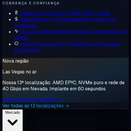
COBRANÇA E CONFIANÇA
Pague com cripto
BTC, XMR, USDT e mais
Reembolso em 14 dias
Reembolso total, sem
perguntas
SLA de uptime de 99,95%
Nosso compromisso de
uptime
Suporte humano 24/7
Engenheiros de verdade,
em minutos
Nova região
Las Vegas no ar
Nossa 13ª localização: AMD EPYC, NVMe puro e rede de
40 Gbps em Nevada. Implante em 60 segundos.
Implantar em Las Vegas →
Ver todas as 13 localizações →
Mercado