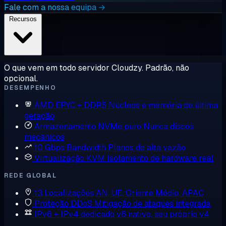
Fale com a nossa equipa →
Recursos
O que vem em todo servidor Cloudzy. Padrão, não
opcional.
DESEMPENHO
AMD EPYC + DDR5
Núcleos e memória de última
geração
Armazenamento NVMe puro
Nunca discos
mecânicos
10 Gbps Bandwidth
Planos de alta vazão
Virtualização KVM
Isolamento de hardware real
REDE GLOBAL
13 Localizações
AN, UE, Oriente Médio, APAC
Proteção DDoS
Mitigação de ataques integrada
IPv6 + IPv4 dedicado
v6 nativo, seu próprio v4