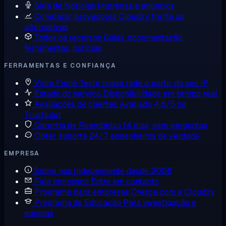
Sala de Notícias
Imprensa e anúncios
Comparar provedores
Cloudzy frente às
alternativas
Todos os recursos
Guias, documentação,
ferramentas, notícias
FERRAMENTAS E CONFIANÇA
Vidro Fumê
Teste nossa rede a partir do seu IP
Estado do serviço
Disponibilidade em tempo real
Avaliações de clientes
Avaliado 4,6/5 no
Trustpilot
Garantia de Reembolso
14 dias, sem perguntas
Obter suporte
24/7, engenheiros de verdade
EMPRESA
Sobre nós
Independente desde 2008
Fale connosco
Entre em contacto
Programa para empresas
Cresça com a Cloudzy
Programa de Educação
Para investigação e
equipas