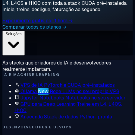
L4, L40S e H100 com toda a stack CUDA pré-instalada.
Inicie, treine, desligue, faturação ao segundo.
Experimente grátis por 1 hora →
Comparar todos os planos →
Soluções
As stacks que criadores de IA e desenvolvedores
realmente implantam.
IA E MACHINE LEARNING
VPS de IA
PyTorch e CUDA pré-instalados
Ollama
New
Rode LLMs no seu próprio VPS
Jupyter Notebooks
Notebooks no seu servidor
GPU para Deep Learning
Treine em L4, L40S,
H100
Anaconda
Stack de dados Python, pronta
DESENVOLVEDORES E DEVOPS