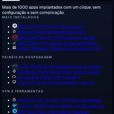
Mais de 1000 apps implantados com um clique, sem
configuração e sem complicação.
MAIS INSTALADOS
MikroTik CHR
RouterOS na nuvem
aaPanel
Painel de hospedagem leve
WireGuard
Kernel VPN moderno e rápido
MetaTrader 4
O padrão do mercado Forex
Hiddify Manager
Painel multi-protocolo VPN
PAINÉIS DE HOSPEDAGEM
Plesk
Painel de hospedagem web completo
FastPanel
Painel de servidor grátis e rápido
CloudPanel
Painel PHP e Node.js
cPanel
O painel de hospedagem clássico
VPN E FERRAMENTAS
OpenVPN AS
Servidor VPN auto-hospedado
Docker
Runtime de contêiner, pronto para uso
MTProto Proxy
Proxy nativo Telegram