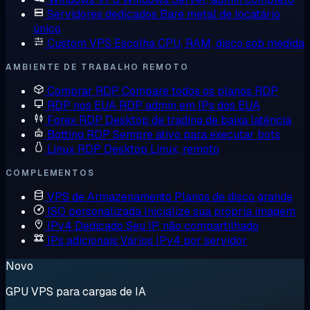
Servidores dedicados
Bare metal de locatário
único
Custom VPS
Escolha CPU, RAM, disco sob medida
AMBIENTE DE TRABALHO REMOTO
Comprar RDP
Compare todos os planos RDP
RDP nos EUA
RDP admin em IPs dos EUA
Forex RDP
Desktop de trading de baixa latência
Botting RDP
Sempre ativo para executar bots
Linux RDP
Desktop Linux, remoto
COMPLEMENTOS
VPS de Armazenamento
Planos de disco grande
ISO personalizada
Inicialize sua própria imagem
IPv4 Dedicado
Seu IP, não compartilhado
IPs adicionais
Vários IPv4 por servidor
Novo
GPU VPS para cargas de IA