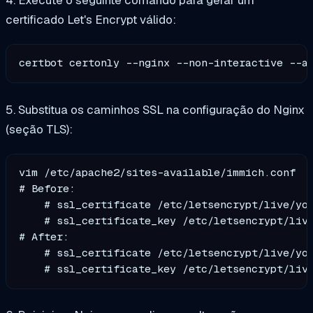
certificado Let's Encrypt válido:
certbot certonly --nginx --non-interactive --a
5. Substitua os caminhos SSL na configuração do Nginx
(seção TLS):
vim /etc/apache2/sites-available/immich.conf

# Before:

    # ssl_certificate /etc/letsencrypt/live/you
    # ssl_certificate_key /etc/letsencrypt/live
# After:

    # ssl_certificate /etc/letsencrypt/live/you