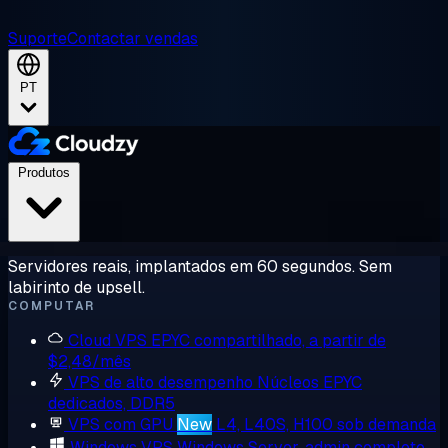
Suporte
Contactar vendas
PT
Produtos
Servidores reais, implantados em 60 segundos. Sem
labirinto de upsell.
COMPUTAR
Cloud VPS
EPYC compartilhado, a partir de
$2,48/mês
VPS de alto desempenho
Núcleos EPYC
dedicados, DDR5
VPS com GPU
New
L4, L40S, H100 sob demanda
Windows VPS
Windows Server, admin completo