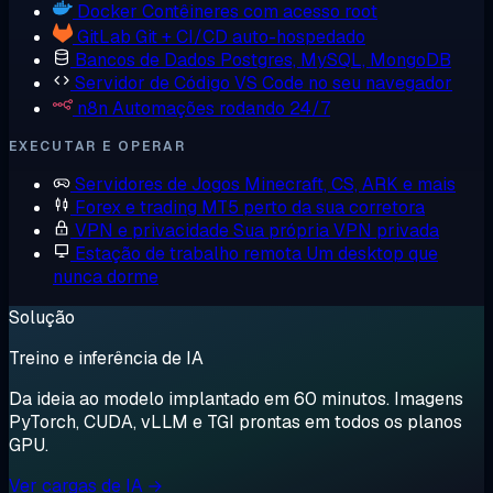
Docker
Contêineres com acesso root
GitLab
Git + CI/CD auto-hospedado
Bancos de Dados
Postgres, MySQL, MongoDB
Servidor de Código
VS Code no seu navegador
n8n
Automações rodando 24/7
EXECUTAR E OPERAR
Servidores de Jogos
Minecraft, CS, ARK e mais
Forex e trading
MT5 perto da sua corretora
VPN e privacidade
Sua própria VPN privada
Estação de trabalho remota
Um desktop que
nunca dorme
Solução
Treino e inferência de IA
Da ideia ao modelo implantado em 60 minutos. Imagens
PyTorch, CUDA, vLLM e TGI prontas em todos os planos
GPU.
Ver cargas de IA →