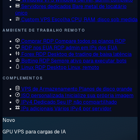
Servidores dedicados
Bare metal de locatário
único
Custom VPS
Escolha CPU, RAM, disco sob medida
AMBIENTE DE TRABALHO REMOTO
Comprar RDP
Compare todos os planos RDP
RDP nos EUA
RDP admin em IPs dos EUA
Forex RDP
Desktop de trading de baixa latência
Botting RDP
Sempre ativo para executar bots
Linux RDP
Desktop Linux, remoto
COMPLEMENTOS
VPS de Armazenamento
Planos de disco grande
ISO personalizada
Inicialize sua própria imagem
IPv4 Dedicado
Seu IP, não compartilhado
IPs adicionais
Vários IPv4 por servidor
Novo
GPU VPS para cargas de IA