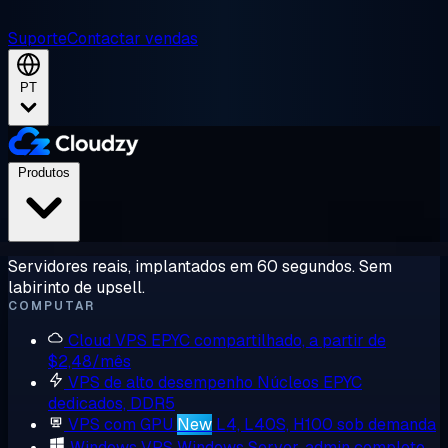
Suporte
Contactar vendas
PT
Produtos
Servidores reais, implantados em 60 segundos. Sem
labirinto de upsell.
COMPUTAR
Cloud VPS
EPYC compartilhado, a partir de
$2,48/mês
VPS de alto desempenho
Núcleos EPYC
dedicados, DDR5
VPS com GPU
New
L4, L40S, H100 sob demanda
Windows VPS
Windows Server, admin completo