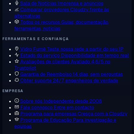
Sala de Notícias
Imprensa e anúncios
Comparar provedores
Cloudzy frente às
alternativas
Todos os recursos
Guias, documentação,
ferramentas, notícias
FERRAMENTAS E CONFIANÇA
Vidro Fumê
Teste nossa rede a partir do seu IP
Estado do serviço
Disponibilidade em tempo real
Avaliações de clientes
Avaliado 4,6/5 no
Trustpilot
Garantia de Reembolso
14 dias, sem perguntas
Obter suporte
24/7, engenheiros de verdade
EMPRESA
Sobre nós
Independente desde 2008
Fale connosco
Entre em contacto
Programa para empresas
Cresça com a Cloudzy
Programa de Educação
Para investigação e
equipas