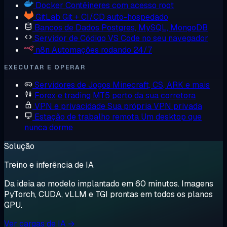
Docker
Contêineres com acesso root
GitLab
Git + CI/CD auto-hospedado
Bancos de Dados
Postgres, MySQL, MongoDB
Servidor de Código
VS Code no seu navegador
n8n
Automações rodando 24/7
EXECUTAR E OPERAR
Servidores de Jogos
Minecraft, CS, ARK e mais
Forex e trading
MT5 perto da sua corretora
VPN e privacidade
Sua própria VPN privada
Estação de trabalho remota
Um desktop que
nunca dorme
Solução
Treino e inferência de IA
Da ideia ao modelo implantado em 60 minutos. Imagens
PyTorch, CUDA, vLLM e TGI prontas em todos os planos
GPU.
Ver cargas de IA →