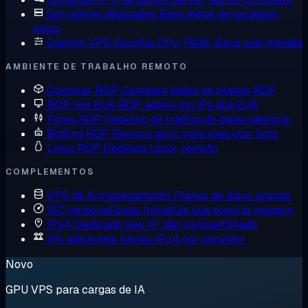
Servidores dedicados
Bare metal de locatário
único
Custom VPS
Escolha CPU, RAM, disco sob medida
AMBIENTE DE TRABALHO REMOTO
Comprar RDP
Compare todos os planos RDP
RDP nos EUA
RDP admin em IPs dos EUA
Forex RDP
Desktop de trading de baixa latência
Botting RDP
Sempre ativo para executar bots
Linux RDP
Desktop Linux, remoto
COMPLEMENTOS
VPS de Armazenamento
Planos de disco grande
ISO personalizada
Inicialize sua própria imagem
IPv4 Dedicado
Seu IP, não compartilhado
IPs adicionais
Vários IPv4 por servidor
Novo
GPU VPS para cargas de IA