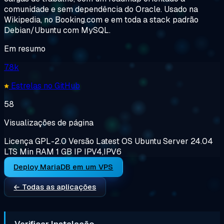
comunidade e sem dependência do Oracle. Usado na
Wikipedia, no Booking.com e em toda a stack padrão
Debian/Ubuntu com MySQL.
Em resumo
7.8k
Estrelas no GitHub
58
Visualizações de página
Licença
GPL-2.0
Versão
Latest
OS
Ubuntu Server 24.04
LTS
Min RAM
1 GB
IP
IPV4,IPV6
Deploy MariaDB em um VPS
← Todas as aplicações
Verificar Instalação