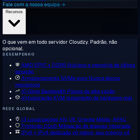
Fale com a nossa equipa →
Recursos
O que vem em todo servidor Cloudzy. Padrão, não
opcional.
DESEMPENHO
AMD EPYC + DDR5
Núcleos e memória de última
geração
Armazenamento NVMe puro
Nunca discos
mecânicos
10 Gbps Bandwidth
Planos de alta vazão
Virtualização KVM
Isolamento de hardware real
REDE GLOBAL
13 Localizações
AN, UE, Oriente Médio, APAC
Proteção DDoS
Mitigação de ataques integrada
IPv6 + IPv4 dedicado
v6 nativo, seu próprio v4