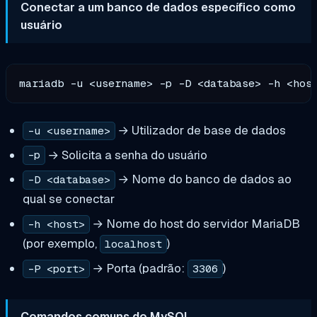
Conectar a um banco de dados específico como
usuário
→ Utilizador de base de dados
-u <username>
→ Solicita a senha do usuário
-p
→ Nome do banco de dados ao
-D <database>
qual se conectar
→ Nome do host do servidor MariaDB
-h <host>
(por exemplo,
)
localhost
→ Porta (padrão:
)
-P <port>
3306
Comandos comuns do MySQL