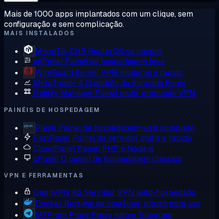
Mais de 1000 apps implantados com um clique, sem
configuração e sem complicação.
MAIS INSTALADOS
MikroTik CHR
RouterOS na nuvem
aaPanel
Painel de hospedagem leve
WireGuard
Kernel VPN moderno e rápido
MetaTrader 4
O padrão do mercado Forex
Hiddify Manager
Painel multi-protocolo VPN
PAINÉIS DE HOSPEDAGEM
Plesk
Painel de hospedagem web completo
FastPanel
Painel de servidor grátis e rápido
CloudPanel
Painel PHP e Node.js
cPanel
O painel de hospedagem clássico
VPN E FERRAMENTAS
OpenVPN AS
Servidor VPN auto-hospedado
Docker
Runtime de contêiner, pronto para uso
MTProto Proxy
Proxy nativo Telegram