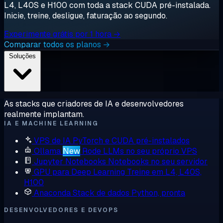
L4, L40S e H100 com toda a stack CUDA pré-instalada.
Inicie, treine, desligue, faturação ao segundo.
Experimente grátis por 1 hora →
Comparar todos os planos →
Soluções
As stacks que criadores de IA e desenvolvedores
realmente implantam.
IA E MACHINE LEARNING
VPS de IA
PyTorch e CUDA pré-instalados
Ollama
New
Rode LLMs no seu próprio VPS
Jupyter Notebooks
Notebooks no seu servidor
GPU para Deep Learning
Treine em L4, L40S,
H100
Anaconda
Stack de dados Python, pronta
DESENVOLVEDORES E DEVOPS