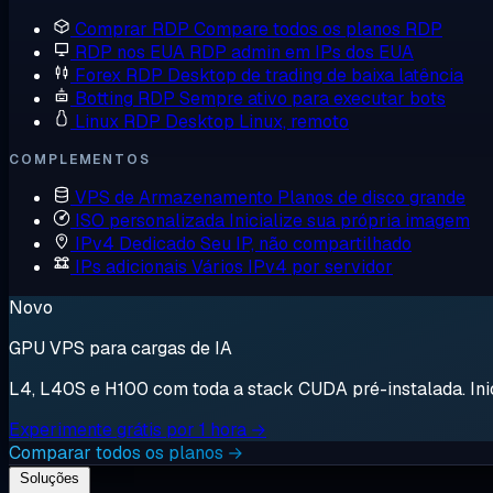
Comprar RDP
Compare todos os planos RDP
RDP nos EUA
RDP admin em IPs dos EUA
Forex RDP
Desktop de trading de baixa latência
Botting RDP
Sempre ativo para executar bots
Linux RDP
Desktop Linux, remoto
COMPLEMENTOS
VPS de Armazenamento
Planos de disco grande
ISO personalizada
Inicialize sua própria imagem
IPv4 Dedicado
Seu IP, não compartilhado
IPs adicionais
Vários IPv4 por servidor
Novo
GPU VPS para cargas de IA
L4, L40S e H100 com toda a stack CUDA pré-instalada. Inici
Experimente grátis por 1 hora →
Comparar todos os planos →
Soluções