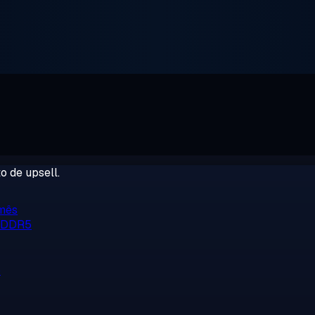
o de upsell.
/mês
, DDR5
o