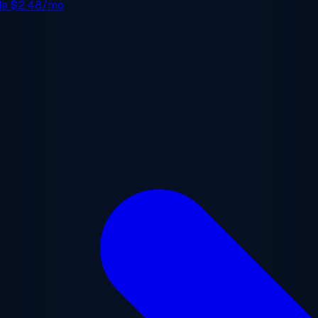
 de
$2.48/mo