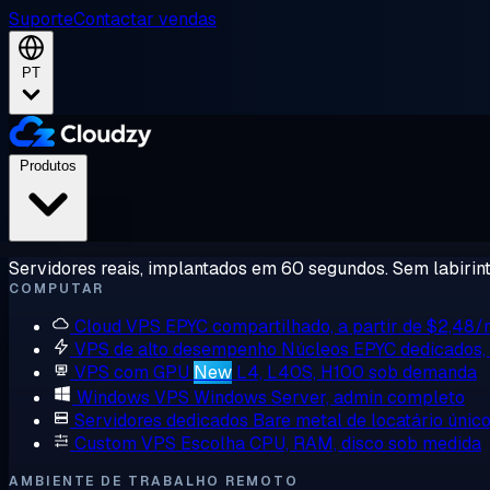
Suporte
Contactar vendas
PT
Produtos
Servidores reais, implantados em 60 segundos. Sem labirint
COMPUTAR
Cloud VPS
EPYC compartilhado, a partir de $2,48
VPS de alto desempenho
Núcleos EPYC dedicados
VPS com GPU
New
L4, L40S, H100 sob demanda
Windows VPS
Windows Server, admin completo
Servidores dedicados
Bare metal de locatário únic
Custom VPS
Escolha CPU, RAM, disco sob medida
AMBIENTE DE TRABALHO REMOTO