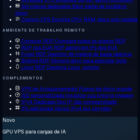
Servidores dedicados
Bare metal de locatário
único
Custom VPS
Escolha CPU, RAM, disco sob medida
AMBIENTE DE TRABALHO REMOTO
Comprar RDP
Compare todos os planos RDP
RDP nos EUA
RDP admin em IPs dos EUA
Forex RDP
Desktop de trading de baixa latência
Botting RDP
Sempre ativo para executar bots
Linux RDP
Desktop Linux, remoto
COMPLEMENTOS
VPS de Armazenamento
Planos de disco grande
ISO personalizada
Inicialize sua própria imagem
IPv4 Dedicado
Seu IP, não compartilhado
IPs adicionais
Vários IPv4 por servidor
Novo
GPU VPS para cargas de IA