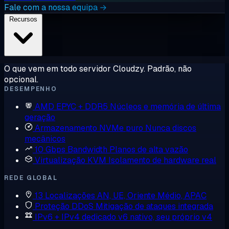
Fale com a nossa equipa →
Recursos
O que vem em todo servidor Cloudzy. Padrão, não
opcional.
DESEMPENHO
AMD EPYC + DDR5
Núcleos e memória de última
geração
Armazenamento NVMe puro
Nunca discos
mecânicos
10 Gbps Bandwidth
Planos de alta vazão
Virtualização KVM
Isolamento de hardware real
REDE GLOBAL
13 Localizações
AN, UE, Oriente Médio, APAC
Proteção DDoS
Mitigação de ataques integrada
IPv6 + IPv4 dedicado
v6 nativo, seu próprio v4