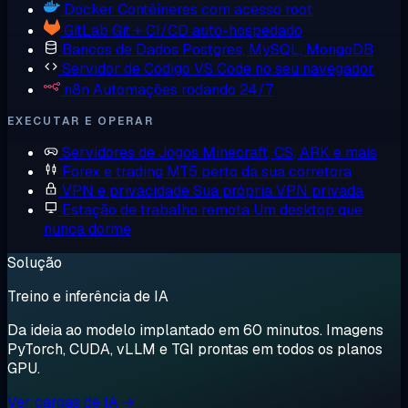
Docker
Contêineres com acesso root
GitLab
Git + CI/CD auto-hospedado
Bancos de Dados
Postgres, MySQL, MongoDB
Servidor de Código
VS Code no seu navegador
n8n
Automações rodando 24/7
EXECUTAR E OPERAR
Servidores de Jogos
Minecraft, CS, ARK e mais
Forex e trading
MT5 perto da sua corretora
VPN e privacidade
Sua própria VPN privada
Estação de trabalho remota
Um desktop que
nunca dorme
Solução
Treino e inferência de IA
Da ideia ao modelo implantado em 60 minutos. Imagens
PyTorch, CUDA, vLLM e TGI prontas em todos os planos
GPU.
Ver cargas de IA →