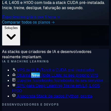
L4, L40S e H100 com toda a stack CUDA pré-instalada.
Inicie, treine, desligue, faturação ao segundo.
Experimente grátis por 1 hora →
Comparar todos os planos →
Soluções
As stacks que criadores de IA e desenvolvedores
realmente implantam.
IA E MACHINE LEARNING
VPS de IA
PyTorch e CUDA pré-instalados
Ollama
New
Rode LLMs no seu próprio VPS
Jupyter Notebooks
Notebooks no seu servidor
GPU para Deep Learning
Treine em L4, L40S,
H100
Anaconda
Stack de dados Python, pronta
DESENVOLVEDORES E DEVOPS