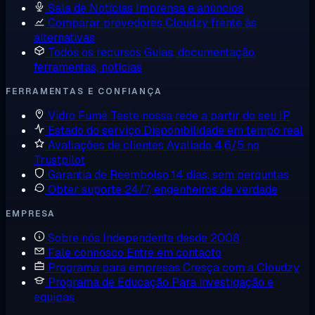
Sala de Notícias
Imprensa e anúncios
Comparar provedores
Cloudzy frente às
alternativas
Todos os recursos
Guias, documentação,
ferramentas, notícias
FERRAMENTAS E CONFIANÇA
Vidro Fumê
Teste nossa rede a partir do seu IP
Estado do serviço
Disponibilidade em tempo real
Avaliações de clientes
Avaliado 4,6/5 no
Trustpilot
Garantia de Reembolso
14 dias, sem perguntas
Obter suporte
24/7, engenheiros de verdade
EMPRESA
Sobre nós
Independente desde 2008
Fale connosco
Entre em contacto
Programa para empresas
Cresça com a Cloudzy
Programa de Educação
Para investigação e
equipas