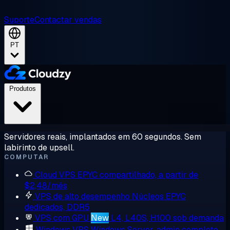
Suporte
Contactar vendas
PT
Produtos
Servidores reais, implantados em 60 segundos. Sem
labirinto de upsell.
COMPUTAR
Cloud VPS
EPYC compartilhado, a partir de
$2,48/mês
VPS de alto desempenho
Núcleos EPYC
dedicados, DDR5
VPS com GPU
New
L4, L40S, H100 sob demanda
Windows VPS
Windows Server, admin completo