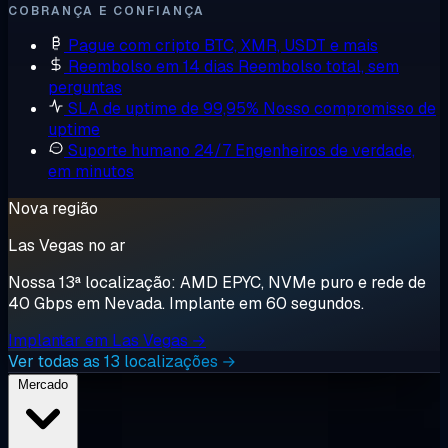
COBRANÇA E CONFIANÇA
Pague com cripto
BTC, XMR, USDT e mais
Reembolso em 14 dias
Reembolso total, sem
perguntas
SLA de uptime de 99,95%
Nosso compromisso de
uptime
Suporte humano 24/7
Engenheiros de verdade,
em minutos
Nova região
Las Vegas no ar
Nossa 13ª localização: AMD EPYC, NVMe puro e rede de
40 Gbps em Nevada. Implante em 60 segundos.
Implantar em Las Vegas →
Ver todas as 13 localizações →
Mercado