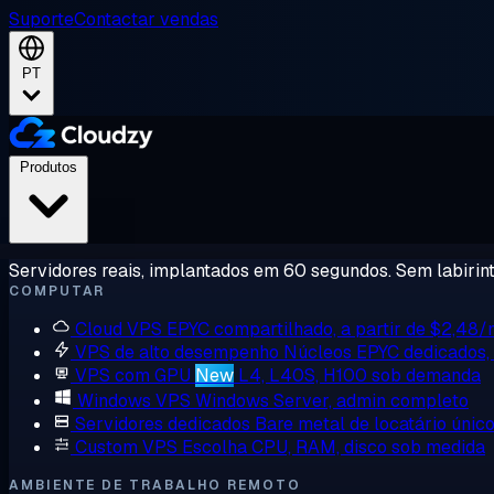
Suporte
Contactar vendas
PT
Produtos
Servidores reais, implantados em 60 segundos. Sem labirint
COMPUTAR
Cloud VPS
EPYC compartilhado, a partir de $2,48
VPS de alto desempenho
Núcleos EPYC dedicados
VPS com GPU
New
L4, L40S, H100 sob demanda
Windows VPS
Windows Server, admin completo
Servidores dedicados
Bare metal de locatário únic
Custom VPS
Escolha CPU, RAM, disco sob medida
AMBIENTE DE TRABALHO REMOTO