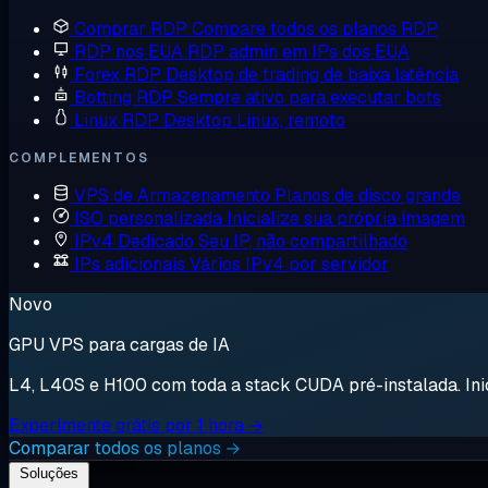
Comprar RDP
Compare todos os planos RDP
RDP nos EUA
RDP admin em IPs dos EUA
Forex RDP
Desktop de trading de baixa latência
Botting RDP
Sempre ativo para executar bots
Linux RDP
Desktop Linux, remoto
COMPLEMENTOS
VPS de Armazenamento
Planos de disco grande
ISO personalizada
Inicialize sua própria imagem
IPv4 Dedicado
Seu IP, não compartilhado
IPs adicionais
Vários IPv4 por servidor
Novo
GPU VPS para cargas de IA
L4, L40S e H100 com toda a stack CUDA pré-instalada. Inici
Experimente grátis por 1 hora →
Comparar todos os planos →
Soluções