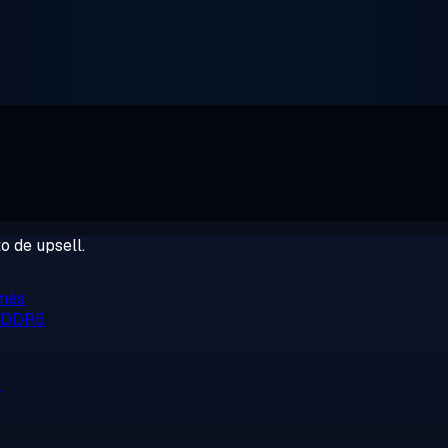
o de upsell.
/mês
, DDR5
o