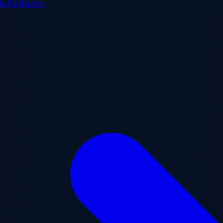
 de
$2.48/mo