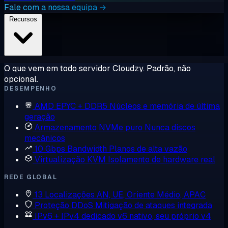
Fale com a nossa equipa →
Recursos
O que vem em todo servidor Cloudzy. Padrão, não
opcional.
DESEMPENHO
AMD EPYC + DDR5
Núcleos e memória de última
geração
Armazenamento NVMe puro
Nunca discos
mecânicos
10 Gbps Bandwidth
Planos de alta vazão
Virtualização KVM
Isolamento de hardware real
REDE GLOBAL
13 Localizações
AN, UE, Oriente Médio, APAC
Proteção DDoS
Mitigação de ataques integrada
IPv6 + IPv4 dedicado
v6 nativo, seu próprio v4