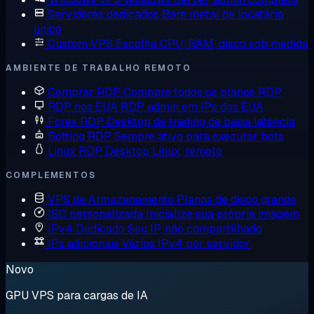
Servidores dedicados
Bare metal de locatário
único
Custom VPS
Escolha CPU, RAM, disco sob medida
AMBIENTE DE TRABALHO REMOTO
Comprar RDP
Compare todos os planos RDP
RDP nos EUA
RDP admin em IPs dos EUA
Forex RDP
Desktop de trading de baixa latência
Botting RDP
Sempre ativo para executar bots
Linux RDP
Desktop Linux, remoto
COMPLEMENTOS
VPS de Armazenamento
Planos de disco grande
ISO personalizada
Inicialize sua própria imagem
IPv4 Dedicado
Seu IP, não compartilhado
IPs adicionais
Vários IPv4 por servidor
Novo
GPU VPS para cargas de IA