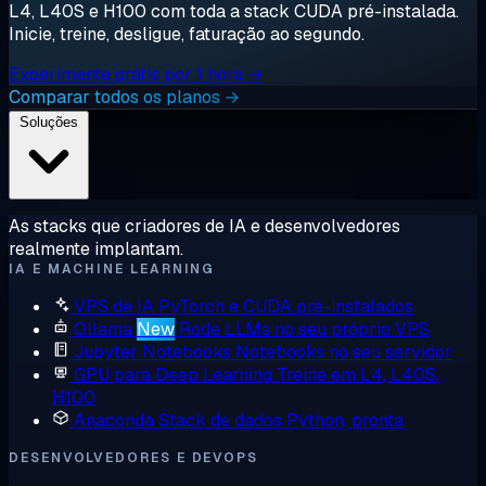
L4, L40S e H100 com toda a stack CUDA pré-instalada.
Inicie, treine, desligue, faturação ao segundo.
Experimente grátis por 1 hora →
Comparar todos os planos →
Soluções
As stacks que criadores de IA e desenvolvedores
realmente implantam.
IA E MACHINE LEARNING
VPS de IA
PyTorch e CUDA pré-instalados
Ollama
New
Rode LLMs no seu próprio VPS
Jupyter Notebooks
Notebooks no seu servidor
GPU para Deep Learning
Treine em L4, L40S,
H100
Anaconda
Stack de dados Python, pronta
DESENVOLVEDORES E DEVOPS