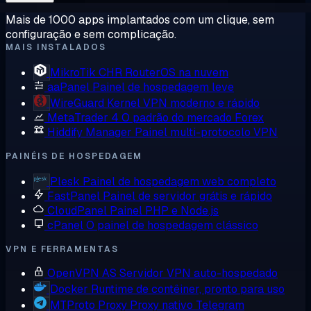
Mais de 1000 apps implantados com um clique, sem
configuração e sem complicação.
MAIS INSTALADOS
MikroTik CHR
RouterOS na nuvem
aaPanel
Painel de hospedagem leve
WireGuard
Kernel VPN moderno e rápido
MetaTrader 4
O padrão do mercado Forex
Hiddify Manager
Painel multi-protocolo VPN
PAINÉIS DE HOSPEDAGEM
Plesk
Painel de hospedagem web completo
FastPanel
Painel de servidor grátis e rápido
CloudPanel
Painel PHP e Node.js
cPanel
O painel de hospedagem clássico
VPN E FERRAMENTAS
OpenVPN AS
Servidor VPN auto-hospedado
Docker
Runtime de contêiner, pronto para uso
MTProto Proxy
Proxy nativo Telegram