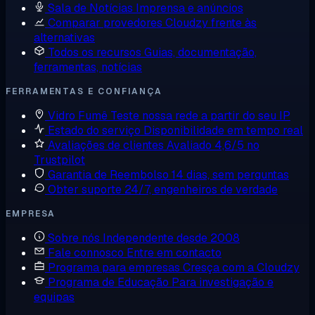
Sala de Notícias
Imprensa e anúncios
Comparar provedores
Cloudzy frente às
alternativas
Todos os recursos
Guias, documentação,
ferramentas, notícias
FERRAMENTAS E CONFIANÇA
Vidro Fumê
Teste nossa rede a partir do seu IP
Estado do serviço
Disponibilidade em tempo real
Avaliações de clientes
Avaliado 4,6/5 no
Trustpilot
Garantia de Reembolso
14 dias, sem perguntas
Obter suporte
24/7, engenheiros de verdade
EMPRESA
Sobre nós
Independente desde 2008
Fale connosco
Entre em contacto
Programa para empresas
Cresça com a Cloudzy
Programa de Educação
Para investigação e
equipas