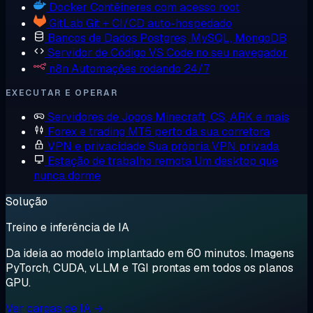
Docker
Contêineres com acesso root
GitLab
Git + CI/CD auto-hospedado
Bancos de Dados
Postgres, MySQL, MongoDB
Servidor de Código
VS Code no seu navegador
n8n
Automações rodando 24/7
EXECUTAR E OPERAR
Servidores de Jogos
Minecraft, CS, ARK e mais
Forex e trading
MT5 perto da sua corretora
VPN e privacidade
Sua própria VPN privada
Estação de trabalho remota
Um desktop que
nunca dorme
Solução
Treino e inferência de IA
Da ideia ao modelo implantado em 60 minutos. Imagens
PyTorch, CUDA, vLLM e TGI prontas em todos os planos
GPU.
Ver cargas de IA →