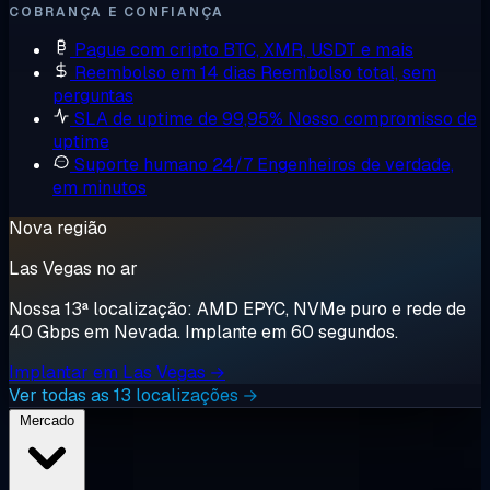
COBRANÇA E CONFIANÇA
Pague com cripto
BTC, XMR, USDT e mais
Reembolso em 14 dias
Reembolso total, sem
perguntas
SLA de uptime de 99,95%
Nosso compromisso de
uptime
Suporte humano 24/7
Engenheiros de verdade,
em minutos
Nova região
Las Vegas no ar
Nossa 13ª localização: AMD EPYC, NVMe puro e rede de
40 Gbps em Nevada. Implante em 60 segundos.
Implantar em Las Vegas →
Ver todas as 13 localizações →
Mercado