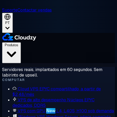
Suporte
Contactar vendas
PT
Produtos
Servidores reais, implantados em 60 segundos. Sem
labirinto de upsell.
COMPUTAR
Cloud VPS
EPYC compartilhado, a partir de
$2,48/mês
VPS de alto desempenho
Núcleos EPYC
dedicados, DDR5
VPS com GPU
New
L4, L40S, H100 sob demanda
Windows VPS
Windows Server, admin completo