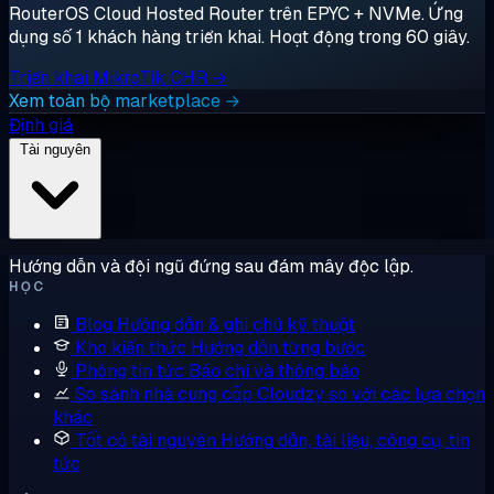
RouterOS Cloud Hosted Router trên EPYC + NVMe. Ứng
dụng số 1 khách hàng triển khai. Hoạt động trong 60 giây.
Triển khai MikroTik CHR →
Xem toàn bộ marketplace →
Định giá
Tài nguyên
Hướng dẫn và đội ngũ đứng sau đám mây độc lập.
HỌC
Blog
Hướng dẫn & ghi chú kỹ thuật
Kho kiến thức
Hướng dẫn từng bước
Phòng tin tức
Báo chí và thông báo
So sánh nhà cung cấp
Cloudzy so với các lựa chọn
khác
Tất cả tài nguyên
Hướng dẫn, tài liệu, công cụ, tin
tức