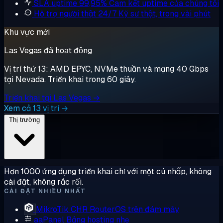
SLA uptime 99,95%
Cam kết uptime của chúng tôi
Hỗ trợ người thật 24/7
Kỹ sư thật, trong vài phút
Khu vực mới
Las Vegas đã hoạt động
Vị trí thứ 13: AMD EPYC, NVMe thuần và mạng 40 Gbps
tại Nevada. Triển khai trong 60 giây.
Triển khai tại Las Vegas →
Xem cả 13 vị trí →
Thị trường
Hơn 1000 ứng dụng triển khai chỉ với một cú nhấp, không
cài đặt, không rắc rối.
CÀI ĐẶT NHIỀU NHẤT
MikroTik CHR
RouterOS trên đám mây
aaPanel
Bảng hosting nhẹ