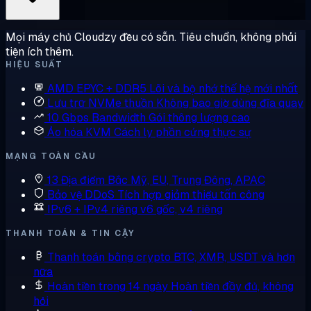
Mọi máy chủ Cloudzy đều có sẵn. Tiêu chuẩn, không phải
tiện ích thêm.
HIỆU SUẤT
AMD EPYC + DDR5
Lõi và bộ nhớ thế hệ mới nhất
Lưu trữ NVMe thuần
Không bao giờ dùng đĩa quay
10 Gbps Bandwidth
Gói thông lượng cao
Ảo hóa KVM
Cách ly phần cứng thực sự
MẠNG TOÀN CẦU
13 Địa điểm
Bắc Mỹ, EU, Trung Đông, APAC
Bảo vệ DDoS
Tích hợp giảm thiểu tấn công
IPv6 + IPv4 riêng
v6 gốc, v4 riêng
THANH TOÁN & TIN CẬY
Thanh toán bằng crypto
BTC, XMR, USDT và hơn
nữa
Hoàn tiền trong 14 ngày
Hoàn tiền đầy đủ, không
hỏi