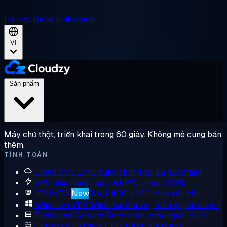
Hỗ trợ
Liên hệ kinh doanh
VI
Sản phẩm
Máy chủ thật, triển khai trong 60 giây. Không mê cung bán
thêm.
TÍNH TOÁN
Cloud VPS
EPYC dùng chung, từ $2,48/tháng
VPS hiệu năng cao
Lõi EPYC riêng, DDR5
GPU VPS
New
L4, L40S, H100 theo yêu cầu
Windows VPS
Windows Server, toàn quyền admin
Dedicated Servers
Bare metal một người thuê
Custom VPS
Chọn CPU, RAM, đĩa theo ý