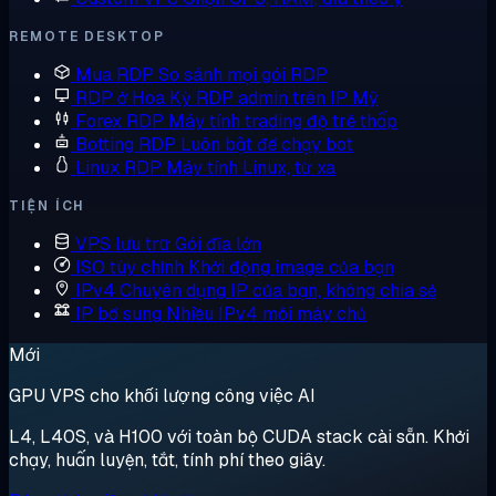
REMOTE DESKTOP
Mua RDP
So sánh mọi gói RDP
RDP ở Hoa Kỳ
RDP admin trên IP Mỹ
Forex RDP
Máy tính trading độ trễ thấp
Botting RDP
Luôn bật để chạy bot
Linux RDP
Máy tính Linux, từ xa
TIỆN ÍCH
VPS lưu trữ
Gói đĩa lớn
ISO tùy chỉnh
Khởi động image của bạn
IPv4 Chuyên dụng
IP của bạn, không chia sẻ
IP bổ sung
Nhiều IPv4 mỗi máy chủ
Mới
GPU VPS cho khối lượng công việc AI
L4, L40S, và H100 với toàn bộ CUDA stack cài sẵn. Khởi
chạy, huấn luyện, tắt, tính phí theo giây.