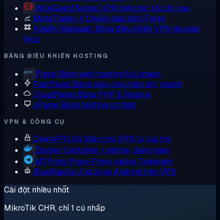
WireGuard
Kernel VPN hiện đại, tốc độ cao
MetaTrader 4
Chuẩn giao dịch Forex
Hiddify Manager
Bảng điều khiển VPN đa giao
thức
BẢNG ĐIỀU KHIỂN HOSTING
Plesk
Bảng web hosting full-stack
FastPanel
Bảng máy chủ miễn phí, nhanh
CloudPanel
Bảng PHP & Node.js
cPanel
Bảng hosting cổ điển
VPN & CÔNG CỤ
OpenVPN AS
Máy chủ VPN tự lưu trữ
Docker
Container runtime, dùng ngay
MTProto Proxy
Proxy native Telegram
BlueStacks
Ứng dụng Android trên VPS
Cài đặt nhiều nhất
MikroTik CHR, chỉ 1 cú nhấp