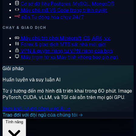
Cơ sở dữ liệu
Postgres, MySQL, MongoDB
Máy chủ mã
VS Code trong trình duyệt
n8n
Tự động hóa chạy 24/7
CHẠY & GIAO DỊCH
Máy chủ trò chơi
Minecraft, CS, ARK, v.v.
Forex & giao dịch
MT5 sát nhà môi giới
VPN & quyền riêng tư
VPN riêng của bạn
Máy trạm từ xa
Máy tính không bao giờ ngủ
Giải pháp
Huấn luyện và suy luận AI
Từ ý tưởng đến mô hình đã triển khai trong 60 phút. Image
PyTorch, CUDA, vLLM, và TGI cài sẵn trên mọi gói GPU.
Xem khối lượng công việc AI →
Trao đổi với đội ngũ của chúng tôi →
Tính năng