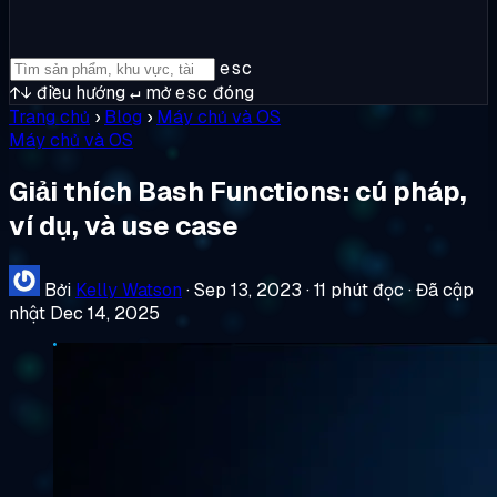
esc
↑↓
điều hướng
↵
mở
esc
đóng
Trang chủ
›
Blog
›
Máy chủ và OS
Máy chủ và OS
Giải thích Bash Functions: cú pháp,
ví dụ, và use case
Bởi
Kelly Watson
·
Sep 13, 2023
·
11 phút đọc
·
Đã cập
nhật Dec 14, 2025