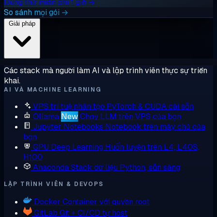
Dùng thử miễn phí 1 giờ →
So sánh mọi gói →
Giải pháp
Các stack mà người làm AI và lập trình viên thực sự triển
khai.
AI VÀ MACHINE LEARNING
VPS trí tuệ nhân tạo
PyTorch & CUDA cài sẵn
Ollama
New
Chạy LLM trên VPS của bạn
Jupyter Notebooks
Notebook trên máy chủ của
bạn
GPU Deep Learning
Huấn luyện trên L4, L40S,
H100
Anaconda
Stack dữ liệu Python, sẵn sàng
LẬP TRÌNH VIÊN & DEVOPS
Docker
Container với quyền root
GitLab
Git + CI/CD tự host