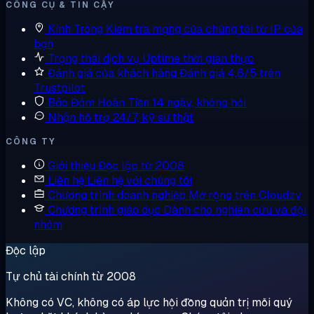
CÔNG CỤ & TIN CẬY
Kính Tròng
Kiểm tra mạng của chúng tôi từ IP của
bạn
Trạng thái dịch vụ
Uptime thời gian thực
Đánh giá của khách hàng
Đánh giá 4,6/5 trên
Trustpilot
Bảo Đảm Hoàn Tiền
14 ngày, không hỏi
Nhận hỗ trợ
24/7, kỹ sư thật
CÔNG TY
Giới thiệu
Độc lập từ 2008
Liên hệ
Liên hệ với chúng tôi
Chương trình doanh nghiệp
Mở rộng trên Cloudzy
Chương trình giáo dục
Dành cho nghiên cứu và đội
nhóm
Độc lập
Tự chủ tài chính từ 2008
Không có VC, không có áp lực hội đồng quản trị mỗi quý