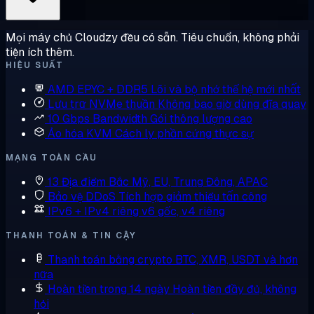
Mọi máy chủ Cloudzy đều có sẵn. Tiêu chuẩn, không phải
tiện ích thêm.
HIỆU SUẤT
AMD EPYC + DDR5
Lõi và bộ nhớ thế hệ mới nhất
Lưu trữ NVMe thuần
Không bao giờ dùng đĩa quay
10 Gbps Bandwidth
Gói thông lượng cao
Ảo hóa KVM
Cách ly phần cứng thực sự
MẠNG TOÀN CẦU
13 Địa điểm
Bắc Mỹ, EU, Trung Đông, APAC
Bảo vệ DDoS
Tích hợp giảm thiểu tấn công
IPv6 + IPv4 riêng
v6 gốc, v4 riêng
THANH TOÁN & TIN CẬY
Thanh toán bằng crypto
BTC, XMR, USDT và hơn
nữa
Hoàn tiền trong 14 ngày
Hoàn tiền đầy đủ, không
hỏi