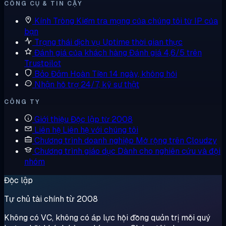
CÔNG CỤ & TIN CẬY
Kính Tròng
Kiểm tra mạng của chúng tôi từ IP của
bạn
Trạng thái dịch vụ
Uptime thời gian thực
Đánh giá của khách hàng
Đánh giá 4,6/5 trên
Trustpilot
Bảo Đảm Hoàn Tiền
14 ngày, không hỏi
Nhận hỗ trợ
24/7, kỹ sư thật
CÔNG TY
Giới thiệu
Độc lập từ 2008
Liên hệ
Liên hệ với chúng tôi
Chương trình doanh nghiệp
Mở rộng trên Cloudzy
Chương trình giáo dục
Dành cho nghiên cứu và đội
nhóm
Độc lập
Tự chủ tài chính từ 2008
Không có VC, không có áp lực hội đồng quản trị mỗi quý