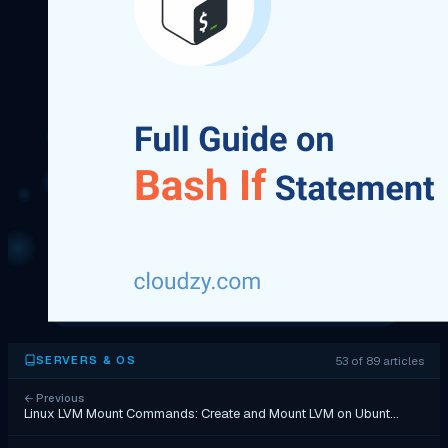
53 of 89 articles
SERVERS & OS
←
Previous
Linux LVM Mount Commands: Create and Mount LVM on Ubunt…