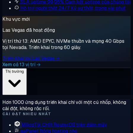
SLA uptime 99,95%
Cam kết uptime của chúng tôi
Hỗ trợ người thật 24/7
Kỹ sư thật, trong vài phút
Khu vực mới
Las Vegas đã hoạt động
Vị trí thứ 13: AMD EPYC, NVMe thuần và mạng 40 Gbps
tại Nevada. Triển khai trong 60 giây.
Triển khai tại Las Vegas →
Xem cả 13 vị trí →
Thị trường
Hơn 1000 ứng dụng triển khai chỉ với một cú nhấp, không
cài đặt, không rắc rối.
CÀI ĐẶT NHIỀU NHẤT
MikroTik CHR
RouterOS trên đám mây
aaPanel
Bảng hosting nhẹ