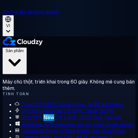
Hỗ trợ
Liên hệ kinh doanh
VI
Sản phẩm
Máy chủ thật, triển khai trong 60 giây. Không mê cung bán
thêm.
TÍNH TOÁN
Cloud VPS
EPYC dùng chung, từ $2,48/tháng
VPS hiệu năng cao
Lõi EPYC riêng, DDR5
GPU VPS
New
L4, L40S, H100 theo yêu cầu
Windows VPS
Windows Server, toàn quyền admin
Dedicated Servers
Bare metal một người thuê
Custom VPS
Chọn CPU, RAM, đĩa theo ý