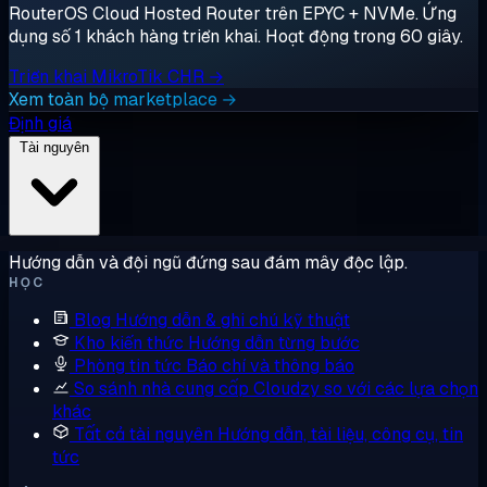
RouterOS Cloud Hosted Router trên EPYC + NVMe. Ứng
dụng số 1 khách hàng triển khai. Hoạt động trong 60 giây.
Triển khai MikroTik CHR →
Xem toàn bộ marketplace →
Định giá
Tài nguyên
Hướng dẫn và đội ngũ đứng sau đám mây độc lập.
HỌC
Blog
Hướng dẫn & ghi chú kỹ thuật
Kho kiến thức
Hướng dẫn từng bước
Phòng tin tức
Báo chí và thông báo
So sánh nhà cung cấp
Cloudzy so với các lựa chọn
khác
Tất cả tài nguyên
Hướng dẫn, tài liệu, công cụ, tin
tức