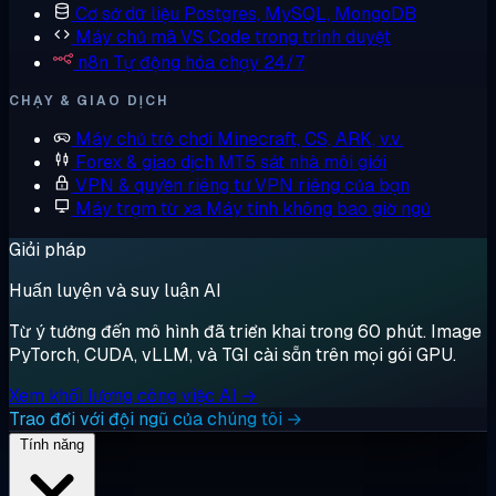
Cơ sở dữ liệu
Postgres, MySQL, MongoDB
Máy chủ mã
VS Code trong trình duyệt
n8n
Tự động hóa chạy 24/7
CHẠY & GIAO DỊCH
Máy chủ trò chơi
Minecraft, CS, ARK, v.v.
Forex & giao dịch
MT5 sát nhà môi giới
VPN & quyền riêng tư
VPN riêng của bạn
Máy trạm từ xa
Máy tính không bao giờ ngủ
Giải pháp
Huấn luyện và suy luận AI
Từ ý tưởng đến mô hình đã triển khai trong 60 phút. Image
PyTorch, CUDA, vLLM, và TGI cài sẵn trên mọi gói GPU.
Xem khối lượng công việc AI →
Trao đổi với đội ngũ của chúng tôi →
Tính năng