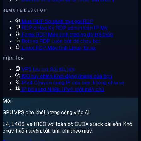
REMOTE DESKTOP
Mua RDP
So sánh mọi gói RDP
RDP ở Hoa Kỳ
RDP admin trên IP Mỹ
Forex RDP
Máy tính trading độ trễ thấp
Botting RDP
Luôn bật để chạy bot
Linux RDP
Máy tính Linux, từ xa
TIỆN ÍCH
VPS lưu trữ
Gói đĩa lớn
ISO tùy chỉnh
Khởi động image của bạn
IPv4 Chuyên dụng
IP của bạn, không chia sẻ
IP bổ sung
Nhiều IPv4 mỗi máy chủ
Mới
GPU VPS cho khối lượng công việc AI
L4, L40S, và H100 với toàn bộ CUDA stack cài sẵn. Khởi
chạy, huấn luyện, tắt, tính phí theo giây.