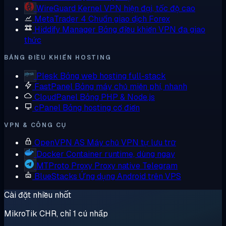
WireGuard
Kernel VPN hiện đại, tốc độ cao
MetaTrader 4
Chuẩn giao dịch Forex
Hiddify Manager
Bảng điều khiển VPN đa giao
thức
BẢNG ĐIỀU KHIỂN HOSTING
Plesk
Bảng web hosting full-stack
FastPanel
Bảng máy chủ miễn phí, nhanh
CloudPanel
Bảng PHP & Node.js
cPanel
Bảng hosting cổ điển
VPN & CÔNG CỤ
OpenVPN AS
Máy chủ VPN tự lưu trữ
Docker
Container runtime, dùng ngay
MTProto Proxy
Proxy native Telegram
BlueStacks
Ứng dụng Android trên VPS
Cài đặt nhiều nhất
MikroTik CHR, chỉ 1 cú nhấp