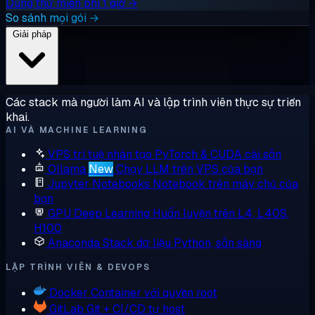
Dùng thử miễn phí 1 giờ →
So sánh mọi gói →
Giải pháp
Các stack mà người làm AI và lập trình viên thực sự triển
khai.
AI VÀ MACHINE LEARNING
VPS trí tuệ nhân tạo
PyTorch & CUDA cài sẵn
Ollama
New
Chạy LLM trên VPS của bạn
Jupyter Notebooks
Notebook trên máy chủ của
bạn
GPU Deep Learning
Huấn luyện trên L4, L40S,
H100
Anaconda
Stack dữ liệu Python, sẵn sàng
LẬP TRÌNH VIÊN & DEVOPS
Docker
Container với quyền root
GitLab
Git + CI/CD tự host