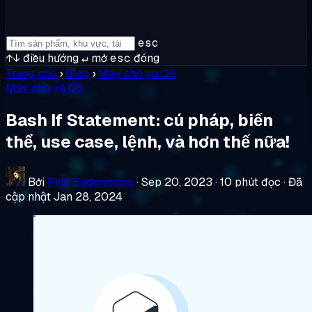
esc
↑↓
điều hướng
↵
mở
esc
đóng
Trang chủ
›
Blog
›
Máy chủ và OS
Máy chủ và OS
Bash If Statement: cú pháp, biến
thể, use case, lệnh, và hơn thế nữa!
Bởi
Pius Bodenmann
·
Sep 20, 2023
·
10 phút đọc
·
Đã
cập nhật Jan 28, 2024