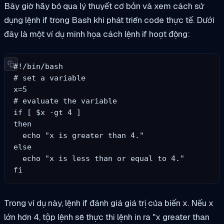
Bây giờ hãy bỏ qua lý thuyết cơ bản và xem cách sử
dụng lệnh if trong Bash khi phát triển code thực tế. Dưới
đây là một ví dụ minh họa cách lệnh if hoạt động:
#!/bin/bash

# set a variable

x=5

# evaluate the variable

if [ $x -gt 4 ]

then

  echo "x is greater than 4."

else

  echo "x is less than or equal to 4."

fi
Trong ví dụ này, lệnh if đánh giá giá trị của biến x. Nếu x
lớn hơn 4, tập lệnh sẽ thực thi lệnh in ra "x greater than