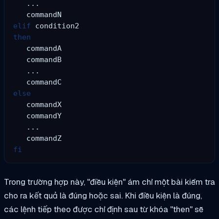
   ...

elif
then
   commandA

   commandB

   ...

else
   commandX

   commandY

   ...

fi
Trong trường hợp này, "điều kiện" ám chỉ một bài kiểm tra
cho ra kết quả là đúng hoặc sai. Khi điều kiện là đúng,
các lệnh tiếp theo được chỉ định sau từ khóa "then" sẽ