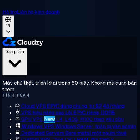
Hỗ trợ
Liên hệ kinh doanh
VI
Sản phẩm
Máy chủ thật, triển khai trong 60 giây. Không mê cung bán
thêm.
TÍNH TOÁN
Cloud VPS
EPYC dùng chung, từ $2,48/tháng
VPS hiệu năng cao
Lõi EPYC riêng, DDR5
GPU VPS
New
L4, L40S, H100 theo yêu cầu
Windows VPS
Windows Server, toàn quyền admin
Dedicated Servers
Bare metal một người thuê
Custom VPS
Chọn CPU, RAM, đĩa theo ý