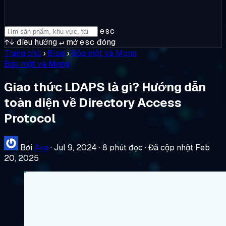
esc
↑↓
điều hướng
↵
mở
esc
đóng
Trang chủ
›
Blog
›
Bảo mật và Mạng
Bảo mật và Mạng
Giao thức LDAPS là gì? Hướng dẫn
toàn diện về Directory Access
Protocol
Bởi
Ava
·
Jul 9, 2024
·
8 phút đọc
·
Đã cập nhật Feb
20, 2025