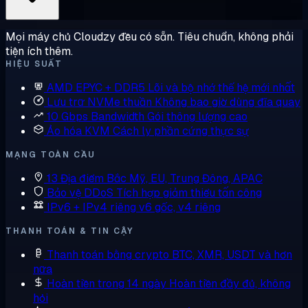
Mọi máy chủ Cloudzy đều có sẵn. Tiêu chuẩn, không phải
tiện ích thêm.
HIỆU SUẤT
AMD EPYC + DDR5
Lõi và bộ nhớ thế hệ mới nhất
Lưu trữ NVMe thuần
Không bao giờ dùng đĩa quay
10 Gbps Bandwidth
Gói thông lượng cao
Ảo hóa KVM
Cách ly phần cứng thực sự
MẠNG TOÀN CẦU
13 Địa điểm
Bắc Mỹ, EU, Trung Đông, APAC
Bảo vệ DDoS
Tích hợp giảm thiểu tấn công
IPv6 + IPv4 riêng
v6 gốc, v4 riêng
THANH TOÁN & TIN CẬY
Thanh toán bằng crypto
BTC, XMR, USDT và hơn
nữa
Hoàn tiền trong 14 ngày
Hoàn tiền đầy đủ, không
hỏi