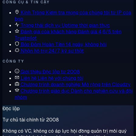
CÔNG CỤ & TIN CẬY
Kính Tròng
Kiểm tra mạng của chúng tôi từ IP của
bạn
Trạng thái dịch vụ
Uptime thời gian thực
Đánh giá của khách hàng
Đánh giá 4,6/5 trên
Trustpilot
Bảo Đảm Hoàn Tiền
14 ngày, không hỏi
Nhận hỗ trợ
24/7, kỹ sư thật
CÔNG TY
Giới thiệu
Độc lập từ 2008
Liên hệ
Liên hệ với chúng tôi
Chương trình doanh nghiệp
Mở rộng trên Cloudzy
Chương trình giáo dục
Dành cho nghiên cứu và đội
nhóm
Độc lập
Tự chủ tài chính từ 2008
Không có VC, không có áp lực hội đồng quản trị mỗi quý