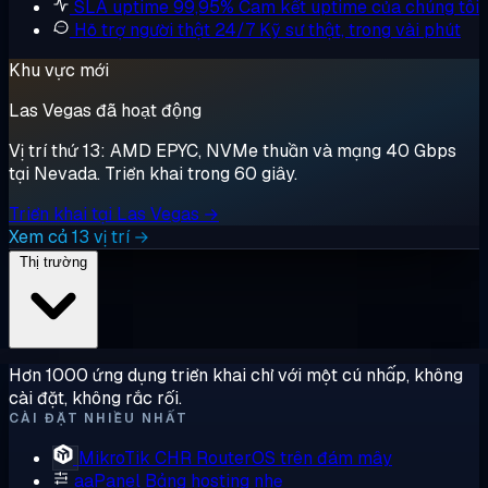
SLA uptime 99,95%
Cam kết uptime của chúng tôi
Hỗ trợ người thật 24/7
Kỹ sư thật, trong vài phút
Khu vực mới
Las Vegas đã hoạt động
Vị trí thứ 13: AMD EPYC, NVMe thuần và mạng 40 Gbps
tại Nevada. Triển khai trong 60 giây.
Triển khai tại Las Vegas →
Xem cả 13 vị trí →
Thị trường
Hơn 1000 ứng dụng triển khai chỉ với một cú nhấp, không
cài đặt, không rắc rối.
CÀI ĐẶT NHIỀU NHẤT
MikroTik CHR
RouterOS trên đám mây
aaPanel
Bảng hosting nhẹ