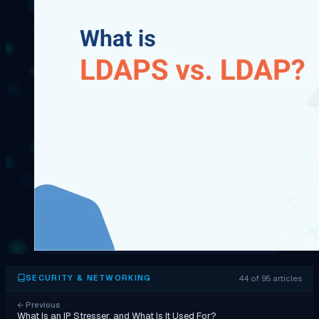
44 of 95 articles
SECURITY & NETWORKING
←
Previous
What Is an IP Stresser, and What Is It Used For?