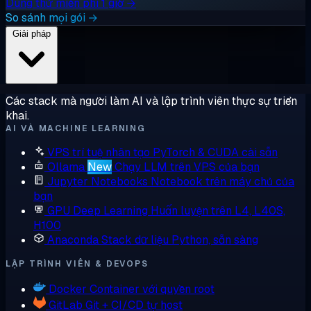
Dùng thử miễn phí 1 giờ →
So sánh mọi gói →
Giải pháp
Các stack mà người làm AI và lập trình viên thực sự triển
khai.
AI VÀ MACHINE LEARNING
VPS trí tuệ nhân tạo
PyTorch & CUDA cài sẵn
Ollama
New
Chạy LLM trên VPS của bạn
Jupyter Notebooks
Notebook trên máy chủ của
bạn
GPU Deep Learning
Huấn luyện trên L4, L40S,
H100
Anaconda
Stack dữ liệu Python, sẵn sàng
LẬP TRÌNH VIÊN & DEVOPS
Docker
Container với quyền root
GitLab
Git + CI/CD tự host