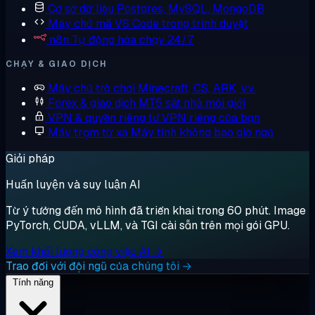
Cơ sở dữ liệu
Postgres, MySQL, MongoDB
Máy chủ mã
VS Code trong trình duyệt
n8n
Tự động hóa chạy 24/7
CHẠY & GIAO DỊCH
Máy chủ trò chơi
Minecraft, CS, ARK, v.v.
Forex & giao dịch
MT5 sát nhà môi giới
VPN & quyền riêng tư
VPN riêng của bạn
Máy trạm từ xa
Máy tính không bao giờ ngủ
Giải pháp
Huấn luyện và suy luận AI
Từ ý tưởng đến mô hình đã triển khai trong 60 phút. Image
PyTorch, CUDA, vLLM, và TGI cài sẵn trên mọi gói GPU.
Xem khối lượng công việc AI →
Trao đổi với đội ngũ của chúng tôi →
Tính năng