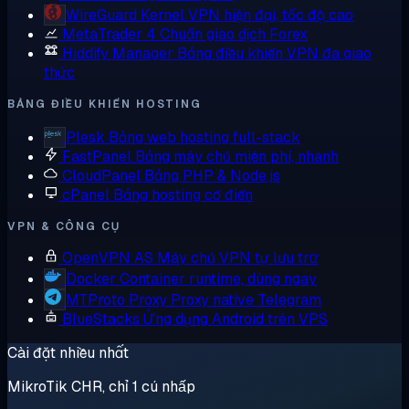
WireGuard
Kernel VPN hiện đại, tốc độ cao
MetaTrader 4
Chuẩn giao dịch Forex
Hiddify Manager
Bảng điều khiển VPN đa giao
thức
BẢNG ĐIỀU KHIỂN HOSTING
Plesk
Bảng web hosting full-stack
FastPanel
Bảng máy chủ miễn phí, nhanh
CloudPanel
Bảng PHP & Node.js
cPanel
Bảng hosting cổ điển
VPN & CÔNG CỤ
OpenVPN AS
Máy chủ VPN tự lưu trữ
Docker
Container runtime, dùng ngay
MTProto Proxy
Proxy native Telegram
BlueStacks
Ứng dụng Android trên VPS
Cài đặt nhiều nhất
MikroTik CHR, chỉ 1 cú nhấp