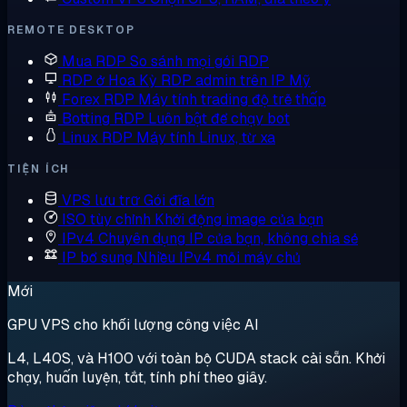
REMOTE DESKTOP
Mua RDP
So sánh mọi gói RDP
RDP ở Hoa Kỳ
RDP admin trên IP Mỹ
Forex RDP
Máy tính trading độ trễ thấp
Botting RDP
Luôn bật để chạy bot
Linux RDP
Máy tính Linux, từ xa
TIỆN ÍCH
VPS lưu trữ
Gói đĩa lớn
ISO tùy chỉnh
Khởi động image của bạn
IPv4 Chuyên dụng
IP của bạn, không chia sẻ
IP bổ sung
Nhiều IPv4 mỗi máy chủ
Mới
GPU VPS cho khối lượng công việc AI
L4, L40S, và H100 với toàn bộ CUDA stack cài sẵn. Khởi
chạy, huấn luyện, tắt, tính phí theo giây.