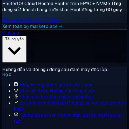
RouterOS Cloud Hosted Router trên EPYC + NVMe. Ứng
dụng số 1 khách hàng triển khai. Hoạt động trong 60 giây.
Triển khai MikroTik CHR →
Xem toàn bộ marketplace →
Định giá
Tài nguyên
Hướng dẫn và đội ngũ đứng sau đám mây độc lập.
HỌC
Blog
Hướng dẫn & ghi chú kỹ thuật
Kho kiến thức
Hướng dẫn từng bước
Phòng tin tức
Báo chí và thông báo
So sánh nhà cung cấp
Cloudzy so với các lựa chọn
khác
Tất cả tài nguyên
Hướng dẫn, tài liệu, công cụ, tin
tức