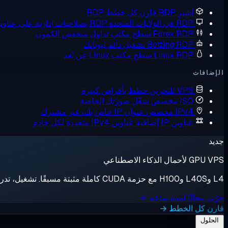
اشترِ RDP
قارن كل خطط RDP
RDP في الولايات المتحدة
RDP بصلاحيات إدارية على عناوين IP أمريكية
Forex RDP
سطح مكتب تداول منخفض الكمون
Botting RDP
تشغيل دائم لبوتاتك
Linux RDP
سطح مكتب Linux عن بُعد
الإضافات
VPS للتخزين
خطط بأقراص كبيرة
ISO مخصص
شغّل صورتك الخاصة
IPv4 مخصص
عنوان IP خاص بك، غير مشترك
عناوين IP إضافية
عناوين IPv4 متعددة لكل خادم
جديد
GPU VPS لأحمال الذكاء الاصطناعي
L4 وL40S وH100 مع حزمة CUDA كاملة مثبتة مسبقًا. تشغيل، تدريب، إيقاف، فوترة بالثانية.
جرّب مجانًا لمدة ساعة ←
قارن كل الخطط →
الحلول