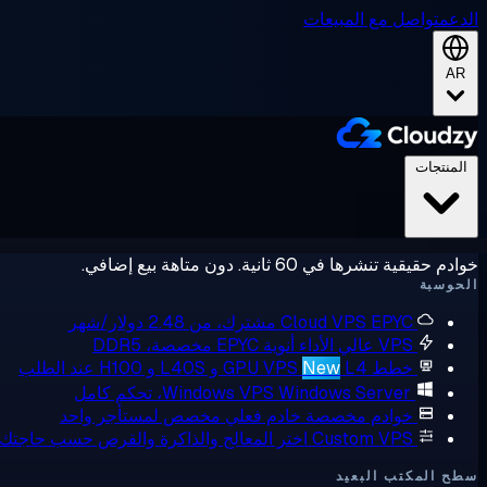
الدعم
تواصل مع المبيعات
AR
المنتجات
خوادم حقيقية تنشرها في 60 ثانية. دون متاهة بيع إضافي.
الحوسبة
EPYC مشترك، من 2.48 دولار/شهر
Cloud VPS
VPS عالي الأداء
أنوية EPYC مخصصة، DDR5
خطط GPU VPS
L4 و L40S و H100 عند الطلب
New
Windows Server، تحكم كامل
Windows VPS
خوادم مخصصة
خادم فعلي مخصص لمستأجر واحد
Custom VPS
اختر المعالج والذاكرة والقرص حسب حاجتك
سطح المكتب البعيد