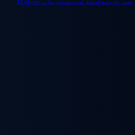
خصم ٥٠٪
جميع الخطط، لفترة محدودة. تبدأ من
$2.48/mo