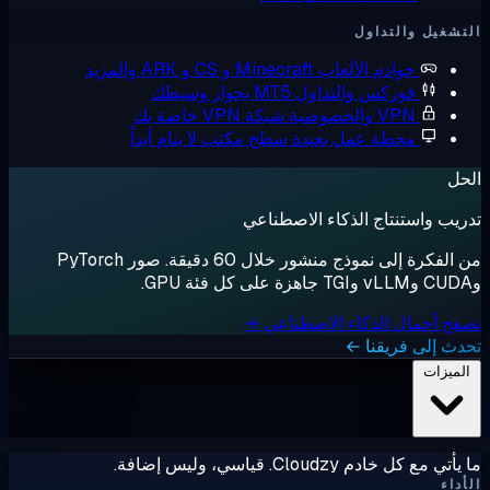
شغيل والتداول
خوادم الألعاب
Minecraft و CS و ARK والمزيد
فوركس والتداول
MT5 بجوار وسيطك
VPN والخصوصية
شبكة VPN خاصة بك
محطة عمل بعيدة
سطح مكتب لا ينام أبداً
ل
يب واستنتاج الذكاء الاصطناعي
من الفكرة إلى نموذج منشور خلال 60 دقيقة. صور PyTorch
ح أحمال الذكاء الاصطناعي →
ث إلى فريقنا ←
لميزات
ي مع كل خادم Cloudzy. قياسي، وليس إضافة.
داء