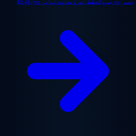
 ٥٠٪
جميع الخطط، لفترة محدودة. تبدأ من
$2.48/mo