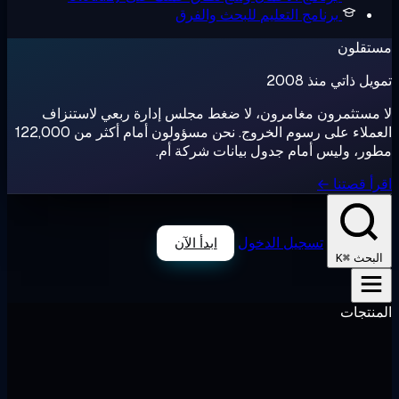
برنامج التعليم
للبحث والفرق
تقلون
ل ذاتي منذ 2008
مستثمرون مغامرون، لا ضغط مجلس إدارة ربعي لاستنزاف
العملاء على رسوم الخروج. نحن مسؤولون أمام أكثر من 122,000
ر، وليس أمام جدول بيانات شركة أم.
أ قصتنا ←
تسجيل الدخول
ابدأ الآن
⌘K
لبحث
نتجات