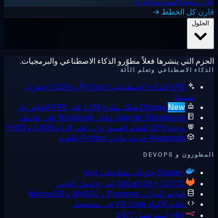
ب مجانًا لمدة ساعة ←
رن كل الخطط →
لحلول
زم التي ينشرها فعلاً مطوّرو الذكاء الاصطناعي والبرمجيات.
كاء الاصطناعي وتعلم الآلة
VPS للذكاء الاصطناعي
PyTorch و CUDA جاهزان
مسبقاً
New
Ollama
شغّل نماذج LLM على VPS الخاص بك
Jupyter Notebooks
دفاتر Notebook على خادمك
وحدة GPU للتعلم العميق
درّب على L4 و L40S و H100
Anaconda
حزمة بيانات Python جاهزة
ورون و DEVOPS
Docker
حاويات بصلاحيات root
Git + CI/CD على خادمك الخاص
GitLab
قواعد البيانات
Postgres و MySQL و MongoDB
خادم الأكواد
VS Code في متصفحك
n8n
أتمتة تعمل 24/7