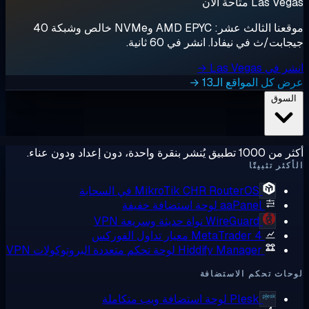
Las  متاحة الآن
موقعنا الثالث عشر: AMD EPYC وNVMe خالص وشبكة 40
ابت/ث في نيفادا. انشر في 60 ثانية.
ي Las Vegas →
 كل المواقع الـ13 →
لسوق
ق يُنشر بنقرة واحدة، دون إعداد ودون عناء.
كثر تثبيتًا
RouterOS في السحابة
MikroTik CHR
aaPanel
لوحة استضافة خفيفة
WireGuard
نواة حديثة وسريعة VPN
MetaTrader 4
معيار تداول الفوركس
Hiddify Manager
لوحة تحكم متعددة البروتوكولات VPN
ات تحكم الاستضافة
Plesk
لوحة استضافة ويب متكاملة