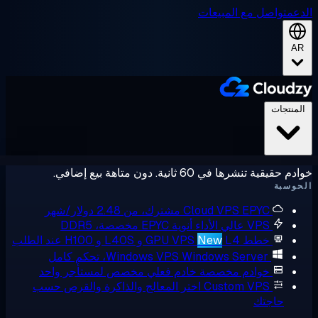
عم
تواصل مع المبيعات
A
لمنتجات
حقيقية تنشرها في 60 ثانية. دون متاهة بيع إضافي.
وسبة
EPYC مشترك، من 2.48 دولار/شهر
Cloud VPS
VPS عالي الأداء
أنوية EPYC مخصصة، DDR5
خطط GPU VPS
L4 و L40S و H100 عند الطلب
New
Windows Server، تحكم كامل
Windows VPS
خوادم مخصصة
خادم فعلي مخصص لمستأجر واحد
Custom VPS
اختر المعالج والذاكرة والقرص حسب
حاجتك