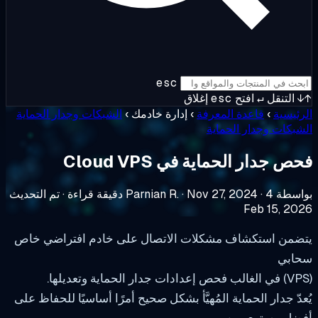
esc
التنقل
↵
افتح
esc
إغلاق
ئيسية
›
قاعدة المعرفة
›
إدارة خادمك
›
الشبكات وجدار الحماية
بكات وجدار الحماية
 جدار الحماية في Cloud VPS
ة Parnian R.
4 دقيقة قراءة
·
Nov 27, 2024
·
·
تم التحديث
Feb 15, 20
ضمن استكشاف مشكلات الاتصال على خادم افتراضي خاص
ابي
دّ جدار الحماية المُهيَّأ بشكل صحيح أمرًا أساسيًا للحفاظ على
ضل مستوى من