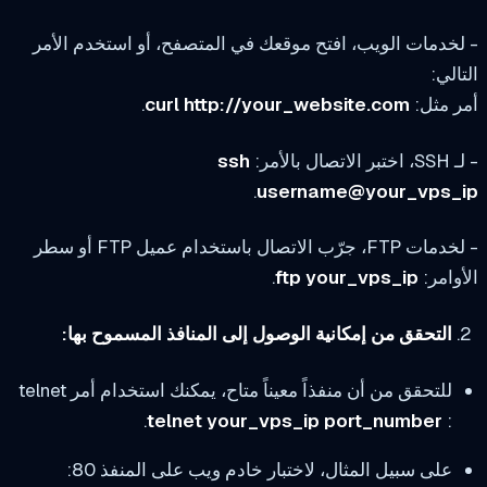
خدمات الويب، افتح موقعك في المتصفح، أو استخدم الأمر
الي:
 مثل:
curl http://your_website.com
.
صال بالأمر:
ssh
.
username@your_vps_
، جرّب الاتصال باستخدام عميل FTP أو سطر
وامر:
ftp your_vps_ip
.
التحقق من إمكانية الوصول إلى المنافذ المسموح بها:
للتحقق من أن منفذاً معيناً متاح، يمكنك استخدام أمر telnet
.
telnet your_vps_ip port_number
:
على سبيل المثال، لاختبار خادم ويب على المنفذ 80: