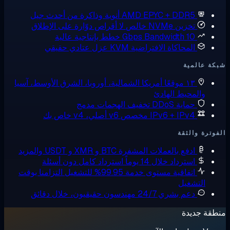
AMD EPYC + DDR5
أنوية وذاكرة من أحدث جيل
تخزين NVMe خالص
لا أقراص دوّارة على الإطلاق
10 Gbps Bandwidth
خطط بإنتاجية عالية
المحاكاة الافتراضية KVM
عزل عتادي حقيقي
ة عالمية
١٣ موقعًا
أمريكا الشمالية، أوروبا، الشرق الأوسط، آسيا
والمحيط الهادئ
حماية DDoS
تخفيف الهجمات مدمج
IPv6 + IPv4 مخصص
v6 أصلي، v4 خاص بك
وترة والثقة
ادفع بالعملات المشفرة
BTC و XMR و USDT والمزيد
استرداد خلال 14 يوماً
استرداد كامل دون أسئلة
اتفاقية مستوى خدمة 99.95% للتشغيل
التزامنا بوقت
التشغيل
دعم بشري 24/7
مهندسون حقيقيون، خلال دقائق
قة جديدة