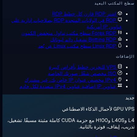
 المكتب البعيد
اشترِ RDP
قارن كل خطط RDP
RDP في الولايات المتحدة
RDP بصلاحيات إدارية على
عناوين IP أمريكية
Forex RDP
سطح مكتب تداول منخفض الكمون
Botting RDP
تشغيل دائم لبوتاتك
Linux RDP
سطح مكتب Linux عن بُعد
ضافات
VPS للتخزين
خطط بأقراص كبيرة
ISO مخصص
شغّل صورتك الخاصة
IPv4 مخصص
عنوان IP خاص بك، غير مشترك
عناوين IP إضافية
عناوين IPv4 متعددة لكل خادم
د
لأحمال الذكاء الاصطناعي
L4 وL40S وH100 مع حزمة CUDA كاملة مثبتة مسبقًا. تشغيل،
يب، إيقاف، فوترة بالثانية.