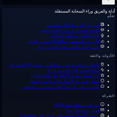
ة والفريق وراء السحابة المستقلة.
ّم
المدونة
أدلة وملاحظات هندسية
قاعدة المعرفة
دروس خطوة بخطوة
غرفة الأخبار
صحافة وإعلانات
قارن بين المضيفين
Cloudzy مقابل البدائل
جميع الموارد
أدلّة، وثائق، أدوات، أخبار
دوات والثقة
النظارة السحرية
اختبر شبكتنا من عنوان IP الخاص بك
حالة الخدمة
حالة الخدمة فوريًا
آراء العملاء
تقييم 4.6/5 على Trustpilot
ضمان استرداد الأموال
14 يوماً دون أسئلة
الحصول على الدعم
24/7، مهندسون حقيقيون
شركة
من نحن
مستقل منذ 2008
اتصل بنا
تواصل معنا
برنامج الأعمال
وسّع نطاق عملك على Cloudzy