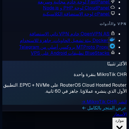
FastPanel
لوحة خادم مجانية وسريعة
CloudPanel
لوحة PHP و Node.js
cPanel
لوحة الاستضافة الكلاسيكية
أدوات
OpenVPN AS
خادم VPN ذاتي الاستضافة
Docker
بيئة تشغيل الحاويات، جاهزة للاستخدام
MTProto Proxy
بروكسي أصلي من Telegram
BlueStacks
تطبيقات Android على VPS
ثر تثبيتًا
MikroTik بنقرة واحدة
RouterOS Cloud Hosted Router على EPYC + NVMe. التطبيق
ل الذي ينشره عملاؤنا. جاهز في 60 ثانية.
MikroTik →
 المتجر بالكامل ←
سعار
وارد