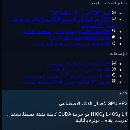
 المكتب البعيد
اشترِ RDP
قارن كل خطط RDP
RDP في الولايات المتحدة
RDP بصلاحيات إدارية على
عناوين IP أمريكية
Forex RDP
سطح مكتب تداول منخفض الكمون
Botting RDP
تشغيل دائم لبوتاتك
Linux RDP
سطح مكتب Linux عن بُعد
ضافات
VPS للتخزين
خطط بأقراص كبيرة
ISO مخصص
شغّل صورتك الخاصة
IPv4 مخصص
عنوان IP خاص بك، غير مشترك
عناوين IP إضافية
عناوين IPv4 متعددة لكل خادم
د
لأحمال الذكاء الاصطناعي
L4 وL40S وH100 مع حزمة CUDA كاملة مثبتة مسبقًا. تشغيل،
يب، إيقاف، فوترة بالثانية.