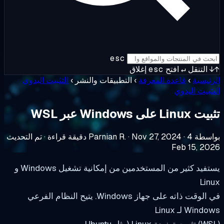
esc
التنقل
↵
افتح
esc
إغلاق
ئيسية
›
قاعدة المعرفة
›
التطبيقات والنشر
›
التثبيت اليدوي
ثبيت اليدوي
Li على Windows عبر WSL
ة Parnian R.
4 دقيقة قراءة
·
Nov 27, 2024
·
·
تم التحديث
Feb 15, 20
يستفيد كثير من المستخدمين من إمكانية تشغيل Windows و
Lin
في الوقت ذاته على جهاز Windows. يتيح النظام الفرعي
Win لـ Linux