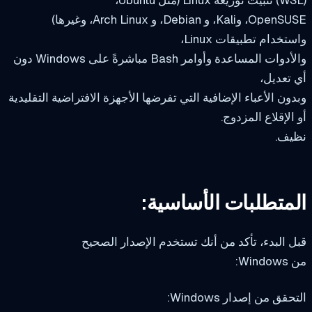
OpenSUSE، وKali، و Debian، و Arch Linux، وغيرها)
تخدام تطبيقات Linux،
والأدوات المساعدة وأوامر Bash مباشرةً على Windows دون
تعديل،
ون الأعباء الإضافية التي تفرضها الأجهزة الافتراضية التقليدية
الإقلاع المزدوج.
يف.
متطلبات الأساسية:
 البدء، تأكد من أنك تستخدم الإصدار الصحيح
Win:
قق من إصدار Windows: