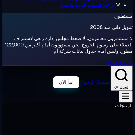
برنامج التعليم
للبحث والفرق
تقلون
ل ذاتي منذ 2008
مستثمرون مغامرون، لا ضغط مجلس إدارة ربعي لاستنزاف
العملاء على رسوم الخروج. نحن مسؤولون أمام أكثر من 122,000
ر، وليس أمام جدول بيانات شركة أم.
أ قصتنا ←
تسجيل الدخول
ابدأ الآن
⌘K
لبحث
نتجات