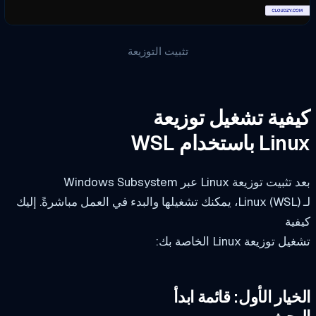
تثبيت التوزيعة
فية تشغيل توزيعة
L باستخدام WSL
يت توزيعة Linux عبر Windows Subsystem
لـ Linux (WSL)، يمكنك تشغيلها والبدء في العمل مباشرةً. إليك
ية
 توزيعة Linux الخاصة بك:
خيار الأول: قائمة ابدأ