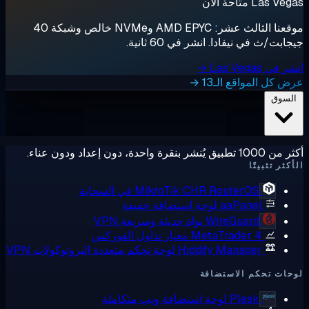
Las  متاحة الآن
موقعنا الثالث عشر: AMD EPYC وNVMe خالص وشبكة 40
ابت/ث في نيفادا. انشر في 60 ثانية.
ي Las Vegas →
 كل المواقع الـ13 →
لسوق
ق يُنشر بنقرة واحدة، دون إعداد ودون عناء.
كثر تثبيتًا
RouterOS في السحابة
MikroTik CHR
aaPanel
لوحة استضافة خفيفة
WireGuard
نواة حديثة وسريعة VPN
MetaTrader 4
معيار تداول الفوركس
Hiddify Manager
لوحة تحكم متعددة البروتوكولات VPN
ات تحكم الاستضافة
Plesk
لوحة استضافة ويب متكاملة