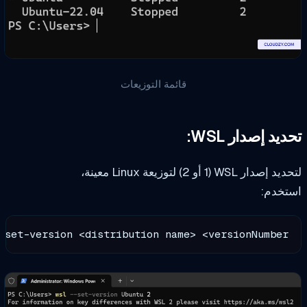
قائمة التوزيعات
يد إصدار WSL:
صدار WSL (1 أو 2) لتوزيعة Linux معينة،
تخدم:
l --set-version <distribution name> <versionNumber>