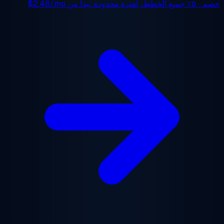
 ٥٠٪
جميع الخطط، لفترة محدودة. تبدأ من
$2.48/mo