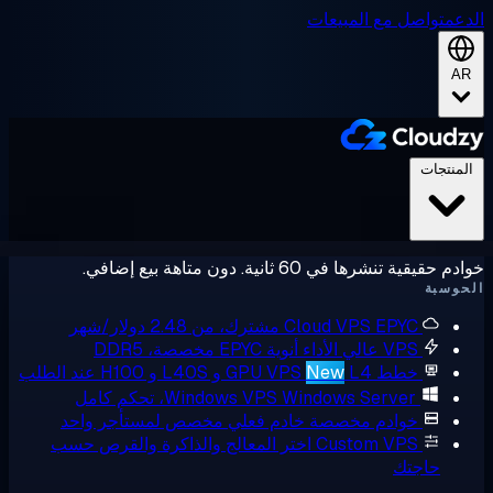
عم
تواصل مع المبيعات
A
لمنتجات
حقيقية تنشرها في 60 ثانية. دون متاهة بيع إضافي.
وسبة
EPYC مشترك، من 2.48 دولار/شهر
Cloud VPS
VPS عالي الأداء
أنوية EPYC مخصصة، DDR5
خطط GPU VPS
L4 و L40S و H100 عند الطلب
New
Windows Server، تحكم كامل
Windows VPS
خوادم مخصصة
خادم فعلي مخصص لمستأجر واحد
Custom VPS
اختر المعالج والذاكرة والقرص حسب
حاجتك