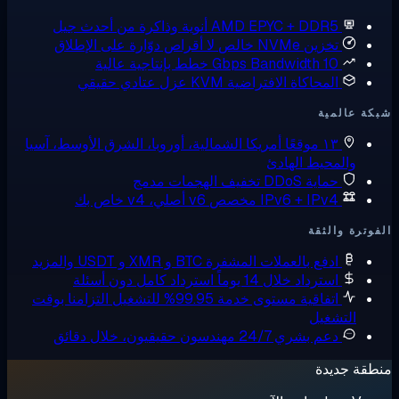
AMD EPYC + DDR5
أنوية وذاكرة من أحدث جيل
تخزين NVMe خالص
لا أقراص دوّارة على الإطلاق
10 Gbps Bandwidth
خطط بإنتاجية عالية
المحاكاة الافتراضية KVM
عزل عتادي حقيقي
ة عالمية
١٣ موقعًا
أمريكا الشمالية، أوروبا، الشرق الأوسط، آسيا
والمحيط الهادئ
حماية DDoS
تخفيف الهجمات مدمج
IPv6 + IPv4 مخصص
v6 أصلي، v4 خاص بك
وترة والثقة
ادفع بالعملات المشفرة
BTC و XMR و USDT والمزيد
استرداد خلال 14 يوماً
استرداد كامل دون أسئلة
اتفاقية مستوى خدمة 99.95% للتشغيل
التزامنا بوقت
التشغيل
دعم بشري 24/7
مهندسون حقيقيون، خلال دقائق
قة جديدة