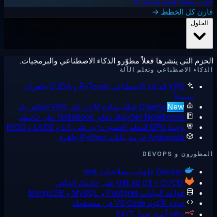
ب مجانًا لمدة ساعة ←
رن كل الخطط →
لحلول
زم التي ينشرها فعلاً مطوّرو الذكاء الاصطناعي والبرمجيات.
كاء الاصطناعي وتعلم الآلة
VPS للذكاء الاصطناعي
PyTorch و CUDA جاهزان
مسبقاً
New
Ollama
شغّل نماذج LLM على VPS الخاص بك
Jupyter Notebooks
دفاتر Notebook على خادمك
وحدة GPU للتعلم العميق
درّب على L4 و L40S و H100
Anaconda
حزمة بيانات Python جاهزة
ورون و DEVOPS
Docker
حاويات بصلاحيات root
Git + CI/CD على خادمك الخاص
GitLab
قواعد البيانات
Postgres و MySQL و MongoDB
خادم الأكواد
VS Code في متصفحك
n8n
أتمتة تعمل 24/7