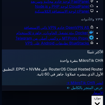
FastPanel
لوحة خادم مجانية وسريعة
CloudPanel
لوحة PHP و Node.js
cPanel
لوحة الاستضافة الكلاسيكية
أدوات
OpenVPN AS
خادم VPN ذاتي الاستضافة
Docker
بيئة تشغيل الحاويات، جاهزة للاستخدام
MTProto Proxy
بروكسي أصلي من Telegram
BlueStacks
تطبيقات Android على VPS
ثر تثبيتًا
MikroTik بنقرة واحدة
RouterOS Cloud Hosted Router على EPYC + NVMe. التطبيق
ل الذي ينشره عملاؤنا. جاهز في 60 ثانية.
MikroTik →
 المتجر بالكامل ←
سعار
وارد