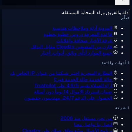
ة والفريق وراء السحابة المستقلة.
ّم
المدونة
أدلة وملاحظات هندسية
قاعدة المعرفة
دروس خطوة بخطوة
غرفة الأخبار
صحافة وإعلانات
قارن بين المضيفين
Cloudzy مقابل البدائل
جميع الموارد
أدلّة، وثائق، أدوات، أخبار
دوات والثقة
النظارة السحرية
اختبر شبكتنا من عنوان IP الخاص بك
حالة الخدمة
حالة الخدمة فوريًا
آراء العملاء
تقييم 4.6/5 على Trustpilot
ضمان استرداد الأموال
14 يوماً دون أسئلة
الحصول على الدعم
24/7، مهندسون حقيقيون
شركة
من نحن
مستقل منذ 2008
اتصل بنا
تواصل معنا
برنامج الأعمال
وسّع نطاق عملك على Cloudzy