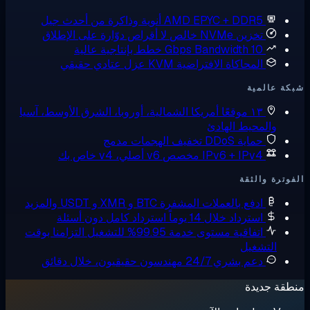
AMD EPYC + DDR
أنوية وذاكرة من أحدث جيل
زين NVMe خالص
لا أقراص دوّارة على الإطلاق
10 Gbps Bandw
خطط بإنتاجية عالية
لمحاكاة الافتراضية KVM
عزل عتادي حقيقي
ية
 موقعًا
أمريكا الشمالية، أوروبا، الشرق الأوسط، آسيا
حيط الهادئ
ماية DDoS
تخفيف الهجمات مدمج
IPv6 + IPv مخصص
v6 أصلي، v4 خاص بك
لثقة
دفع بالعملات المشفرة
BTC و XMR و USDT والمزيد
سترداد خلال 14 يوماً
استرداد كامل دون أسئلة
تفاقية مستوى خدمة 99.95% للتشغيل
التزامنا بوقت
غيل
عم بشري 24/7
مهندسون حقيقيون، خلال دقائق
دة