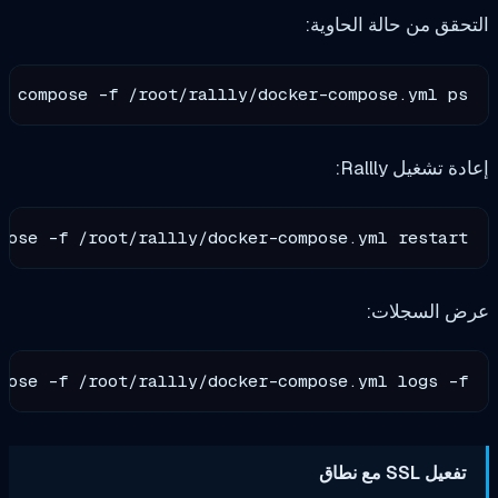
 حالة الحاوية:
docker compose -f /root/rallly/docker-compose.y
Rall:
cker compose -f /root/rallly/docker-compose.yml re
جلات:
cker compose -f /root/rallly/docker-compose.yml lo