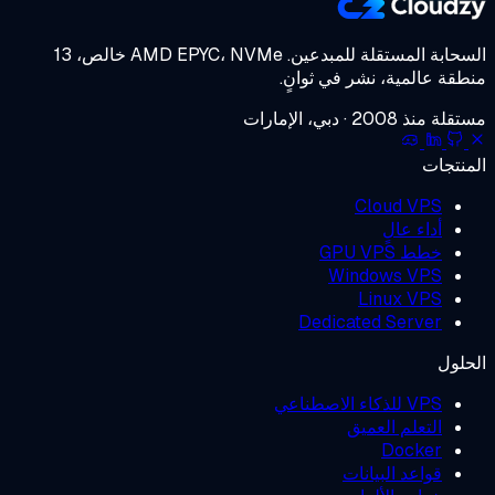
مستقلة للمبدعين.
AMD EPYC، NVMe خالص، 13
ية، نشر في ثوانٍ.
إمارات
Cloud 
 عالٍ
GPU 
Windows 
Linux 
Dedicated Ser
طناعي
لم العميق
Doc
د البيانات