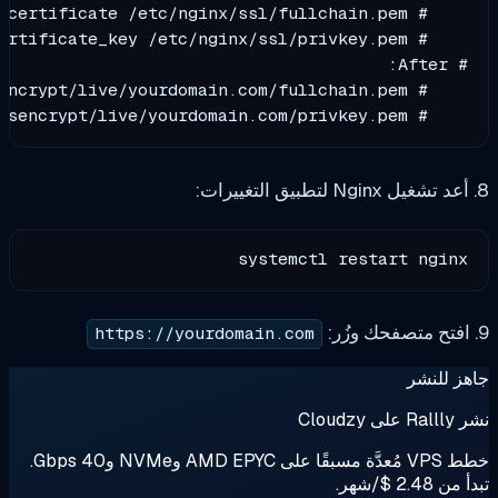
    # ssl_cer
systemctl restart 
https://yourdomain.com
ر
خطط VPS مُعدَّة مسبقًا على AMD EPYC وNVMe و40 Gbps.