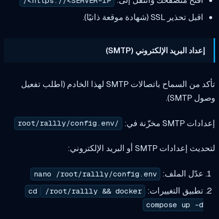
https://<SERVER-IP>/
دة موقعة ذاتيًا).
ريد الإلكتروني (SMTP)
تأكد من السماح باتصالات SMTP لهذا الخادم (اطلب تفعيل
/root/rallly/config.env
البريد الإلكتروني:
لملف:
nano /root/rallly/config.env
التغييرات:
cd
/root/rallly && docker
compose 