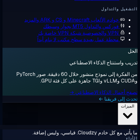
التداول
وادم الألعاب
Minecraft و CS و ARK والمزيد
وركس والتداول
MT5 بجوار وسيطك
V والخصوصية
شبكة VPN خاصة بك
حطة عمل بعيدة
سطح مكتب لا ينام أبداً
نتاج الذكاء الاصطناعي
من الفكرة إلى نموذج منشور خلال 60 دقيقة. صور PyTorch
ل الذكاء الاصطناعي →
فريقنا ←
Clo. قياسي، وليس إضافة.