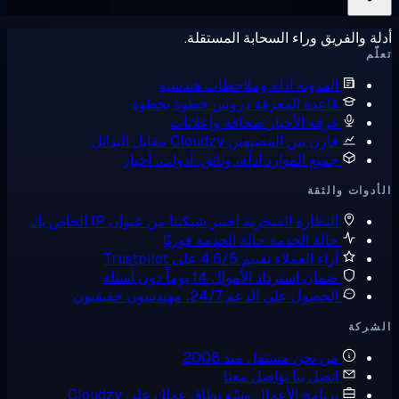
يق وراء السحابة المستقلة.
لمدونة
أدلة وملاحظات هندسية
اعدة المعرفة
دروس خطوة بخطوة
رفة الأخبار
صحافة وإعلانات
ارن بين المضيفين
Cloudzy مقابل البدائل
ميع الموارد
أدلّة، وثائق، أدوات، أخبار
لثقة
لنظارة السحرية
اختبر شبكتنا من عنوان IP الخاص بك
الة الخدمة
حالة الخدمة فوريًا
راء العملاء
تقييم 4.6/5 على Trustpilot
مان استرداد الأموال
14 يوماً دون أسئلة
لحصول على الدعم
24/7، مهندسون حقيقيون
ن نحن
مستقل منذ 2008
تصل بنا
تواصل معنا
رنامج الأعمال
وسّع نطاق عملك على Cloudzy