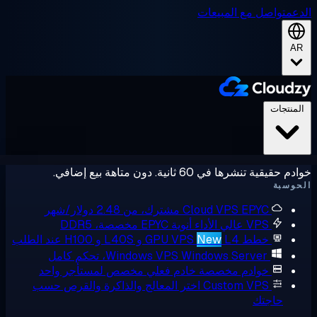
ل مع المبيعات
ي 60 ثانية. دون متاهة بيع إضافي.
E مشترك، من 2.48 دولار/شهر
Cloud VPS
V عالي الأداء
أنوية EPYC مخصصة، DDR5
ط GPU VPS
L4 و L40S و H100 عند الطلب
New
Windows Serve، تحكم كامل
Windows VPS
وادم مخصصة
خادم فعلي مخصص لمستأجر واحد
Custom VP
اختر المعالج والذاكرة والقرص حسب
تك