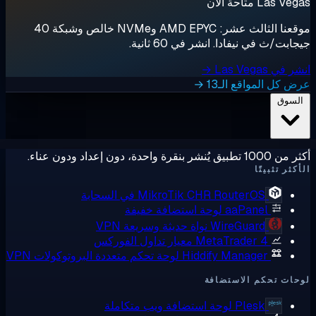
لآن
موقعنا الثالث عشر: AMD EPYC وNVMe خالص وشبكة 40
نيفادا. انشر في 60 ثانية.
اقع الـ13 →
ًا
RouterOS في السحابة
MikroTik CHR
aaPane
لوحة استضافة خفيفة
WireGuard
نواة حديثة وسريعة VPN
MetaTrader 
معيار تداول الفوركس
Hiddify Manage
لوحة تحكم متعددة البروتوكولات VPN
م الاستضافة
Plesk
لوحة استضافة ويب متكاملة