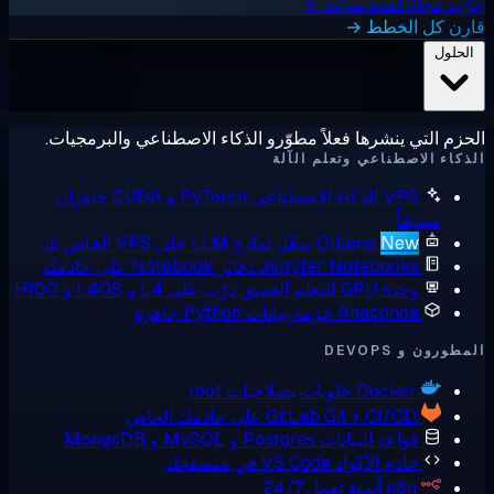
ًا لمدة ساعة ←
الخطط →
 ينشرها فعلاً مطوّرو الذكاء الاصطناعي والبرمجيات.
صطناعي وتعلم الآلة
 للذكاء الاصطناعي
PyTorch و CUDA جاهزان
اً
Ne
Ollama
شغّل نماذج LLM على VPS الخاص بك
Jupyter Notebook
دفاتر Notebook على خادمك
ة GPU للتعلم العميق
درّب على L4 و L40S و H100
Anacond
حزمة بيانات Python جاهزة
DEVO
Docke
حاويات بصلاحيات root
Git + CI/C على خادمك الخاص
GitLab
واعد البيانات
Postgres و MySQL و MongoDB
ادم الأكواد
VS Code في متصفحك
n8
أتمتة تعمل 24/7