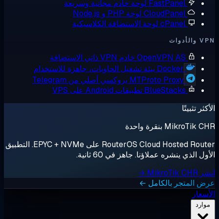
FastPane
لوحة خادم مجانية وسريعة
CloudPane
لوحة PHP و Node.js
cPane
لوحة الاستضافة الكلاسيكية
OpenVPN A
خادم VPN ذاتي الاستضافة
Docker
بيئة تشغيل الحاويات، جاهزة للاستخدام
MTProto Proxy
بروكسي أصلي من Telegram
BlueStack
تطبيقات Android على VPS
قرة واحدة
RouterOS Cloud Hosted Router على EPYC + NVMe. التطبيق
شره عملاؤنا. جاهز في 60 ثانية.
ر بالكامل ←