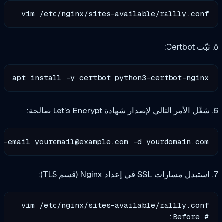
vim /etc/nginx/sites-available/rallly
apt install -y certbot python3-certbot-
ree-tos --email 
youremail@example.com
 -d yourdomai