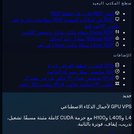
ب البعيد
ترِ RDP
قارن كل خطط RDP
 في الولايات المتحدة
RDP بصلاحيات إدارية على
 أمريكية
Forex RD
سطح مكتب تداول منخفض الكمون
Botting RD
تشغيل دائم لبوتاتك
Linux RD
سطح مكتب Linux عن بُعد
V للتخزين
خطط بأقراص كبيرة
I مخصص
شغّل صورتك الخاصة
IPv مخصص
عنوان IP خاص بك، غير مشترك
اوين IP إضافية
عناوين IPv4 متعددة لكل خادم
عي
L4 وL40S وH100 مع حزمة CUDA كاملة مثبتة مسبقًا. تشغيل،
ف، فوترة بالثانية.