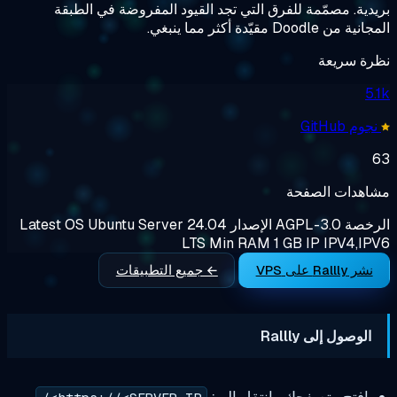
مّمة للفرق التي تجد القيود المفروضة في الطبقة
ا ينبغي.
عة
الصفحة
AGPL-3.
الإصدار
Ubuntu Server 24.04
OS
Latest
LTS
Min RAM
1 GB
IP
I
← جميع التطبيقات
ى Rallly
تصفحك وانتقل إلى: