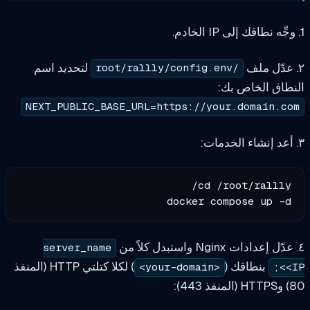
لتحديد اسم
/root/rallly/config.env
خاص بك:
NEXT_PUBLIC_BASE_URL=https://your.dom
docker compose 
server_name
طاقك (
) لكلا كتلتي HTTP (المنفذ
<your-domain>