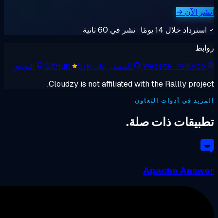
→
 نشر في 60 ثانية
· r
Website
المصدر على GitHub
5.1k
التوثيق
Cloudzy is not affiliated with the Ralll
أدوات التعاون
ت ذات صلة.
Apache 