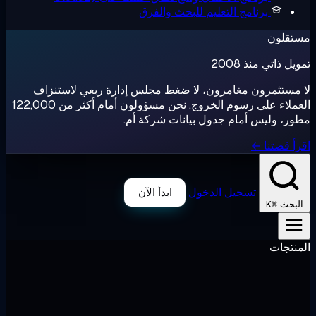
رنامج التعليم
للبحث والفرق
ذ 2008
ون مغامرون، لا ضغط مجلس إدارة ربعي لاستنزاف
العملاء على رسوم الخروج. نحن مسؤولون أمام أكثر من 122,000
س أمام جدول بيانات شركة أم.
 ←
تسجيل الدخول
ابدأ الآن