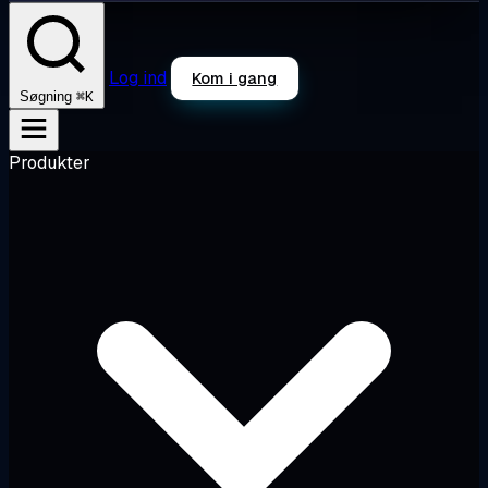
Log ind
Kom i gang
⌘K
Søgning
Produkter