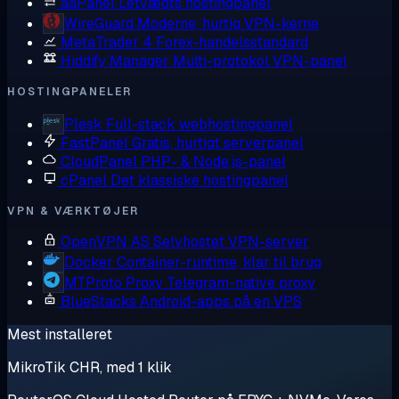
aaPanel
Letvægts hostingpanel
WireGuard
Moderne, hurtig VPN-kerne
MetaTrader 4
Forex-handelsstandard
Hiddify Manager
Multi-protokol VPN-panel
HOSTINGPANELER
Plesk
Full-stack webhostingpanel
FastPanel
Gratis, hurtigt serverpanel
CloudPanel
PHP- & Node.js-panel
cPanel
Det klassiske hostingpanel
VPN & VÆRKTØJER
OpenVPN AS
Selvhostet VPN-server
Docker
Container-runtime, klar til brug
MTProto Proxy
Telegram-native proxy
BlueStacks
Android-apps på en VPS
Mest installeret
MikroTik CHR, med 1 klik