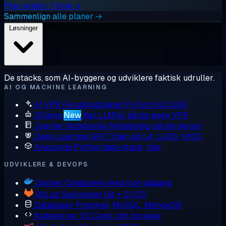
Prøv gratis i 1 time →
Sammenlign alle planer →
Løsninger
De stacks, som AI-byggere og udviklere faktisk udruller.
AI OG MACHINE LEARNING
AI VPS
Forudinstalleret PyTorch & CUDA
Ollama
New
Kør LLM'er på din egen VPS
Jupyter Notebooks
Notebooks på din server
Deep Learning GPU
Træn på L4, L40S, H100
Anaconda
Python data-stack, klar
UDVIKLERE & DEVOPS
Docker
Containere med root-adgang
GitLab
Selvhostet Git + CI/CD
Databaser
Postgres, MySQL, MongoDB
Kodeserver
VS Code i din browser