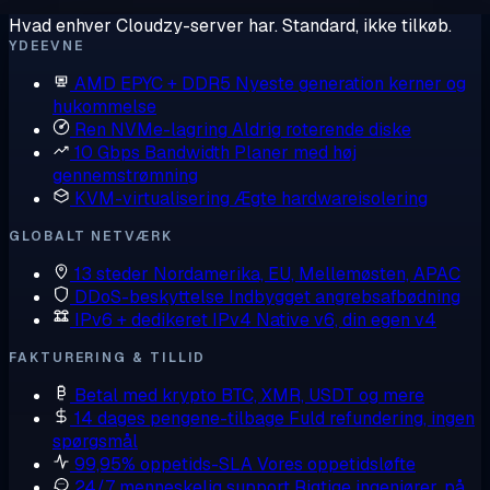
Hvad enhver Cloudzy-server har. Standard, ikke tilkøb.
YDEEVNE
AMD EPYC + DDR5
Nyeste generation kerner og
hukommelse
Ren NVMe-lagring
Aldrig roterende diske
10 Gbps Bandwidth
Planer med høj
gennemstrømning
KVM-virtualisering
Ægte hardwareisolering
GLOBALT NETVÆRK
13 steder
Nordamerika, EU, Mellemøsten, APAC
DDoS-beskyttelse
Indbygget angrebsafbødning
IPv6 + dedikeret IPv4
Native v6, din egen v4
FAKTURERING & TILLID
Betal med krypto
BTC, XMR, USDT og mere
14 dages pengene-tilbage
Fuld refundering, ingen
spørgsmål
99,95% oppetids-SLA
Vores oppetidsløfte
24/7 menneskelig support
Rigtige ingeniører, på