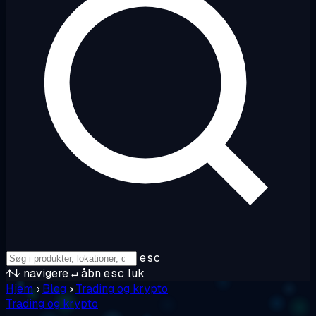
esc
↑↓
navigere
↵
åbn
esc
luk
Hjem
›
Blog
›
Trading og krypto
Trading og krypto