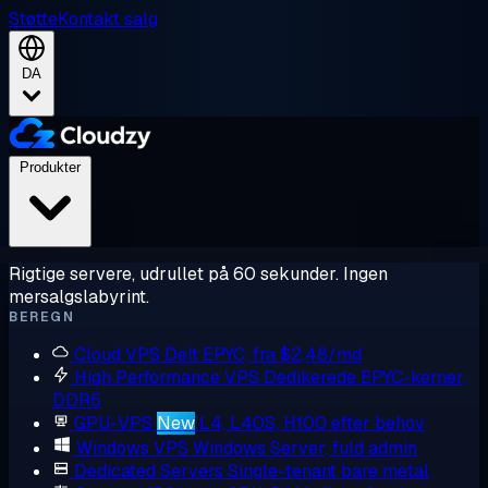
Støtte
Kontakt salg
DA
Produkter
Rigtige servere, udrullet på 60 sekunder. Ingen
mersalgslabyrint.
BEREGN
Cloud VPS
Delt EPYC, fra $2,48/md
High Performance VPS
Dedikerede EPYC-kerner,
DDR5
GPU-VPS
New
L4, L40S, H100 efter behov
Windows VPS
Windows Server, fuld admin
Dedicated Servers
Single-tenant bare metal