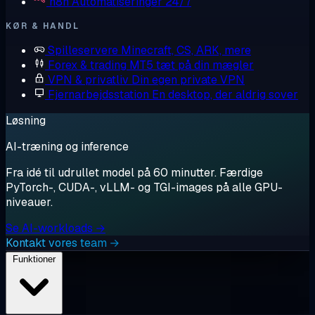
n8n
Automatiseringer 24/7
KØR & HANDL
Spilleservere
Minecraft, CS, ARK, mere
Forex & trading
MT5 tæt på din mægler
VPN & privatliv
Din egen private VPN
Fjernarbejdsstation
En desktop, der aldrig sover
Løsning
AI-træning og inference
Fra idé til udrullet model på 60 minutter. Færdige
PyTorch-, CUDA-, vLLM- og TGI-images på alle GPU-
niveauer.
Se AI-workloads →
Kontakt vores team →
Funktioner