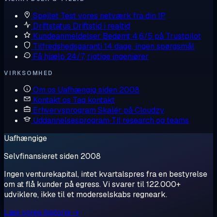
Spejlet
Test vores netværk fra din IP
Driftstatus
Driftstid i realtid
Kundeanmeldelser
Bedømt 4,6/5 på Trustpilot
Tilfredshedsgaranti
14 dage, ingen spørgsmål
Få hjælp
24/7, rigtige ingeniører
VIRKSOMHED
Om os
Uafhængig siden 2008
Kontakt os
Tag kontakt
Erhvervsprogram
Skalér på Cloudzy
Uddannelsesprogram
Til research og teams
Uafhængige
Selvfinansieret siden 2008
Ingen venturekapital, intet kvartalspres fra en bestyrelse
om at flå kunder på egress. Vi svarer til 122.000+
udviklere, ikke til et moderselskabs regneark.
Læs vores historie →