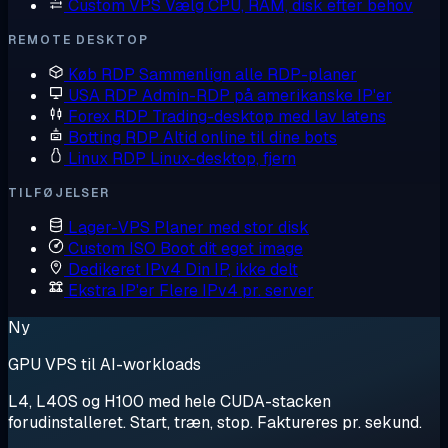
Custom VPS
Vælg CPU, RAM, disk efter behov
REMOTE DESKTOP
Køb RDP
Sammenlign alle RDP-planer
USA RDP
Admin-RDP på amerikanske IP'er
Forex RDP
Trading-desktop med lav latens
Botting RDP
Altid online til dine bots
Linux RDP
Linux-desktop, fjern
TILFØJELSER
Lager-VPS
Planer med stor disk
Custom ISO
Boot dit eget image
Dedikeret IPv4
Din IP, ikke delt
Ekstra IP'er
Flere IPv4 pr. server
Ny
GPU VPS til AI-workloads
L4, L40S og H100 med hele CUDA-stacken
forudinstalleret. Start, træn, stop. Faktureres pr. sekund.