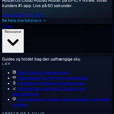
RouterOS Cloud Hosted Router på EPYC + NVMe. Vores
kunders #1-app. Live på 60 sekunder.
Udrul MikroTik CHR →
Se hele marketplace →
Priser
Ressourcer
Guides og holdet bag den uafhængige sky.
LÆR
Blog
Guides & ingeniørnoter
Vidensbase
Trin-for-trin-vejledninger
Nyhedsrum
Presse & annonceringer
Sammenlign udbydere
Cloudzy mod
alternativerne
Alle ressourcer
Guides, dokumentation, værktøjer,
nyheder
VÆRKTØJER & TILLID