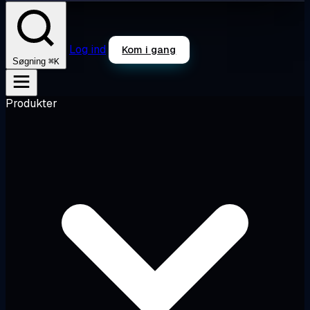
Log ind
Kom i gang
⌘K
Søgning
Produkter