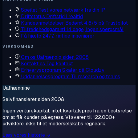
Spejlet
Test vores netværk fra din IP
Driftstatus
Driftstid i realtid
Kundeanmeldelser
Bedømt 4,6/5 på Trustpilot
Tilfredshedsgaranti
14 dage, ingen spørgsmål
Få hjælp
24/7, rigtige ingeniører
VIRKSOMHED
Om os
Uafhængig siden 2008
Kontakt os
Tag kontakt
Erhvervsprogram
Skalér på Cloudzy
Uddannelsesprogram
Til research og teams
Uafhængige
Selvfinansieret siden 2008
Ingen venturekapital, intet kvartalspres fra en bestyrelse
om at flå kunder på egress. Vi svarer til 122.000+
udviklere, ikke til et moderselskabs regneark.
Læs vores historie →