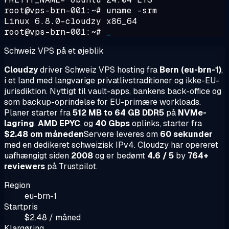
root@vps-brn-001:~#
uname -srm
Linux 6.8.0-cloudzy x86_64
root@vps-brn-001:~#
_
Schweiz VPS på et øjeblik
Cloudzy
driver Schweiz VPS hosting fra
Bern (eu-brn-1)
,
i et land med langvarige privatlivstraditioner og ikke-EU-
jurisdiktion. Nyttigt til vault-apps, bankens back-office og
som backup-oprindelse for EU-primære workloads.
Planer starter fra
512 MB to 64 GB DDR5
på
NVMe-
lagring
,
AMD EPYC
, og
40 Gbps
oplinks, starter fra
$2.48 om måneden
Servere leveres om
60 sekunder
med en dedikeret schweizisk IPv4. Cloudzy har opereret
uafhængigt siden
2008
og er bedømt
4.6 / 5
by
764+
reviewers
på Trustpilot.
Region
eu-brn-1
Startpris
$2.48 / måned
Klargøring