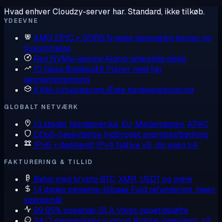
Hvad enhver Cloudzy-server har. Standard, ikke tilkøb.
YDEEVNE
AMD EPYC + DDR5
Nyeste generation kerner og
hukommelse
Ren NVMe-lagring
Aldrig roterende diske
10 Gbps Bandwidth
Planer med høj
gennemstrømning
KVM-virtualisering
Ægte hardwareisolering
GLOBALT NETVÆRK
13 steder
Nordamerika, EU, Mellemøsten, APAC
DDoS-beskyttelse
Indbygget angrebsafbødning
IPv6 + dedikeret IPv4
Native v6, din egen v4
FAKTURERING & TILLID
Betal med krypto
BTC, XMR, USDT og mere
14 dages pengene-tilbage
Fuld refundering, ingen
spørgsmål
99,95% oppetids-SLA
Vores oppetidsløfte
24/7 menneskelig support
Rigtige ingeniører, på