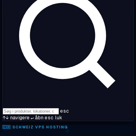
esc
↑↓
navigere
↵
åbn
esc
luk
🇨🇭
SCHWEIZ VPS HOSTING