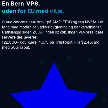
En Bern-VPS,
uden for EU med vilje.
Cloud-servere i eu-brn-1 på AMD EPYC og ren NVMe, i et
land med moden privatlivslovgivning og banktraditioner.
Uafhængig siden 2008, ingen opkøb, ingen VC-pres, bare
servere der leverer.
122.000+ udviklere. 4,6/5 på Trustpilot. Fra $2,48/md
med 50% rabat.