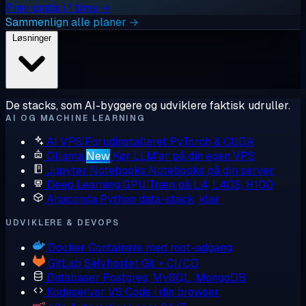
Prøv gratis i 1 time →
Sammenlign alle planer →
Løsninger
De stacks, som AI-byggere og udviklere faktisk udruller.
AI OG MACHINE LEARNING
AI VPS
Forudinstalleret PyTorch & CUDA
Ollama
New
Kør LLM'er på din egen VPS
Jupyter Notebooks
Notebooks på din server
Deep Learning GPU
Træn på L4, L40S, H100
Anaconda
Python data-stack, klar
UDVIKLERE & DEVOPS
Docker
Containere med root-adgang
GitLab
Selvhostet Git + CI/CD
Databaser
Postgres, MySQL, MongoDB
Kodeserver
VS Code i din browser