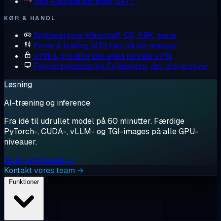
n8n
Automatiseringer 24/7
KØR & HANDL
Spilleservere
Minecraft, CS, ARK, mere
Forex & trading
MT5 tæt på din mægler
VPN & privatliv
Din egen private VPN
Fjernarbejdsstation
En desktop, der aldrig sover
Løsning
AI-træning og inference
Fra idé til udrullet model på 60 minutter. Færdige
PyTorch-, CUDA-, vLLM- og TGI-images på alle GPU-
niveauer.
Se AI-workloads →
Kontakt vores team →
Funktioner