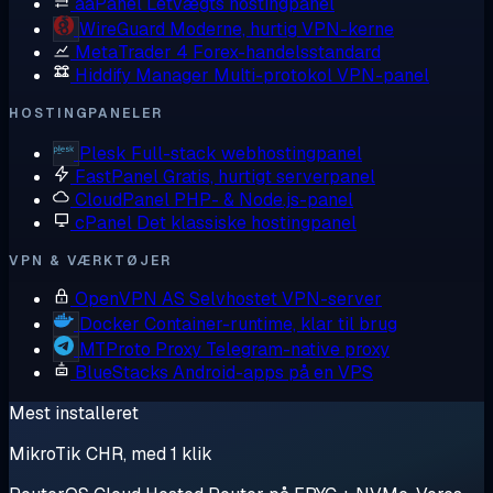
aaPanel
Letvægts hostingpanel
WireGuard
Moderne, hurtig VPN-kerne
MetaTrader 4
Forex-handelsstandard
Hiddify Manager
Multi-protokol VPN-panel
HOSTINGPANELER
Plesk
Full-stack webhostingpanel
FastPanel
Gratis, hurtigt serverpanel
CloudPanel
PHP- & Node.js-panel
cPanel
Det klassiske hostingpanel
VPN & VÆRKTØJER
OpenVPN AS
Selvhostet VPN-server
Docker
Container-runtime, klar til brug
MTProto Proxy
Telegram-native proxy
BlueStacks
Android-apps på en VPS
Mest installeret
MikroTik CHR, med 1 klik