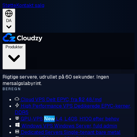
Støtte
Kontakt salg
DA
Produkter
Rigtige servere, udrullet på 60 sekunder. Ingen
mersalgslabyrint.
BEREGN
Cloud VPS
Delt EPYC, fra $2,48/md
High Performance VPS
Dedikerede EPYC-kerner,
DDR5
GPU-VPS
New
L4, L40S, H100 efter behov
Windows VPS
Windows Server, fuld admin
Dedicated Servers
Single-tenant bare metal