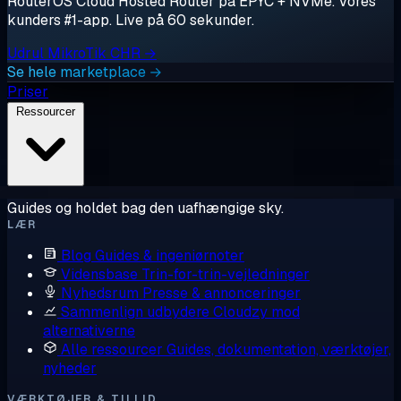
RouterOS Cloud Hosted Router på EPYC + NVMe. Vores
kunders #1-app. Live på 60 sekunder.
Udrul MikroTik CHR →
Se hele marketplace →
Priser
Ressourcer
Guides og holdet bag den uafhængige sky.
LÆR
Blog
Guides & ingeniørnoter
Vidensbase
Trin-for-trin-vejledninger
Nyhedsrum
Presse & annonceringer
Sammenlign udbydere
Cloudzy mod
alternativerne
Alle ressourcer
Guides, dokumentation, værktøjer,
nyheder
VÆRKTØJER & TILLID