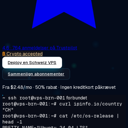
4.6
· 764 anmeldelser på Trustpilot
₿
Crypto accepted
Deploy en Schweiz VPS
Sammenlign abonnementer
Fra
$2.48/mo
· 50% rabat · Ingen kreditkort påkrævet
~ ssh root@vps-brn-001
forbundet
root@vps-brn-001:~#
curl ipinfo.io/country
"CH"
root@vps-brn-001:~#
cat /etc/os-release |
head -1
PRETTY_NAME="Ubuntu 24.04 LTS"