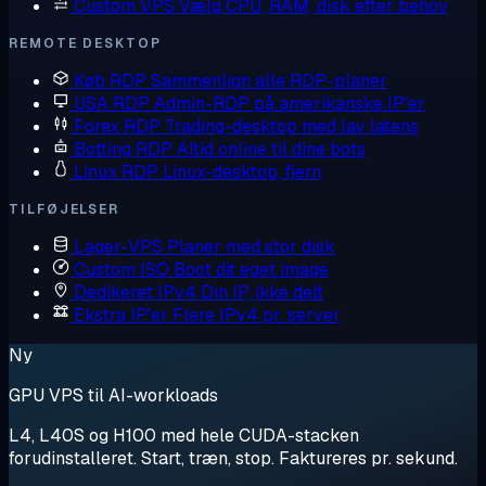
Custom VPS
Vælg CPU, RAM, disk efter behov
REMOTE DESKTOP
Køb RDP
Sammenlign alle RDP-planer
USA RDP
Admin-RDP på amerikanske IP'er
Forex RDP
Trading-desktop med lav latens
Botting RDP
Altid online til dine bots
Linux RDP
Linux-desktop, fjern
TILFØJELSER
Lager-VPS
Planer med stor disk
Custom ISO
Boot dit eget image
Dedikeret IPv4
Din IP, ikke delt
Ekstra IP'er
Flere IPv4 pr. server
Ny
GPU VPS til AI-workloads
L4, L40S og H100 med hele CUDA-stacken
forudinstalleret. Start, træn, stop. Faktureres pr. sekund.