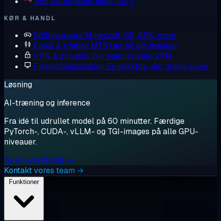
n8n
Automatiseringer 24/7
KØR & HANDL
Spilleservere
Minecraft, CS, ARK, mere
Forex & trading
MT5 tæt på din mægler
VPN & privatliv
Din egen private VPN
Fjernarbejdsstation
En desktop, der aldrig sover
Løsning
AI-træning og inference
Fra idé til udrullet model på 60 minutter. Færdige
PyTorch-, CUDA-, vLLM- og TGI-images på alle GPU-
niveauer.
Se AI-workloads →
Kontakt vores team →
Funktioner