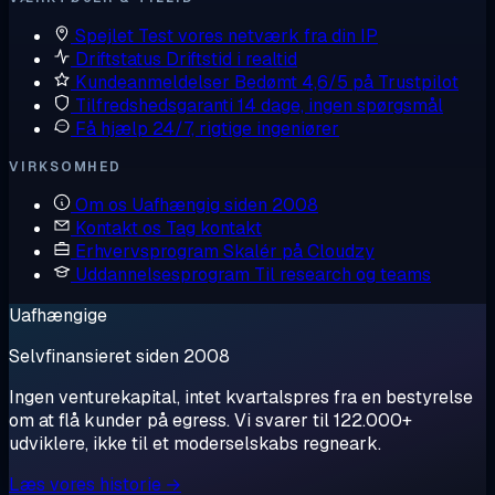
Spejlet
Test vores netværk fra din IP
Driftstatus
Driftstid i realtid
Kundeanmeldelser
Bedømt 4,6/5 på Trustpilot
Tilfredshedsgaranti
14 dage, ingen spørgsmål
Få hjælp
24/7, rigtige ingeniører
VIRKSOMHED
Om os
Uafhængig siden 2008
Kontakt os
Tag kontakt
Erhvervsprogram
Skalér på Cloudzy
Uddannelsesprogram
Til research og teams
Uafhængige
Selvfinansieret siden 2008
Ingen venturekapital, intet kvartalspres fra en bestyrelse
om at flå kunder på egress. Vi svarer til 122.000+
udviklere, ikke til et moderselskabs regneark.
Læs vores historie →