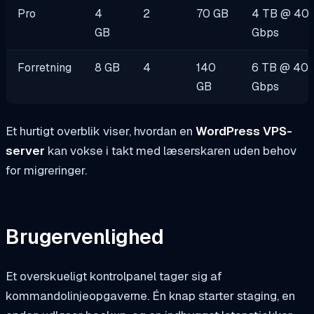
Pro
4
2
70 GB
4 TB @ 40
GB
Gbps
Forretning
8 GB
4
140
6 TB @ 40
GB
Gbps
Et hurtigt overblik viser, hvordan en
WordPress VPS-
server
kan vokse i takt med læserskaren uden behov
for migreringer.
Brugervenlighed
Et overskueligt kontrolpanel tager sig af
kommandolinjeopgaverne. Én knap starter staging, en