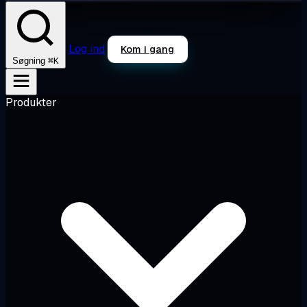
Log ind
Kom i gang
⌘K
Søgning
Produkter