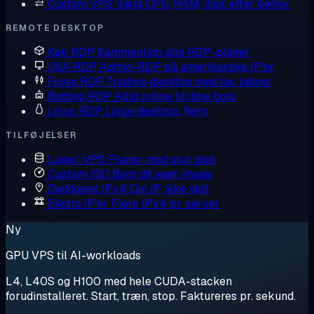
Custom VPS
Vælg CPU, RAM, disk efter behov
REMOTE DESKTOP
Køb RDP
Sammenlign alle RDP-planer
USA RDP
Admin-RDP på amerikanske IP'er
Forex RDP
Trading-desktop med lav latens
Botting RDP
Altid online til dine bots
Linux RDP
Linux-desktop, fjern
TILFØJELSER
Lager-VPS
Planer med stor disk
Custom ISO
Boot dit eget image
Dedikeret IPv4
Din IP, ikke delt
Ekstra IP'er
Flere IPv4 pr. server
Ny
GPU VPS til AI-workloads
L4, L40S og H100 med hele CUDA-stacken
forudinstalleret. Start, træn, stop. Faktureres pr. sekund.