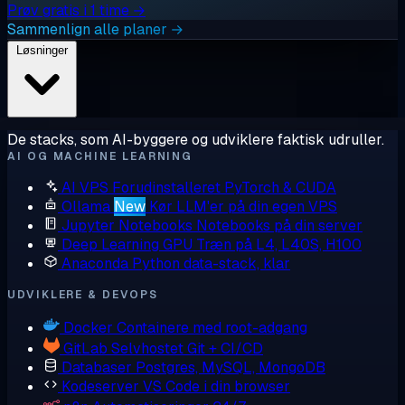
Prøv gratis i 1 time →
Sammenlign alle planer →
Løsninger
De stacks, som AI-byggere og udviklere faktisk udruller.
AI OG MACHINE LEARNING
AI VPS
Forudinstalleret PyTorch & CUDA
Ollama
New
Kør LLM'er på din egen VPS
Jupyter Notebooks
Notebooks på din server
Deep Learning GPU
Træn på L4, L40S, H100
Anaconda
Python data-stack, klar
UDVIKLERE & DEVOPS
Docker
Containere med root-adgang
GitLab
Selvhostet Git + CI/CD
Databaser
Postgres, MySQL, MongoDB
Kodeserver
VS Code i din browser