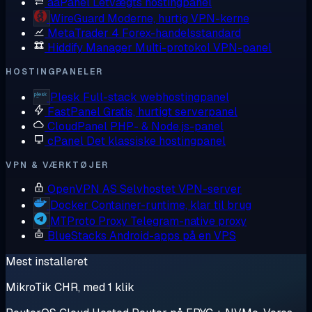
aaPanel
Letvægts hostingpanel
WireGuard
Moderne, hurtig VPN-kerne
MetaTrader 4
Forex-handelsstandard
Hiddify Manager
Multi-protokol VPN-panel
HOSTINGPANELER
Plesk
Full-stack webhostingpanel
FastPanel
Gratis, hurtigt serverpanel
CloudPanel
PHP- & Node.js-panel
cPanel
Det klassiske hostingpanel
VPN & VÆRKTØJER
OpenVPN AS
Selvhostet VPN-server
Docker
Container-runtime, klar til brug
MTProto Proxy
Telegram-native proxy
BlueStacks
Android-apps på en VPS
Mest installeret
MikroTik CHR, med 1 klik