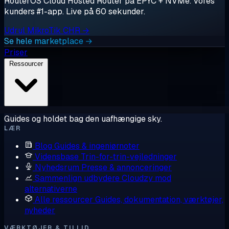
RouterOS Cloud Hosted Router på EPYC + NVMe. Vores
kunders #1-app. Live på 60 sekunder.
Udrul MikroTik CHR →
Se hele marketplace →
Priser
Ressourcer
Guides og holdet bag den uafhængige sky.
LÆR
Blog
Guides & ingeniørnoter
Vidensbase
Trin-for-trin-vejledninger
Nyhedsrum
Presse & annonceringer
Sammenlign udbydere
Cloudzy mod
alternativerne
Alle ressourcer
Guides, dokumentation, værktøjer,
nyheder
VÆRKTØJER & TILLID