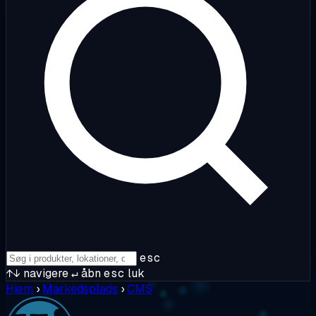
esc
↑↓
navigere
↵
åbn
esc
luk
Hjem
›
Markedsplads
›
CMS