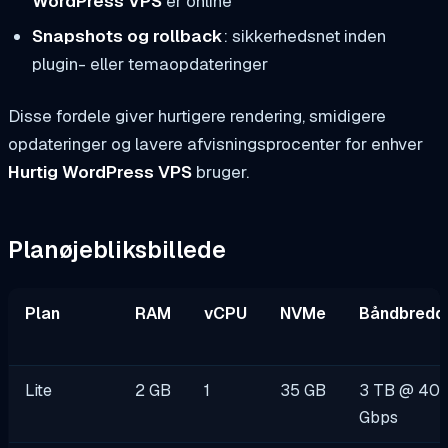
WordPress VPS
er online
Snapshots og rollback
: sikkerhedsnet inden
plugin- eller temaopdateringer
Disse fordele giver hurtigere rendering, smidigere
opdateringer og lavere afvisningsprocenter for enhver
Hurtig WordPress VPS
bruger.
Planøjebliksbillede
Plan
RAM
vCPU
NVMe
Båndbredd
Lite
2 GB
1
35 GB
3 TB @ 40
Gbps