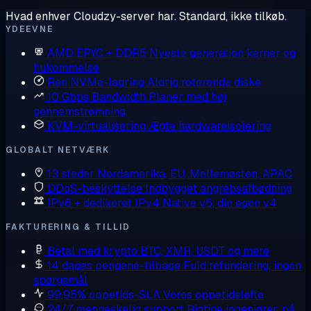
Hvad enhver Cloudzy-server har. Standard, ikke tilkøb.
YDEEVNE
AMD EPYC + DDR5
Nyeste generation kerner og
hukommelse
Ren NVMe-lagring
Aldrig roterende diske
10 Gbps Bandwidth
Planer med høj
gennemstrømning
KVM-virtualisering
Ægte hardwareisolering
GLOBALT NETVÆRK
13 steder
Nordamerika, EU, Mellemøsten, APAC
DDoS-beskyttelse
Indbygget angrebsafbødning
IPv6 + dedikeret IPv4
Native v6, din egen v4
FAKTURERING & TILLID
Betal med krypto
BTC, XMR, USDT og mere
14 dages pengene-tilbage
Fuld refundering, ingen
spørgsmål
99,95% oppetids-SLA
Vores oppetidsløfte
24/7 menneskelig support
Rigtige ingeniører, på