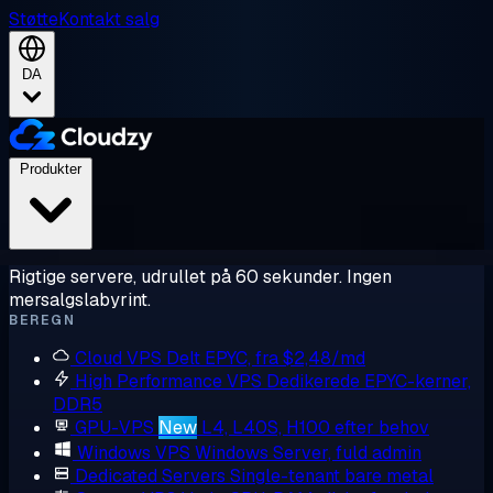
Støtte
Kontakt salg
DA
Produkter
Rigtige servere, udrullet på 60 sekunder. Ingen
mersalgslabyrint.
BEREGN
Cloud VPS
Delt EPYC, fra $2,48/md
High Performance VPS
Dedikerede EPYC-kerner,
DDR5
GPU-VPS
New
L4, L40S, H100 efter behov
Windows VPS
Windows Server, fuld admin
Dedicated Servers
Single-tenant bare metal