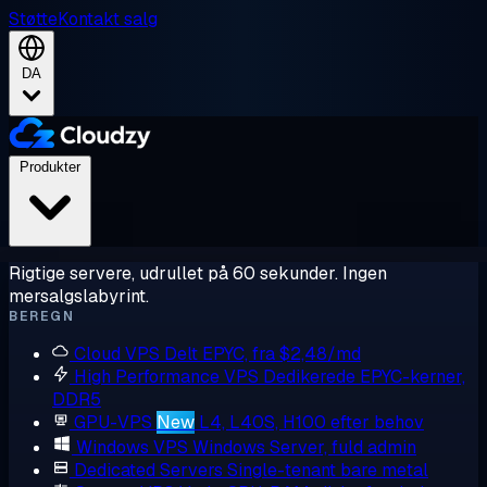
Støtte
Kontakt salg
DA
Produkter
Rigtige servere, udrullet på 60 sekunder. Ingen
mersalgslabyrint.
BEREGN
Cloud VPS
Delt EPYC, fra $2,48/md
High Performance VPS
Dedikerede EPYC-kerner,
DDR5
GPU-VPS
New
L4, L40S, H100 efter behov
Windows VPS
Windows Server, fuld admin
Dedicated Servers
Single-tenant bare metal