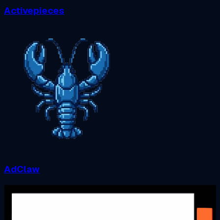
Activepieces
AdClaw