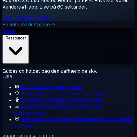
RouterOS Cloud Hosted Router på EPYC + NVMe. Vores
kunders #1-app. Live på 60 sekunder.
Udrul MikroTik CHR →
Se hele marketplace →
Priser
Ressourcer
Guides og holdet bag den uafhængige sky.
LÆR
Blog
Guides & ingeniørnoter
Vidensbase
Trin-for-trin-vejledninger
Nyhedsrum
Presse & annonceringer
Sammenlign udbydere
Cloudzy mod
alternativerne
Alle ressourcer
Guides, dokumentation, værktøjer,
nyheder
VÆRKTØJER & TILLID