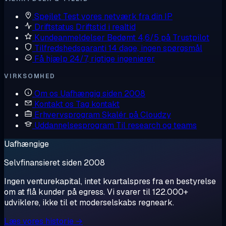
Spejlet
Test vores netværk fra din IP
Driftstatus
Driftstid i realtid
Kundeanmeldelser
Bedømt 4,6/5 på Trustpilot
Tilfredshedsgaranti
14 dage, ingen spørgsmål
Få hjælp
24/7, rigtige ingeniører
VIRKSOMHED
Om os
Uafhængig siden 2008
Kontakt os
Tag kontakt
Erhvervsprogram
Skalér på Cloudzy
Uddannelsesprogram
Til research og teams
Uafhængige
Selvfinansieret siden 2008
Ingen venturekapital, intet kvartalspres fra en bestyrelse
om at flå kunder på egress. Vi svarer til 122.000+
udviklere, ikke til et moderselskabs regneark.
Læs vores historie →