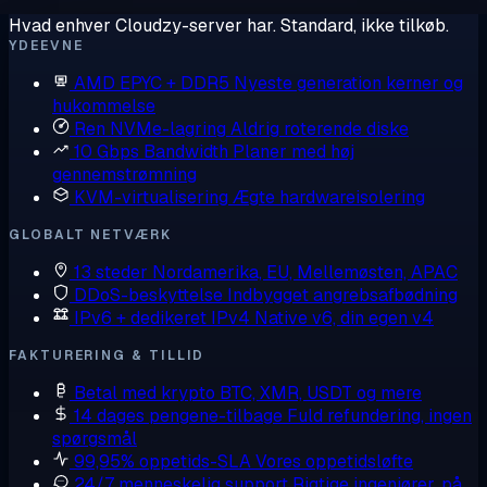
Hvad enhver Cloudzy-server har. Standard, ikke tilkøb.
YDEEVNE
AMD EPYC + DDR5
Nyeste generation kerner og
hukommelse
Ren NVMe-lagring
Aldrig roterende diske
10 Gbps Bandwidth
Planer med høj
gennemstrømning
KVM-virtualisering
Ægte hardwareisolering
GLOBALT NETVÆRK
13 steder
Nordamerika, EU, Mellemøsten, APAC
DDoS-beskyttelse
Indbygget angrebsafbødning
IPv6 + dedikeret IPv4
Native v6, din egen v4
FAKTURERING & TILLID
Betal med krypto
BTC, XMR, USDT og mere
14 dages pengene-tilbage
Fuld refundering, ingen
spørgsmål
99,95% oppetids-SLA
Vores oppetidsløfte
24/7 menneskelig support
Rigtige ingeniører, på