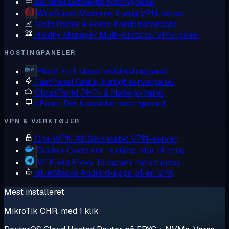
aaPanel
Letvægts hostingpanel
WireGuard
Moderne, hurtig VPN-kerne
MetaTrader 4
Forex-handelsstandard
Hiddify Manager
Multi-protokol VPN-panel
HOSTINGPANELER
Plesk
Full-stack webhostingpanel
FastPanel
Gratis, hurtigt serverpanel
CloudPanel
PHP- & Node.js-panel
cPanel
Det klassiske hostingpanel
VPN & VÆRKTØJER
OpenVPN AS
Selvhostet VPN-server
Docker
Container-runtime, klar til brug
MTProto Proxy
Telegram-native proxy
BlueStacks
Android-apps på en VPS
Mest installeret
MikroTik CHR, med 1 klik