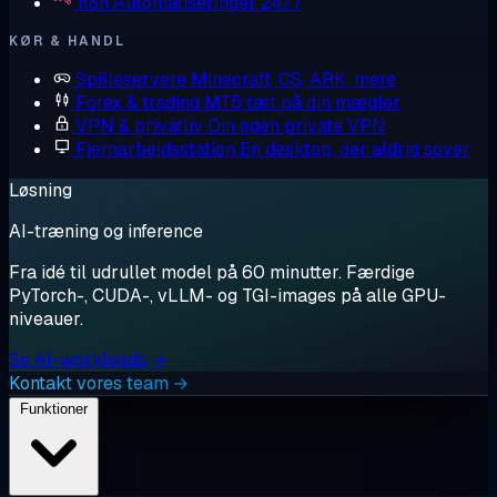
n8n
Automatiseringer 24/7
KØR & HANDL
Spilleservere
Minecraft, CS, ARK, mere
Forex & trading
MT5 tæt på din mægler
VPN & privatliv
Din egen private VPN
Fjernarbejdsstation
En desktop, der aldrig sover
Løsning
AI-træning og inference
Fra idé til udrullet model på 60 minutter. Færdige
PyTorch-, CUDA-, vLLM- og TGI-images på alle GPU-
niveauer.
Se AI-workloads →
Kontakt vores team →
Funktioner