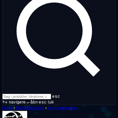
esc
↑↓
navigere
↵
åbn
esc
luk
Hjem
›
Markedsplads
›
Automatisering