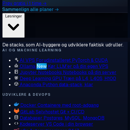
Prøv gratis i 1 time →
Sammenlign alle planer →
Løsninger
De stacks, som AI-byggere og udviklere faktisk udruller.
AI OG MACHINE LEARNING
AI VPS
Forudinstalleret PyTorch & CUDA
Ollama
New
Kør LLM'er på din egen VPS
Jupyter Notebooks
Notebooks på din server
Deep Learning GPU
Træn på L4, L40S, H100
Anaconda
Python data-stack, klar
UDVIKLERE & DEVOPS
Docker
Containere med root-adgang
GitLab
Selvhostet Git + CI/CD
Databaser
Postgres, MySQL, MongoDB
Kodeserver
VS Code i din browser