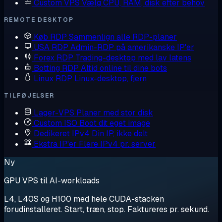
Custom VPS
Vælg CPU, RAM, disk efter behov
REMOTE DESKTOP
Køb RDP
Sammenlign alle RDP-planer
USA RDP
Admin-RDP på amerikanske IP'er
Forex RDP
Trading-desktop med lav latens
Botting RDP
Altid online til dine bots
Linux RDP
Linux-desktop, fjern
TILFØJELSER
Lager-VPS
Planer med stor disk
Custom ISO
Boot dit eget image
Dedikeret IPv4
Din IP, ikke delt
Ekstra IP'er
Flere IPv4 pr. server
Ny
GPU VPS til AI-workloads
L4, L40S og H100 med hele CUDA-stacken
forudinstalleret. Start, træn, stop. Faktureres pr. sekund.