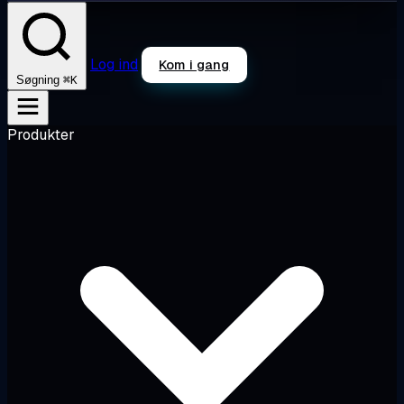
Log ind
Kom i gang
⌘K
Søgning
Produkter