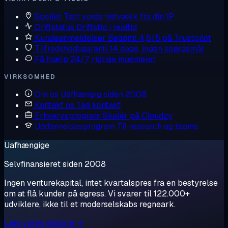
Spejlet
Test vores netværk fra din IP
Driftstatus
Driftstid i realtid
Kundeanmeldelser
Bedømt 4,6/5 på Trustpilot
Tilfredshedsgaranti
14 dage, ingen spørgsmål
Få hjælp
24/7, rigtige ingeniører
VIRKSOMHED
Om os
Uafhængig siden 2008
Kontakt os
Tag kontakt
Erhvervsprogram
Skalér på Cloudzy
Uddannelsesprogram
Til research og teams
Uafhængige
Selvfinansieret siden 2008
Ingen venturekapital, intet kvartalspres fra en bestyrelse
om at flå kunder på egress. Vi svarer til 122.000+
udviklere, ikke til et moderselskabs regneark.
Læs vores historie →