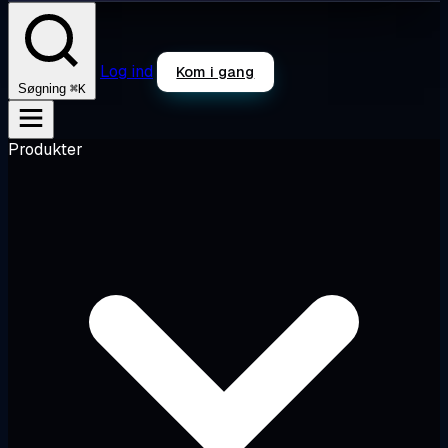
Log ind
Kom i gang
⌘K
Søgning
Produkter