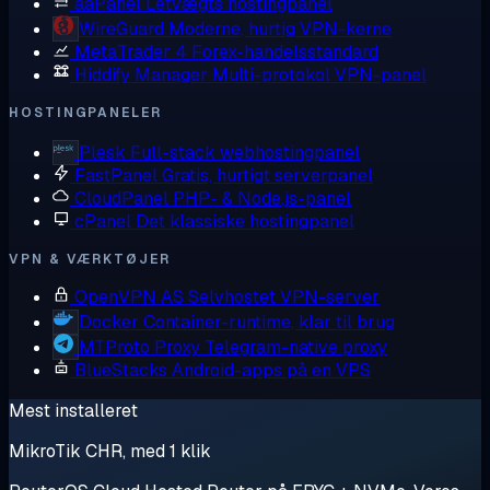
aaPanel
Letvægts hostingpanel
WireGuard
Moderne, hurtig VPN-kerne
MetaTrader 4
Forex-handelsstandard
Hiddify Manager
Multi-protokol VPN-panel
HOSTINGPANELER
Plesk
Full-stack webhostingpanel
FastPanel
Gratis, hurtigt serverpanel
CloudPanel
PHP- & Node.js-panel
cPanel
Det klassiske hostingpanel
VPN & VÆRKTØJER
OpenVPN AS
Selvhostet VPN-server
Docker
Container-runtime, klar til brug
MTProto Proxy
Telegram-native proxy
BlueStacks
Android-apps på en VPS
Mest installeret
MikroTik CHR, med 1 klik