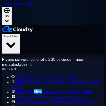
Støtte
Kontakt salg
DA
Produkter
Rigtige servere, udrullet på 60 sekunder. Ingen
mersalgslabyrint.
BEREGN
Cloud VPS
Delt EPYC, fra $2,48/md
High Performance VPS
Dedikerede EPYC-kerner,
DDR5
GPU-VPS
New
L4, L40S, H100 efter behov
Windows VPS
Windows Server, fuld admin
Dedicated Servers
Single-tenant bare metal