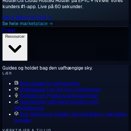
RouterOS Cloud Hosted Router på EPYC + NVMe. Vores
kunders #1-app. Live på 60 sekunder.
Udrul MikroTik CHR →
Se hele marketplace →
Priser
Ressourcer
Guides og holdet bag den uafhængige sky.
LÆR
Blog
Guides & ingeniørnoter
Vidensbase
Trin-for-trin-vejledninger
Nyhedsrum
Presse & annonceringer
Sammenlign udbydere
Cloudzy mod
alternativerne
Alle ressourcer
Guides, dokumentation, værktøjer,
nyheder
VÆRKTØJER & TILLID