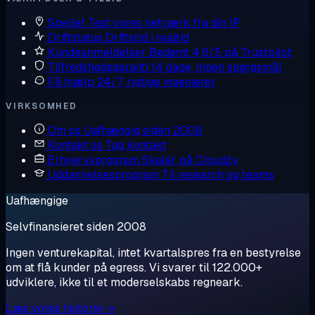
Spejlet
Test vores netværk fra din IP
Driftstatus
Driftstid i realtid
Kundeanmeldelser
Bedømt 4,6/5 på Trustpilot
Tilfredshedsgaranti
14 dage, ingen spørgsmål
Få hjælp
24/7, rigtige ingeniører
VIRKSOMHED
Om os
Uafhængig siden 2008
Kontakt os
Tag kontakt
Erhvervsprogram
Skalér på Cloudzy
Uddannelsesprogram
Til research og teams
Uafhængige
Selvfinansieret siden 2008
Ingen venturekapital, intet kvartalspres fra en bestyrelse
om at flå kunder på egress. Vi svarer til 122.000+
udviklere, ikke til et moderselskabs regneark.
Læs vores historie →