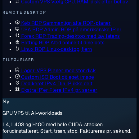
Custom VPS
Vælg CPU, RAM, disk efter behov
REMOTE DESKTOP
Køb RDP
Sammenlign alle RDP-planer
USA RDP
Admin-RDP på amerikanske IP'er
Forex RDP
Trading-desktop med lav latens
Botting RDP
Altid online til dine bots
Linux RDP
Linux-desktop, fjern
TILFØJELSER
Lager-VPS
Planer med stor disk
Custom ISO
Boot dit eget image
Dedikeret IPv4
Din IP, ikke delt
Ekstra IP'er
Flere IPv4 pr. server
Ny
GPU VPS til AI-workloads
L4, L40S og H100 med hele CUDA-stacken
forudinstalleret. Start, træn, stop. Faktureres pr. sekund.