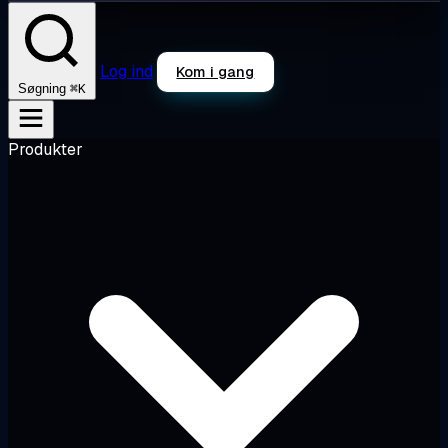
Log ind
Kom i gang
⌘K
Søgning
Produkter