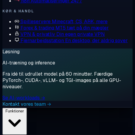
n8n
Automatiseringer 24/7
KØR & HANDL
Spilleservere
Minecraft, CS, ARK, mere
Forex & trading
MT5 tæt på din mægler
VPN & privatliv
Din egen private VPN
Fjernarbejdsstation
En desktop, der aldrig sover
Løsning
AI-træning og inference
Fra idé til udrullet model på 60 minutter. Færdige
PyTorch-, CUDA-, vLLM- og TGI-images på alle GPU-
niveauer.
Se AI-workloads →
Kontakt vores team →
Funktioner