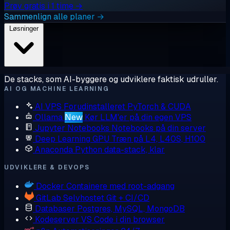
Prøv gratis i 1 time →
Sammenlign alle planer →
Løsninger
De stacks, som AI-byggere og udviklere faktisk udruller.
AI OG MACHINE LEARNING
AI VPS
Forudinstalleret PyTorch & CUDA
Ollama
New
Kør LLM'er på din egen VPS
Jupyter Notebooks
Notebooks på din server
Deep Learning GPU
Træn på L4, L40S, H100
Anaconda
Python data-stack, klar
UDVIKLERE & DEVOPS
Docker
Containere med root-adgang
GitLab
Selvhostet Git + CI/CD
Databaser
Postgres, MySQL, MongoDB
Kodeserver
VS Code i din browser