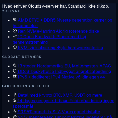
Hvad enhver Cloudzy-server har. Standard, ikke tilkøb.
YDEEVNE
AMD EPYC + DDR5
Nyeste generation kerner og
hukommelse
Ren NVMe-lagring
Aldrig roterende diske
10 Gbps Bandwidth
Planer med høj
gennemstrømning
KVM-virtualisering
Ægte hardwareisolering
GLOBALT NETVÆRK
13 steder
Nordamerika, EU, Mellemøsten, APAC
DDoS-beskyttelse
Indbygget angrebsafbødning
IPv6 + dedikeret IPv4
Native v6, din egen v4
FAKTURERING & TILLID
Betal med krypto
BTC, XMR, USDT og mere
14 dages pengene-tilbage
Fuld refundering, ingen
spørgsmål
99,95% oppetids-SLA
Vores oppetidsløfte
24/7 menneskelig support
Rigtige ingeniører, på