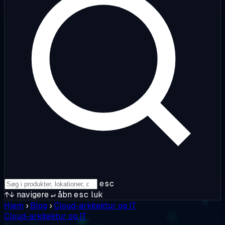
esc
↑↓
navigere
↵
åbn
esc
luk
Hjem
›
Blog
›
Cloud-arkitektur og IT
Cloud-arkitektur og IT