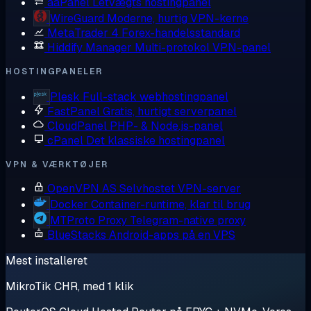
aaPanel
Letvægts hostingpanel
WireGuard
Moderne, hurtig VPN-kerne
MetaTrader 4
Forex-handelsstandard
Hiddify Manager
Multi-protokol VPN-panel
HOSTINGPANELER
Plesk
Full-stack webhostingpanel
FastPanel
Gratis, hurtigt serverpanel
CloudPanel
PHP- & Node.js-panel
cPanel
Det klassiske hostingpanel
VPN & VÆRKTØJER
OpenVPN AS
Selvhostet VPN-server
Docker
Container-runtime, klar til brug
MTProto Proxy
Telegram-native proxy
BlueStacks
Android-apps på en VPS
Mest installeret
MikroTik CHR, med 1 klik