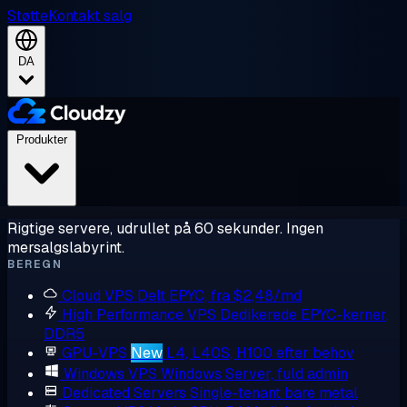
Støtte
Kontakt salg
DA
Produkter
Rigtige servere, udrullet på 60 sekunder. Ingen
mersalgslabyrint.
BEREGN
Cloud VPS
Delt EPYC, fra $2,48/md
High Performance VPS
Dedikerede EPYC-kerner,
DDR5
GPU-VPS
New
L4, L40S, H100 efter behov
Windows VPS
Windows Server, fuld admin
Dedicated Servers
Single-tenant bare metal