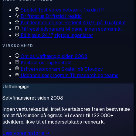
Spejlet
Test vores netværk fra din IP
Driftstatus
Driftstid i realtid
Kundeanmeldelser
Bedømt 4,6/5 på Trustpilot
Tilfredshedsgaranti
14 dage, ingen spørgsmål
Få hjælp
24/7, rigtige ingeniører
VIRKSOMHED
Om os
Uafhængig siden 2008
Kontakt os
Tag kontakt
Erhvervsprogram
Skalér på Cloudzy
Uddannelsesprogram
Til research og teams
Uafhængige
Selvfinansieret siden 2008
Ingen venturekapital, intet kvartalspres fra en bestyrelse
om at flå kunder på egress. Vi svarer til 122.000+
udviklere, ikke til et moderselskabs regneark.
Læs vores historie →