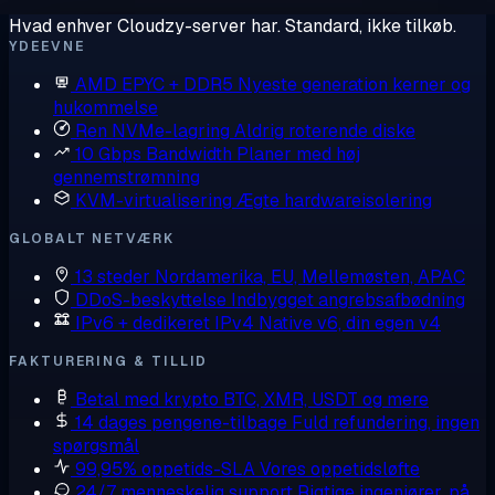
Hvad enhver Cloudzy-server har. Standard, ikke tilkøb.
YDEEVNE
AMD EPYC + DDR5
Nyeste generation kerner og
hukommelse
Ren NVMe-lagring
Aldrig roterende diske
10 Gbps Bandwidth
Planer med høj
gennemstrømning
KVM-virtualisering
Ægte hardwareisolering
GLOBALT NETVÆRK
13 steder
Nordamerika, EU, Mellemøsten, APAC
DDoS-beskyttelse
Indbygget angrebsafbødning
IPv6 + dedikeret IPv4
Native v6, din egen v4
FAKTURERING & TILLID
Betal med krypto
BTC, XMR, USDT og mere
14 dages pengene-tilbage
Fuld refundering, ingen
spørgsmål
99,95% oppetids-SLA
Vores oppetidsløfte
24/7 menneskelig support
Rigtige ingeniører, på