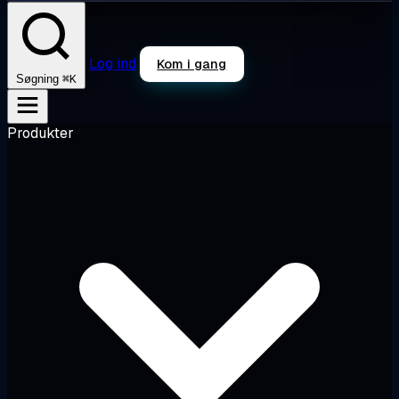
Log ind
Kom i gang
⌘K
Søgning
Produkter