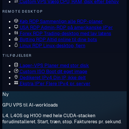
Custom VPS
Vælg CPU, RAM, disk efter behov
REMOTE DESKTOP
Køb RDP
Sammenlign alle RDP-planer
USA RDP
Admin-RDP på amerikanske IP'er
Forex RDP
Trading-desktop med lav latens
Botting RDP
Altid online til dine bots
Linux RDP
Linux-desktop, fjern
TILFØJELSER
Lager-VPS
Planer med stor disk
Custom ISO
Boot dit eget image
Dedikeret IPv4
Din IP, ikke delt
Ekstra IP'er
Flere IPv4 pr. server
Ny
GPU VPS til AI-workloads
L4, L40S og H100 med hele CUDA-stacken
forudinstalleret. Start, træn, stop. Faktureres pr. sekund.