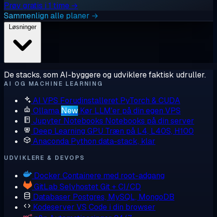
Prøv gratis i 1 time →
Sammenlign alle planer →
Løsninger
De stacks, som AI-byggere og udviklere faktisk udruller.
AI OG MACHINE LEARNING
AI VPS
Forudinstalleret PyTorch & CUDA
Ollama
New
Kør LLM'er på din egen VPS
Jupyter Notebooks
Notebooks på din server
Deep Learning GPU
Træn på L4, L40S, H100
Anaconda
Python data-stack, klar
UDVIKLERE & DEVOPS
Docker
Containere med root-adgang
GitLab
Selvhostet Git + CI/CD
Databaser
Postgres, MySQL, MongoDB
Kodeserver
VS Code i din browser