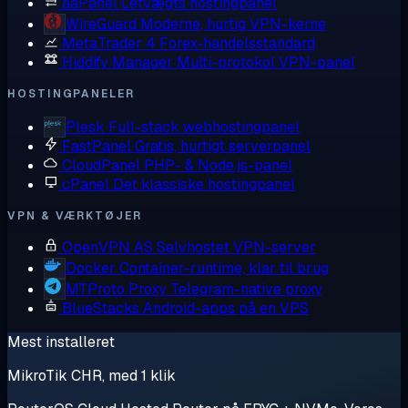
aaPanel
Letvægts hostingpanel
WireGuard
Moderne, hurtig VPN-kerne
MetaTrader 4
Forex-handelsstandard
Hiddify Manager
Multi-protokol VPN-panel
HOSTINGPANELER
Plesk
Full-stack webhostingpanel
FastPanel
Gratis, hurtigt serverpanel
CloudPanel
PHP- & Node.js-panel
cPanel
Det klassiske hostingpanel
VPN & VÆRKTØJER
OpenVPN AS
Selvhostet VPN-server
Docker
Container-runtime, klar til brug
MTProto Proxy
Telegram-native proxy
BlueStacks
Android-apps på en VPS
Mest installeret
MikroTik CHR, med 1 klik