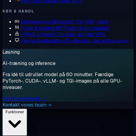
n8n
Automatiseringer 24/7
KØR & HANDL
Spilleservere
Minecraft, CS, ARK, mere
Forex & trading
MT5 tæt på din mægler
VPN & privatliv
Din egen private VPN
Fjernarbejdsstation
En desktop, der aldrig sover
Løsning
AI-træning og inference
Fra idé til udrullet model på 60 minutter. Færdige
PyTorch-, CUDA-, vLLM- og TGI-images på alle GPU-
niveauer.
Se AI-workloads →
Kontakt vores team →
Funktioner