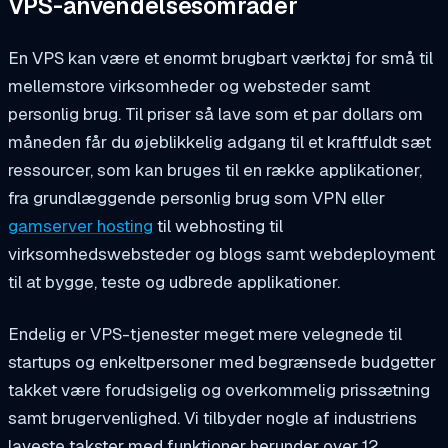
VPS-anvendelsesområder
En VPS kan være et enormt brugbart værktøj for små til
mellemstore virksomheder og websteder samt
personlig brug. Til priser så lave som et par dollars om
måneden får du øjeblikkelig adgang til et kraftfuldt sæt
ressourcer, som kan bruges til en række applikationer,
fra grundlæggende personlig brug som VPN eller
gamserver hosting
til webhosting til
virksomhedswebsteder og blogs samt webdeployment
til at bygge, teste og udbrede applikationer.
Endelig er VPS-tjenester meget mere velegnede til
startups og enkeltpersoner med begrænsede budgetter
takket være forudsigelig og overkommelig prissætning
samt brugervenlighed. Vi tilbyder nogle af industriens
laveste takster med funktioner herunder over 12