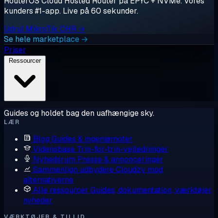
RouterOS Cloud Hosted Router på EPYC + NVMe. Vores
kunders #1-app. Live på 60 sekunder.
Udrul MikroTik CHR →
Se hele marketplace →
Priser
Ressourcer
Guides og holdet bag den uafhængige sky.
LÆR
Blog
Guides & ingeniørnoter
Vidensbase
Trin-for-trin-vejledninger
Nyhedsrum
Presse & annonceringer
Sammenlign udbydere
Cloudzy mod
alternativerne
Alle ressourcer
Guides, dokumentation, værktøjer,
nyheder
VÆRKTØJER & TILLID