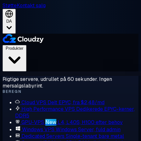
Støtte
Kontakt salg
DA
Produkter
Rigtige servere, udrullet på 60 sekunder. Ingen
mersalgslabyrint.
BEREGN
Cloud VPS
Delt EPYC, fra $2,48/md
High Performance VPS
Dedikerede EPYC-kerner,
DDR5
GPU-VPS
New
L4, L40S, H100 efter behov
Windows VPS
Windows Server, fuld admin
Dedicated Servers
Single-tenant bare metal