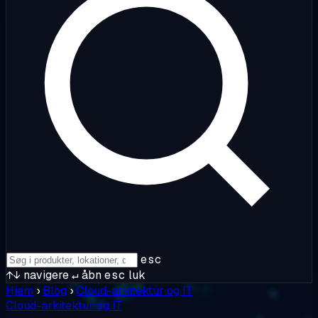
esc
↑↓
navigere
↵
åbn
esc
luk
Hjem
›
Blog
›
Cloud-arkitektur og IT
Cloud-arkitektur og IT