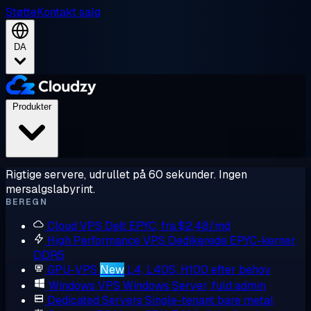
Støtte
Kontakt salg
DA
Produkter
Rigtige servere, udrullet på 60 sekunder. Ingen
mersalgslabyrint.
BEREGN
Cloud VPS
Delt EPYC, fra $2,48/md
High Performance VPS
Dedikerede EPYC-kerner,
DDR5
GPU-VPS
New
L4, L40S, H100 efter behov
Windows VPS
Windows Server, fuld admin
Dedicated Servers
Single-tenant bare metal