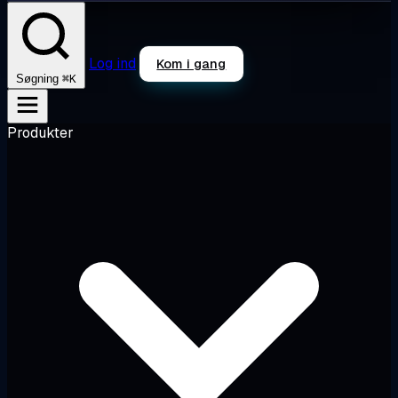
Log ind
Kom i gang
⌘K
Søgning
Produkter