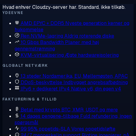
Hvad enhver Cloudzy-server har. Standard, ikke tilkøb.
YDEEVNE
AMD EPYC + DDR5
Nyeste generation kerner og
hukommelse
Ren NVMe-lagring
Aldrig roterende diske
10 Gbps Bandwidth
Planer med høj
gennemstrømning
KVM-virtualisering
Ægte hardwareisolering
GLOBALT NETVÆRK
13 steder
Nordamerika, EU, Mellemøsten, APAC
DDoS-beskyttelse
Indbygget angrebsafbødning
IPv6 + dedikeret IPv4
Native v6, din egen v4
FAKTURERING & TILLID
Betal med krypto
BTC, XMR, USDT og mere
14 dages pengene-tilbage
Fuld refundering, ingen
spørgsmål
99,95% oppetids-SLA
Vores oppetidsløfte
24/7 menneskelig support
Rigtige ingeniører, på