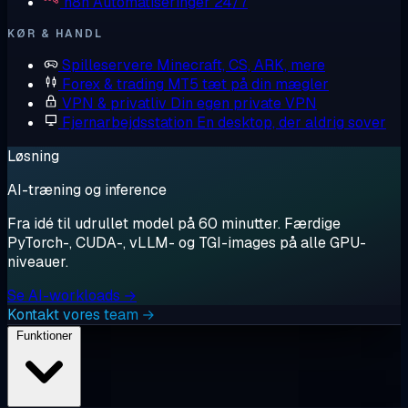
n8n
Automatiseringer 24/7
KØR & HANDL
Spilleservere
Minecraft, CS, ARK, mere
Forex & trading
MT5 tæt på din mægler
VPN & privatliv
Din egen private VPN
Fjernarbejdsstation
En desktop, der aldrig sover
Løsning
AI-træning og inference
Fra idé til udrullet model på 60 minutter. Færdige
PyTorch-, CUDA-, vLLM- og TGI-images på alle GPU-
niveauer.
Se AI-workloads →
Kontakt vores team →
Funktioner