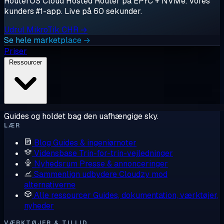
RouterOS Cloud Hosted Router på EPYC + NVMe. Vores
kunders #1-app. Live på 60 sekunder.
Udrul MikroTik CHR →
Se hele marketplace →
Priser
Ressourcer
Guides og holdet bag den uafhængige sky.
LÆR
Blog
Guides & ingeniørnoter
Vidensbase
Trin-for-trin-vejledninger
Nyhedsrum
Presse & annonceringer
Sammenlign udbydere
Cloudzy mod
alternativerne
Alle ressourcer
Guides, dokumentation, værktøjer,
nyheder
VÆRKTØJER & TILLID