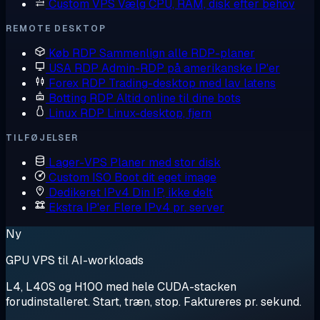
Custom VPS
Vælg CPU, RAM, disk efter behov
REMOTE DESKTOP
Køb RDP
Sammenlign alle RDP-planer
USA RDP
Admin-RDP på amerikanske IP'er
Forex RDP
Trading-desktop med lav latens
Botting RDP
Altid online til dine bots
Linux RDP
Linux-desktop, fjern
TILFØJELSER
Lager-VPS
Planer med stor disk
Custom ISO
Boot dit eget image
Dedikeret IPv4
Din IP, ikke delt
Ekstra IP'er
Flere IPv4 pr. server
Ny
GPU VPS til AI-workloads
L4, L40S og H100 med hele CUDA-stacken
forudinstalleret. Start, træn, stop. Faktureres pr. sekund.