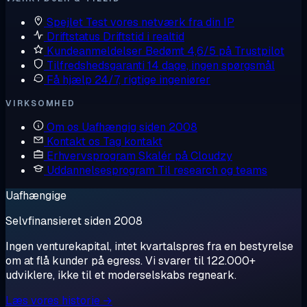
Spejlet
Test vores netværk fra din IP
Driftstatus
Driftstid i realtid
Kundeanmeldelser
Bedømt 4,6/5 på Trustpilot
Tilfredshedsgaranti
14 dage, ingen spørgsmål
Få hjælp
24/7, rigtige ingeniører
VIRKSOMHED
Om os
Uafhængig siden 2008
Kontakt os
Tag kontakt
Erhvervsprogram
Skalér på Cloudzy
Uddannelsesprogram
Til research og teams
Uafhængige
Selvfinansieret siden 2008
Ingen venturekapital, intet kvartalspres fra en bestyrelse
om at flå kunder på egress. Vi svarer til 122.000+
udviklere, ikke til et moderselskabs regneark.
Læs vores historie →