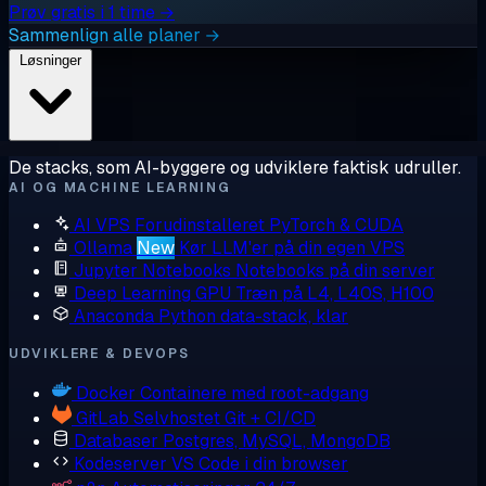
Prøv gratis i 1 time →
Sammenlign alle planer →
Løsninger
De stacks, som AI-byggere og udviklere faktisk udruller.
AI OG MACHINE LEARNING
AI VPS
Forudinstalleret PyTorch & CUDA
Ollama
New
Kør LLM'er på din egen VPS
Jupyter Notebooks
Notebooks på din server
Deep Learning GPU
Træn på L4, L40S, H100
Anaconda
Python data-stack, klar
UDVIKLERE & DEVOPS
Docker
Containere med root-adgang
GitLab
Selvhostet Git + CI/CD
Databaser
Postgres, MySQL, MongoDB
Kodeserver
VS Code i din browser