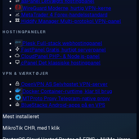
aaPanel
Letvægts hostingpanel
WireGuard
Moderne, hurtig VPN-kerne
MetaTrader 4
Forex-handelsstandard
Hiddify Manager
Multi-protokol VPN-panel
HOSTINGPANELER
Plesk
Full-stack webhostingpanel
FastPanel
Gratis, hurtigt serverpanel
CloudPanel
PHP- & Node.js-panel
cPanel
Det klassiske hostingpanel
VPN & VÆRKTØJER
OpenVPN AS
Selvhostet VPN-server
Docker
Container-runtime, klar til brug
MTProto Proxy
Telegram-native proxy
BlueStacks
Android-apps på en VPS
Mest installeret
MikroTik CHR, med 1 klik