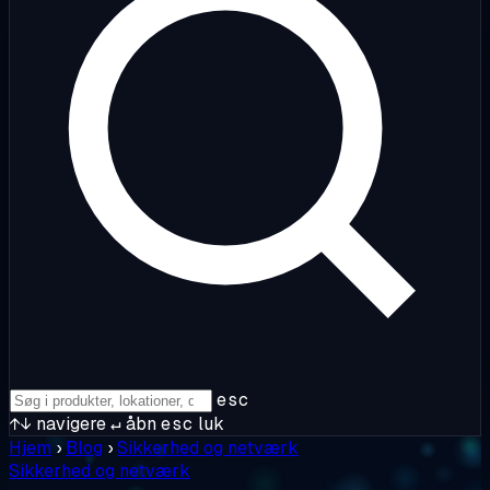
esc
↑↓
navigere
↵
åbn
esc
luk
Hjem
›
Blog
›
Sikkerhed og netværk
Sikkerhed og netværk