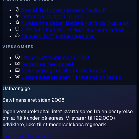
Spejlet
Test vores netværk fra din IP
Driftstatus
Driftstid i realtid
Kundeanmeldelser
Bedømt 4,6/5 på Trustpilot
Tilfredshedsgaranti
14 dage, ingen spørgsmål
Få hjælp
24/7, rigtige ingeniører
VIRKSOMHED
Om os
Uafhængig siden 2008
Kontakt os
Tag kontakt
Erhvervsprogram
Skalér på Cloudzy
Uddannelsesprogram
Til research og teams
Uafhængige
Selvfinansieret siden 2008
Ingen venturekapital, intet kvartalspres fra en bestyrelse
om at flå kunder på egress. Vi svarer til 122.000+
udviklere, ikke til et moderselskabs regneark.
Læs vores historie →