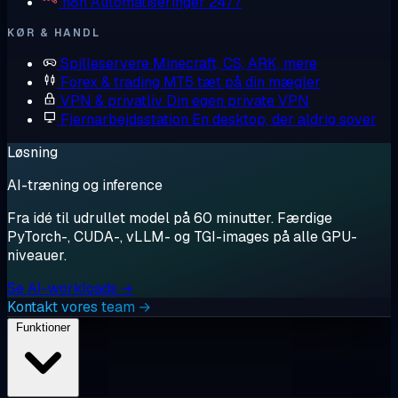
n8n
Automatiseringer 24/7
KØR & HANDL
Spilleservere
Minecraft, CS, ARK, mere
Forex & trading
MT5 tæt på din mægler
VPN & privatliv
Din egen private VPN
Fjernarbejdsstation
En desktop, der aldrig sover
Løsning
AI-træning og inference
Fra idé til udrullet model på 60 minutter. Færdige
PyTorch-, CUDA-, vLLM- og TGI-images på alle GPU-
niveauer.
Se AI-workloads →
Kontakt vores team →
Funktioner