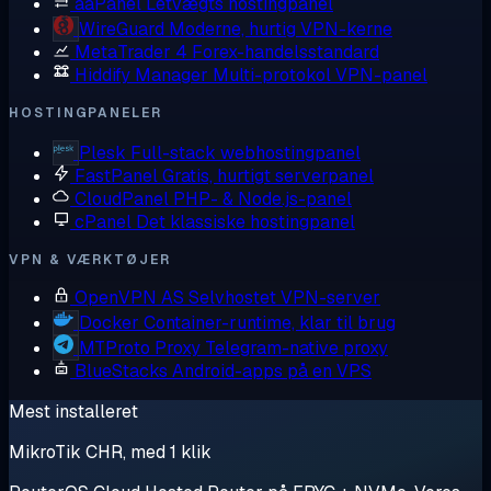
aaPanel
Letvægts hostingpanel
WireGuard
Moderne, hurtig VPN-kerne
MetaTrader 4
Forex-handelsstandard
Hiddify Manager
Multi-protokol VPN-panel
HOSTINGPANELER
Plesk
Full-stack webhostingpanel
FastPanel
Gratis, hurtigt serverpanel
CloudPanel
PHP- & Node.js-panel
cPanel
Det klassiske hostingpanel
VPN & VÆRKTØJER
OpenVPN AS
Selvhostet VPN-server
Docker
Container-runtime, klar til brug
MTProto Proxy
Telegram-native proxy
BlueStacks
Android-apps på en VPS
Mest installeret
MikroTik CHR, med 1 klik