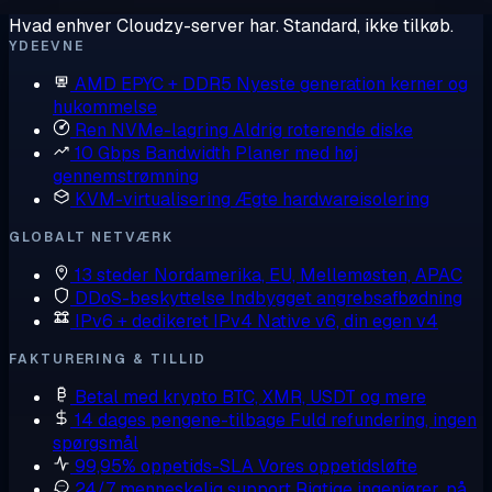
Hvad enhver Cloudzy-server har. Standard, ikke tilkøb.
YDEEVNE
AMD EPYC + DDR5
Nyeste generation kerner og
hukommelse
Ren NVMe-lagring
Aldrig roterende diske
10 Gbps Bandwidth
Planer med høj
gennemstrømning
KVM-virtualisering
Ægte hardwareisolering
GLOBALT NETVÆRK
13 steder
Nordamerika, EU, Mellemøsten, APAC
DDoS-beskyttelse
Indbygget angrebsafbødning
IPv6 + dedikeret IPv4
Native v6, din egen v4
FAKTURERING & TILLID
Betal med krypto
BTC, XMR, USDT og mere
14 dages pengene-tilbage
Fuld refundering, ingen
spørgsmål
99,95% oppetids-SLA
Vores oppetidsløfte
24/7 menneskelig support
Rigtige ingeniører, på