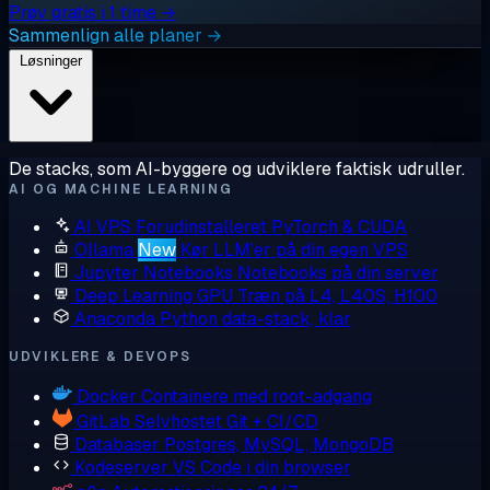
Prøv gratis i 1 time →
Sammenlign alle planer →
Løsninger
De stacks, som AI-byggere og udviklere faktisk udruller.
AI OG MACHINE LEARNING
AI VPS
Forudinstalleret PyTorch & CUDA
Ollama
New
Kør LLM'er på din egen VPS
Jupyter Notebooks
Notebooks på din server
Deep Learning GPU
Træn på L4, L40S, H100
Anaconda
Python data-stack, klar
UDVIKLERE & DEVOPS
Docker
Containere med root-adgang
GitLab
Selvhostet Git + CI/CD
Databaser
Postgres, MySQL, MongoDB
Kodeserver
VS Code i din browser