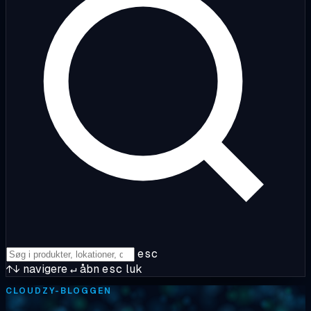
esc
↑↓
navigere
↵
åbn
esc
luk
CLOUDZY-BLOGGEN