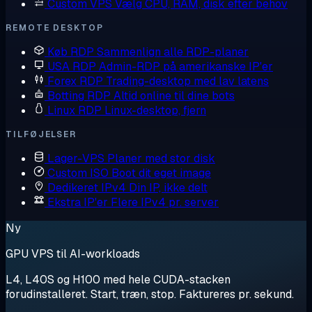
Custom VPS
Vælg CPU, RAM, disk efter behov
REMOTE DESKTOP
Køb RDP
Sammenlign alle RDP-planer
USA RDP
Admin-RDP på amerikanske IP'er
Forex RDP
Trading-desktop med lav latens
Botting RDP
Altid online til dine bots
Linux RDP
Linux-desktop, fjern
TILFØJELSER
Lager-VPS
Planer med stor disk
Custom ISO
Boot dit eget image
Dedikeret IPv4
Din IP, ikke delt
Ekstra IP'er
Flere IPv4 pr. server
Ny
GPU VPS til AI-workloads
L4, L40S og H100 med hele CUDA-stacken
forudinstalleret. Start, træn, stop. Faktureres pr. sekund.