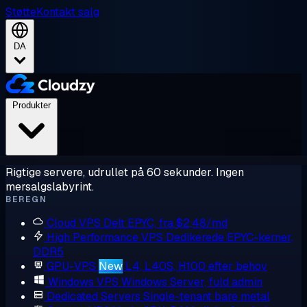
Støtte
Kontakt salg
DA
Produkter
Rigtige servere, udrullet på 60 sekunder. Ingen
mersalgslabyrint.
BEREGN
Cloud VPS
Delt EPYC, fra $2,48/md
High Performance VPS
Dedikerede EPYC-kerner,
DDR5
GPU-VPS
New
L4, L40S, H100 efter behov
Windows VPS
Windows Server, fuld admin
Dedicated Servers
Single-tenant bare metal