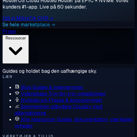
RouterOS Cloud Hosted Router på EPYC + NVMe. Vores
kunders #1-app. Live på 60 sekunder.
Udrul MikroTik CHR →
Se hele marketplace →
Priser
Ressourcer
Guides og holdet bag den uafhængige sky.
LÆR
Blog
Guides & ingeniørnoter
Vidensbase
Trin-for-trin-vejledninger
Nyhedsrum
Presse & annonceringer
Sammenlign udbydere
Cloudzy mod
alternativerne
Alle ressourcer
Guides, dokumentation, værktøjer,
nyheder
VÆRKTØJER & TILLID