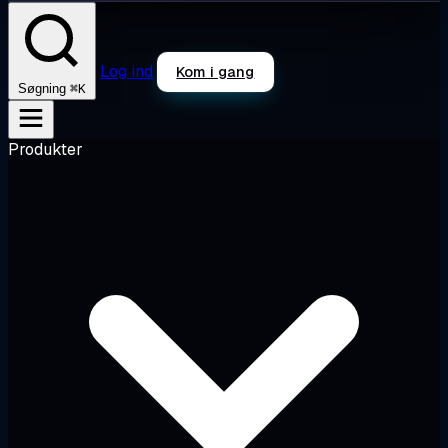
Log ind
Kom i gang
⌘K
Søgning
Produkter