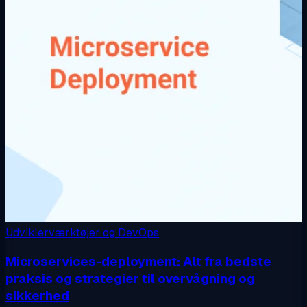
Udviklerværktøjer og DevOps
Microservices-deployment: Alt fra bedste
praksis og strategier til overvågning og
sikkerhed