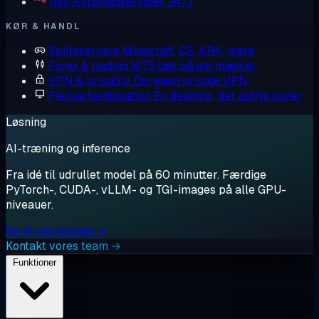
n8n
Automatiseringer 24/7
KØR & HANDL
Spilleservere
Minecraft, CS, ARK, mere
Forex & trading
MT5 tæt på din mægler
VPN & privatliv
Din egen private VPN
Fjernarbejdsstation
En desktop, der aldrig sover
Løsning
AI-træning og inference
Fra idé til udrullet model på 60 minutter. Færdige
PyTorch-, CUDA-, vLLM- og TGI-images på alle GPU-
niveauer.
Se AI-workloads →
Kontakt vores team →
Funktioner