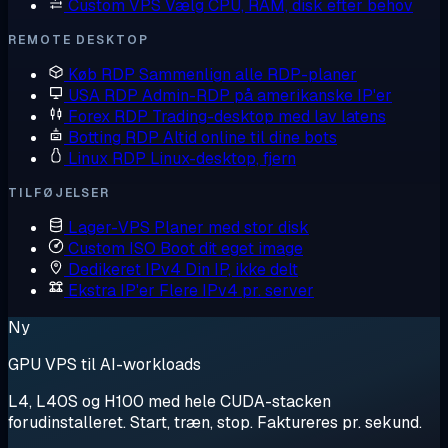
Custom VPS
Vælg CPU, RAM, disk efter behov
REMOTE DESKTOP
Køb RDP
Sammenlign alle RDP-planer
USA RDP
Admin-RDP på amerikanske IP'er
Forex RDP
Trading-desktop med lav latens
Botting RDP
Altid online til dine bots
Linux RDP
Linux-desktop, fjern
TILFØJELSER
Lager-VPS
Planer med stor disk
Custom ISO
Boot dit eget image
Dedikeret IPv4
Din IP, ikke delt
Ekstra IP'er
Flere IPv4 pr. server
Ny
GPU VPS til AI-workloads
L4, L40S og H100 med hele CUDA-stacken
forudinstalleret. Start, træn, stop. Faktureres pr. sekund.