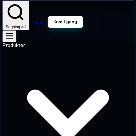
Log ind
Kom i gang
⌘K
Søgning
Produkter