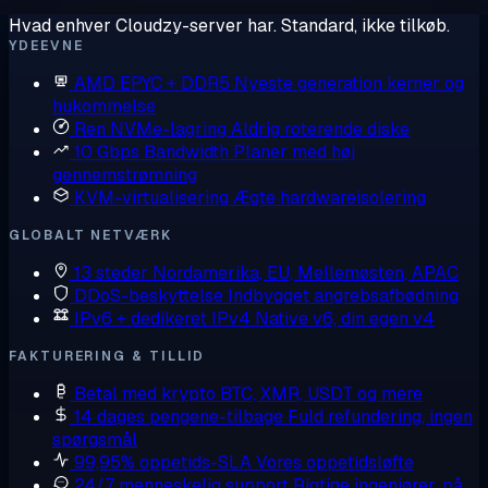
Hvad enhver Cloudzy-server har. Standard, ikke tilkøb.
YDEEVNE
AMD EPYC + DDR5
Nyeste generation kerner og
hukommelse
Ren NVMe-lagring
Aldrig roterende diske
10 Gbps Bandwidth
Planer med høj
gennemstrømning
KVM-virtualisering
Ægte hardwareisolering
GLOBALT NETVÆRK
13 steder
Nordamerika, EU, Mellemøsten, APAC
DDoS-beskyttelse
Indbygget angrebsafbødning
IPv6 + dedikeret IPv4
Native v6, din egen v4
FAKTURERING & TILLID
Betal med krypto
BTC, XMR, USDT og mere
14 dages pengene-tilbage
Fuld refundering, ingen
spørgsmål
99,95% oppetids-SLA
Vores oppetidsløfte
24/7 menneskelig support
Rigtige ingeniører, på