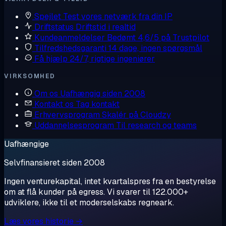
Spejlet
Test vores netværk fra din IP
Driftstatus
Driftstid i realtid
Kundeanmeldelser
Bedømt 4,6/5 på Trustpilot
Tilfredshedsgaranti
14 dage, ingen spørgsmål
Få hjælp
24/7, rigtige ingeniører
VIRKSOMHED
Om os
Uafhængig siden 2008
Kontakt os
Tag kontakt
Erhvervsprogram
Skalér på Cloudzy
Uddannelsesprogram
Til research og teams
Uafhængige
Selvfinansieret siden 2008
Ingen venturekapital, intet kvartalspres fra en bestyrelse
om at flå kunder på egress. Vi svarer til 122.000+
udviklere, ikke til et moderselskabs regneark.
Læs vores historie →