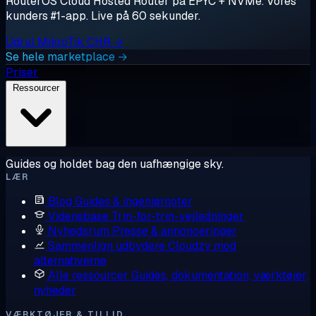
RouterOS Cloud Hosted Router på EPYC + NVMe. Vores
kunders #1-app. Live på 60 sekunder.
Udrul MikroTik CHR →
Se hele marketplace →
Priser
Ressourcer
Guides og holdet bag den uafhængige sky.
LÆR
Blog
Guides & ingeniørnoter
Vidensbase
Trin-for-trin-vejledninger
Nyhedsrum
Presse & annonceringer
Sammenlign udbydere
Cloudzy mod
alternativerne
Alle ressourcer
Guides, dokumentation, værktøjer,
nyheder
VÆRKTØJER & TILLID