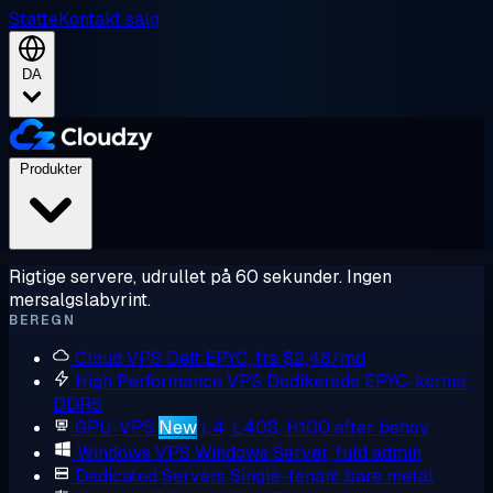
Støtte
Kontakt salg
DA
Produkter
Rigtige servere, udrullet på 60 sekunder. Ingen
mersalgslabyrint.
BEREGN
Cloud VPS
Delt EPYC, fra $2,48/md
High Performance VPS
Dedikerede EPYC-kerner,
DDR5
GPU-VPS
New
L4, L40S, H100 efter behov
Windows VPS
Windows Server, fuld admin
Dedicated Servers
Single-tenant bare metal