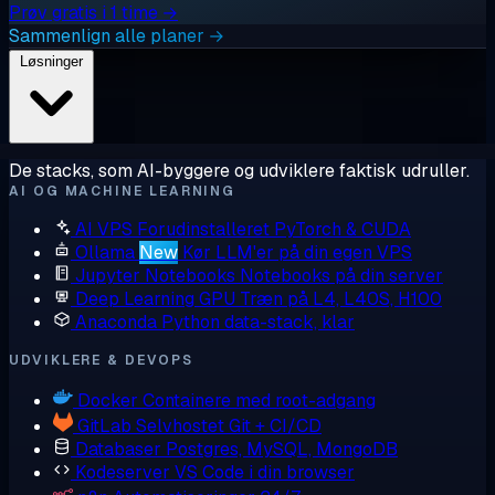
Prøv gratis i 1 time →
Sammenlign alle planer →
Løsninger
De stacks, som AI-byggere og udviklere faktisk udruller.
AI OG MACHINE LEARNING
AI VPS
Forudinstalleret PyTorch & CUDA
Ollama
New
Kør LLM'er på din egen VPS
Jupyter Notebooks
Notebooks på din server
Deep Learning GPU
Træn på L4, L40S, H100
Anaconda
Python data-stack, klar
UDVIKLERE & DEVOPS
Docker
Containere med root-adgang
GitLab
Selvhostet Git + CI/CD
Databaser
Postgres, MySQL, MongoDB
Kodeserver
VS Code i din browser