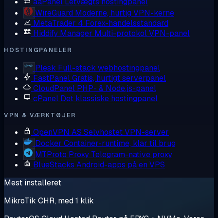
aaPanel
Letvægts hostingpanel
WireGuard
Moderne, hurtig VPN-kerne
MetaTrader 4
Forex-handelsstandard
Hiddify Manager
Multi-protokol VPN-panel
HOSTINGPANELER
Plesk
Full-stack webhostingpanel
FastPanel
Gratis, hurtigt serverpanel
CloudPanel
PHP- & Node.js-panel
cPanel
Det klassiske hostingpanel
VPN & VÆRKTØJER
OpenVPN AS
Selvhostet VPN-server
Docker
Container-runtime, klar til brug
MTProto Proxy
Telegram-native proxy
BlueStacks
Android-apps på en VPS
Mest installeret
MikroTik CHR, med 1 klik