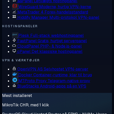
aaPanel
Letvægts hostingpanel
WireGuard
Moderne, hurtig VPN-kerne
MetaTrader 4
Forex-handelsstandard
Hiddify Manager
Multi-protokol VPN-panel
HOSTINGPANELER
Plesk
Full-stack webhostingpanel
FastPanel
Gratis, hurtigt serverpanel
CloudPanel
PHP- & Node.js-panel
cPanel
Det klassiske hostingpanel
VPN & VÆRKTØJER
OpenVPN AS
Selvhostet VPN-server
Docker
Container-runtime, klar til brug
MTProto Proxy
Telegram-native proxy
BlueStacks
Android-apps på en VPS
Mest installeret
MikroTik CHR, med 1 klik