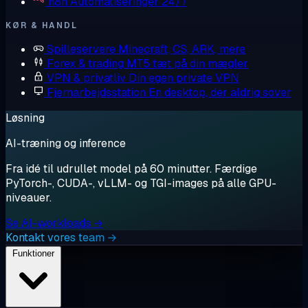
n8n
Automatiseringer 24/7
KØR & HANDL
Spilleservere
Minecraft, CS, ARK, mere
Forex & trading
MT5 tæt på din mægler
VPN & privatliv
Din egen private VPN
Fjernarbejdsstation
En desktop, der aldrig sover
Løsning
AI-træning og inference
Fra idé til udrullet model på 60 minutter. Færdige
PyTorch-, CUDA-, vLLM- og TGI-images på alle GPU-
niveauer.
Se AI-workloads →
Kontakt vores team →
Funktioner