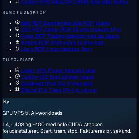
Custom VPS
Vælg CPU, RAM, disk efter behov
REMOTE DESKTOP
Køb RDP
Sammenlign alle RDP-planer
USA RDP
Admin-RDP på amerikanske IP'er
Forex RDP
Trading-desktop med lav latens
Botting RDP
Altid online til dine bots
Linux RDP
Linux-desktop, fjern
TILFØJELSER
Lager-VPS
Planer med stor disk
Custom ISO
Boot dit eget image
Dedikeret IPv4
Din IP, ikke delt
Ekstra IP'er
Flere IPv4 pr. server
Ny
GPU VPS til AI-workloads
L4, L40S og H100 med hele CUDA-stacken
forudinstalleret. Start, træn, stop. Faktureres pr. sekund.