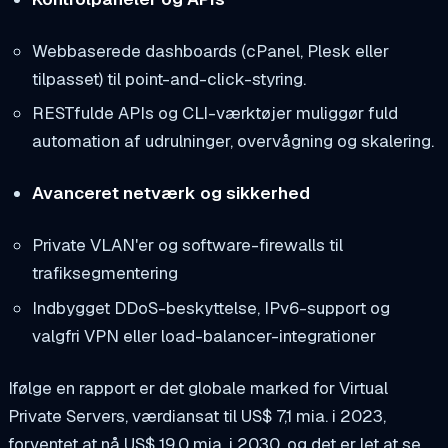
Webbaserede dashboards (cPanel, Plesk eller
tilpasset) til point-and-click-styring.
RESTfulde APIs og CLI-værktøjer muliggør fuld
automation af udrulninger, overvågning og skalering.
Avanceret netværk og sikkerhed
Private VLAN'er og software-firewalls til
trafiksegmentering
Indbygget DDoS-beskyttelse, IPv6-support og
valgfri VPN eller load-balancer-integrationer
Ifølge en rapport er det globale marked for Virtual
Private Servers, værdiansat til US$ 7,1 mia. i 2023,
forventet at nå US$ 19,0 mia. i 2030, og det er let at se