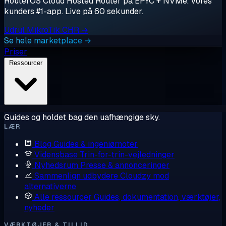
RouterOS Cloud Hosted Router på EPYC + NVMe. Vores
kunders #1-app. Live på 60 sekunder.
Udrul MikroTik CHR →
Se hele marketplace →
Priser
Ressourcer
Guides og holdet bag den uafhængige sky.
LÆR
Blog
Guides & ingeniørnoter
Vidensbase
Trin-for-trin-vejledninger
Nyhedsrum
Presse & annonceringer
Sammenlign udbydere
Cloudzy mod
alternativerne
Alle ressourcer
Guides, dokumentation, værktøjer,
nyheder
VÆRKTØJER & TILLID