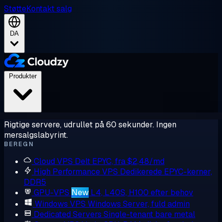
Støtte
Kontakt salg
DA
Produkter
Rigtige servere, udrullet på 60 sekunder. Ingen
mersalgslabyrint.
BEREGN
Cloud VPS
Delt EPYC, fra $2,48/md
High Performance VPS
Dedikerede EPYC-kerner,
DDR5
GPU-VPS
New
L4, L40S, H100 efter behov
Windows VPS
Windows Server, fuld admin
Dedicated Servers
Single-tenant bare metal