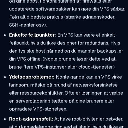
og dine apps. Forkonfigurering af firewalls eller
updaterede softwarepakker kan gøre din VPS sårbar.
Følg altid bedste praksis (stærke adgangskoder,
SSH-nøgler osv.).
Enkelte fejlpunkter:
En VPS kan være et enkelt
fejlpunkt, hvis du ikke designer for redundans. Hvis
den fysiske host går ned og du mangler backups, er
din VPS offline. (Nogle brugere løser dette ved at
bruge flere VPS-instanser eller cloud-tjenester.)
Ydelsesproblemer:
Nogle gange kan en VPS virke
langsom, måske på grund af netværksforsinkelse
eller ressourcekonflikter. Ofte er løsningen at vælge
en serverplacering tættere på dine brugere eller
opgradere VPS-størrelsen.
Root-adgangsfejl:
At have root-privilegier betyder,
at du kan ødelægge ting ved et uheld, hvis du ikke er