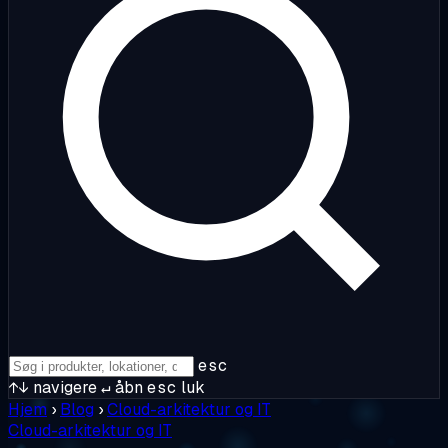
esc
↑↓
navigere
↵
åbn
esc
luk
Hjem
›
Blog
›
Cloud-arkitektur og IT
Cloud-arkitektur og IT