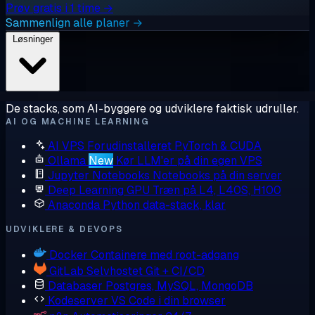
Prøv gratis i 1 time →
Sammenlign alle planer →
Løsninger
De stacks, som AI-byggere og udviklere faktisk udruller.
AI OG MACHINE LEARNING
AI VPS
Forudinstalleret PyTorch & CUDA
Ollama
New
Kør LLM'er på din egen VPS
Jupyter Notebooks
Notebooks på din server
Deep Learning GPU
Træn på L4, L40S, H100
Anaconda
Python data-stack, klar
UDVIKLERE & DEVOPS
Docker
Containere med root-adgang
GitLab
Selvhostet Git + CI/CD
Databaser
Postgres, MySQL, MongoDB
Kodeserver
VS Code i din browser