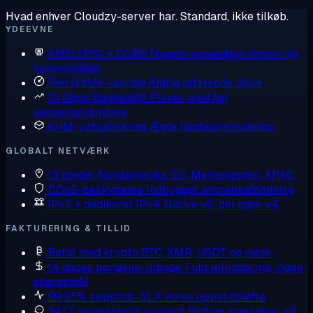
Hvad enhver Cloudzy-server har. Standard, ikke tilkøb.
YDEEVNE
AMD EPYC + DDR5
Nyeste generation kerner og
hukommelse
Ren NVMe-lagring
Aldrig roterende diske
10 Gbps Bandwidth
Planer med høj
gennemstrømning
KVM-virtualisering
Ægte hardwareisolering
GLOBALT NETVÆRK
13 steder
Nordamerika, EU, Mellemøsten, APAC
DDoS-beskyttelse
Indbygget angrebsafbødning
IPv6 + dedikeret IPv4
Native v6, din egen v4
FAKTURERING & TILLID
Betal med krypto
BTC, XMR, USDT og mere
14 dages pengene-tilbage
Fuld refundering, ingen
spørgsmål
99,95% oppetids-SLA
Vores oppetidsløfte
24/7 menneskelig support
Rigtige ingeniører, på