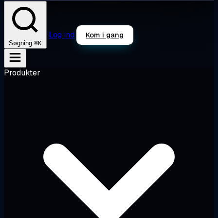
Log ind
Kom i gang
⌘K
Søgning
Produkter