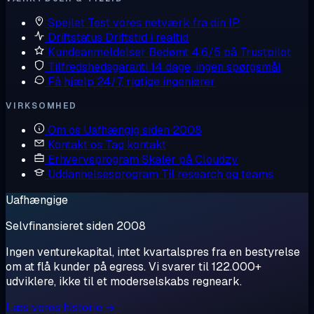
Spejlet
Test vores netværk fra din IP
Driftstatus
Driftstid i realtid
Kundeanmeldelser
Bedømt 4,6/5 på Trustpilot
Tilfredshedsgaranti
14 dage, ingen spørgsmål
Få hjælp
24/7, rigtige ingeniører
VIRKSOMHED
Om os
Uafhængig siden 2008
Kontakt os
Tag kontakt
Erhvervsprogram
Skalér på Cloudzy
Uddannelsesprogram
Til research og teams
Uafhængige
Selvfinansieret siden 2008
Ingen venturekapital, intet kvartalspres fra en bestyrelse
om at flå kunder på egress. Vi svarer til 122.000+
udviklere, ikke til et moderselskabs regneark.
Læs vores historie →