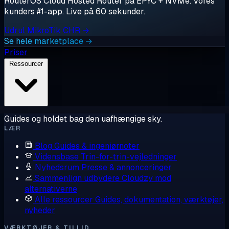
RouterOS Cloud Hosted Router på EPYC + NVMe. Vores
kunders #1-app. Live på 60 sekunder.
Udrul MikroTik CHR →
Se hele marketplace →
Priser
Ressourcer
Guides og holdet bag den uafhængige sky.
LÆR
Blog
Guides & ingeniørnoter
Vidensbase
Trin-for-trin-vejledninger
Nyhedsrum
Presse & annonceringer
Sammenlign udbydere
Cloudzy mod
alternativerne
Alle ressourcer
Guides, dokumentation, værktøjer,
nyheder
VÆRKTØJER & TILLID