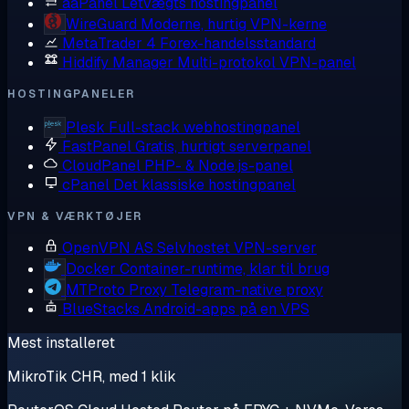
aaPanel
Letvægts hostingpanel
WireGuard
Moderne, hurtig VPN-kerne
MetaTrader 4
Forex-handelsstandard
Hiddify Manager
Multi-protokol VPN-panel
HOSTINGPANELER
Plesk
Full-stack webhostingpanel
FastPanel
Gratis, hurtigt serverpanel
CloudPanel
PHP- & Node.js-panel
cPanel
Det klassiske hostingpanel
VPN & VÆRKTØJER
OpenVPN AS
Selvhostet VPN-server
Docker
Container-runtime, klar til brug
MTProto Proxy
Telegram-native proxy
BlueStacks
Android-apps på en VPS
Mest installeret
MikroTik CHR, med 1 klik