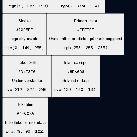
rgb(2, 132, 199)
rgb(0, 224, 164)
Skyblå
Primær tekst
#0095FF
#FFFFFF
Logo sky-mærke
Overskrifter, brødtekst på mørk baggrund
rgb(0, 149, 255)
rgb(255, 255, 255)
Tekst Soft
Tekst dæmpet
#D4E3F0
#8BA0B8
Underoverskrifter
Sekundær kopi
rgb(212, 227, 240)
rgb(139, 160, 184)
Tekstdim
#4F627A
Billedtekster, metadata
rgb(79, 98, 122)