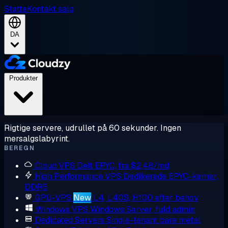
Støtte
Kontakt salg
DA
Produkter
Rigtige servere, udrullet på 60 sekunder. Ingen
mersalgslabyrint.
BEREGN
Cloud VPS
Delt EPYC, fra $2,48/md
High Performance VPS
Dedikerede EPYC-kerner,
DDR5
GPU-VPS
New
L4, L40S, H100 efter behov
Windows VPS
Windows Server, fuld admin
Dedicated Servers
Single-tenant bare metal