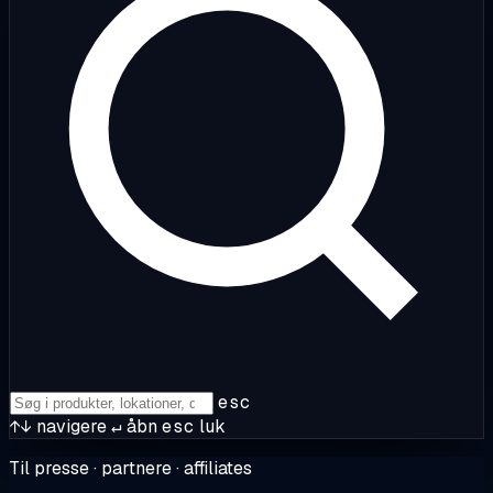
esc
↑↓
navigere
↵
åbn
esc
luk
Til presse · partnere · affiliates