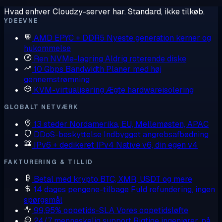
Hvad enhver Cloudzy-server har. Standard, ikke tilkøb.
YDEEVNE
AMD EPYC + DDR5
Nyeste generation kerner og
hukommelse
Ren NVMe-lagring
Aldrig roterende diske
10 Gbps Bandwidth
Planer med høj
gennemstrømning
KVM-virtualisering
Ægte hardwareisolering
GLOBALT NETVÆRK
13 steder
Nordamerika, EU, Mellemøsten, APAC
DDoS-beskyttelse
Indbygget angrebsafbødning
IPv6 + dedikeret IPv4
Native v6, din egen v4
FAKTURERING & TILLID
Betal med krypto
BTC, XMR, USDT og mere
14 dages pengene-tilbage
Fuld refundering, ingen
spørgsmål
99,95% oppetids-SLA
Vores oppetidsløfte
24/7 menneskelig support
Rigtige ingeniører, på