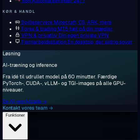
n8n
Automatiseringer 24/7
KØR & HANDL
Spilleservere
Minecraft, CS, ARK, mere
Forex & trading
MT5 tæt på din mægler
VPN & privatliv
Din egen private VPN
Fjernarbejdsstation
En desktop, der aldrig sover
Løsning
AI-træning og inference
Fra idé til udrullet model på 60 minutter. Færdige
PyTorch-, CUDA-, vLLM- og TGI-images på alle GPU-
niveauer.
Se AI-workloads →
Kontakt vores team →
Funktioner