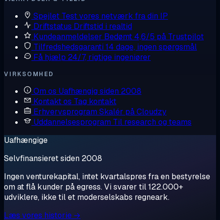
Spejlet
Test vores netværk fra din IP
Driftstatus
Driftstid i realtid
Kundeanmeldelser
Bedømt 4,6/5 på Trustpilot
Tilfredshedsgaranti
14 dage, ingen spørgsmål
Få hjælp
24/7, rigtige ingeniører
VIRKSOMHED
Om os
Uafhængig siden 2008
Kontakt os
Tag kontakt
Erhvervsprogram
Skalér på Cloudzy
Uddannelsesprogram
Til research og teams
Uafhængige
Selvfinansieret siden 2008
Ingen venturekapital, intet kvartalspres fra en bestyrelse
om at flå kunder på egress. Vi svarer til 122.000+
udviklere, ikke til et moderselskabs regneark.
Læs vores historie →