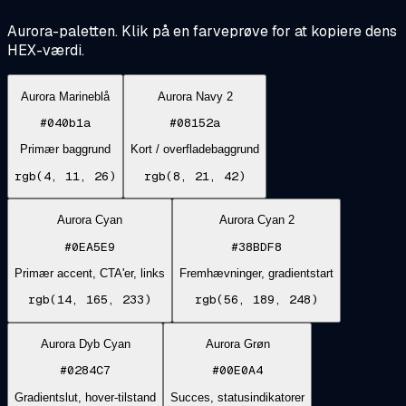
Aurora-paletten. Klik på en farveprøve for at kopiere dens
HEX-værdi.
Aurora Marineblå
Aurora Navy 2
#040b1a
#08152a
Primær baggrund
Kort / overfladebaggrund
rgb(4, 11, 26)
rgb(8, 21, 42)
Aurora Cyan
Aurora Cyan 2
#0EA5E9
#38BDF8
Primær accent, CTA'er, links
Fremhævninger, gradientstart
rgb(14, 165, 233)
rgb(56, 189, 248)
Aurora Dyb Cyan
Aurora Grøn
#0284C7
#00E0A4
Gradientslut, hover-tilstand
Succes, statusindikatorer