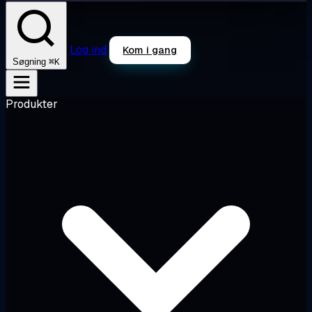
Log ind
Kom i gang
⌘K
Søgning
Produkter