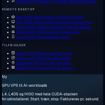
Custom VPS
Vælg CPU, RAM, disk efter behov
REMOTE DESKTOP
Køb RDP
Sammenlign alle RDP-planer
USA RDP
Admin-RDP på amerikanske IP'er
Forex RDP
Trading-desktop med lav latens
Botting RDP
Altid online til dine bots
Linux RDP
Linux-desktop, fjern
TILFØJELSER
Lager-VPS
Planer med stor disk
Custom ISO
Boot dit eget image
Dedikeret IPv4
Din IP, ikke delt
Ekstra IP'er
Flere IPv4 pr. server
Ny
GPU VPS til AI-workloads
L4, L40S og H100 med hele CUDA-stacken
forudinstalleret. Start, træn, stop. Faktureres pr. sekund.