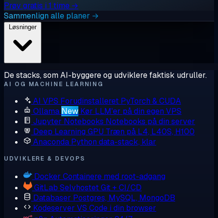
Prøv gratis i 1 time →
Sammenlign alle planer →
Løsninger
De stacks, som AI-byggere og udviklere faktisk udruller.
AI OG MACHINE LEARNING
AI VPS
Forudinstalleret PyTorch & CUDA
Ollama
New
Kør LLM'er på din egen VPS
Jupyter Notebooks
Notebooks på din server
Deep Learning GPU
Træn på L4, L40S, H100
Anaconda
Python data-stack, klar
UDVIKLERE & DEVOPS
Docker
Containere med root-adgang
GitLab
Selvhostet Git + CI/CD
Databaser
Postgres, MySQL, MongoDB
Kodeserver
VS Code i din browser