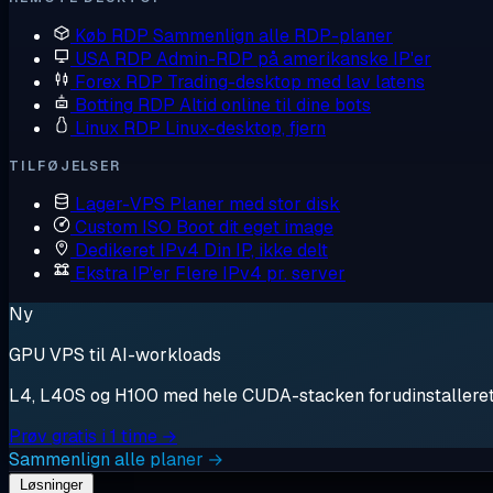
Køb RDP
Sammenlign alle RDP-planer
USA RDP
Admin-RDP på amerikanske IP'er
Forex RDP
Trading-desktop med lav latens
Botting RDP
Altid online til dine bots
Linux RDP
Linux-desktop, fjern
TILFØJELSER
Lager-VPS
Planer med stor disk
Custom ISO
Boot dit eget image
Dedikeret IPv4
Din IP, ikke delt
Ekstra IP'er
Flere IPv4 pr. server
Ny
GPU VPS til AI-workloads
L4, L40S og H100 med hele CUDA-stacken forudinstalleret. S
Prøv gratis i 1 time →
Sammenlign alle planer →
Løsninger