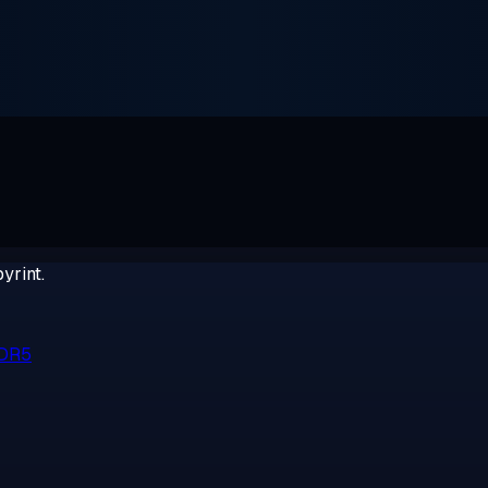
yrint.
DDR5