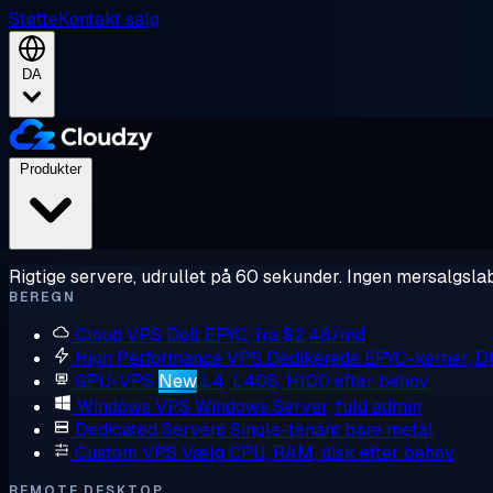
Støtte
Kontakt salg
DA
Produkter
Rigtige servere, udrullet på 60 sekunder. Ingen mersalgslab
BEREGN
Cloud VPS
Delt EPYC, fra $2,48/md
High Performance VPS
Dedikerede EPYC-kerner, 
GPU-VPS
New
L4, L40S, H100 efter behov
Windows VPS
Windows Server, fuld admin
Dedicated Servers
Single-tenant bare metal
Custom VPS
Vælg CPU, RAM, disk efter behov
REMOTE DESKTOP