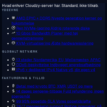
Hvad enhver Cloudzy-server har. Standard, ikke tilkøb.
YDEEVNE
AMD EPYC + DDR5
Nyeste generation kerner og
hukommelse
Ren NVMe-lagring
Aldrig roterende diske
10 Gbps Bandwidth
Planer med høj
gennemstrømning
KVM-virtualisering
Ægte hardwareisolering
GLOBALT NETVÆRK
13 steder
Nordamerika, EU, Mellemøsten, APAC
DDoS-beskyttelse
Indbygget angrebsafbødning
IPv6 + dedikeret IPv4
Native v6, din egen v4
FAKTURERING & TILLID
Betal med krypto
BTC, XMR, USDT og mere
14 dages pengene-tilbage
Fuld refundering, ingen
spørgsmål
99,95% oppetids-SLA
Vores oppetidsløfte
24/7 menneskelig support
Rigtige ingeniører, på