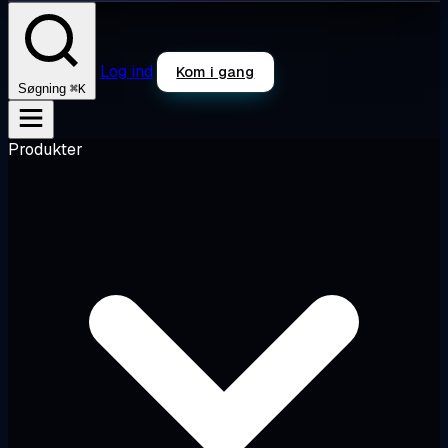
Log ind
Kom i gang
⌘K
Søgning
Produkter