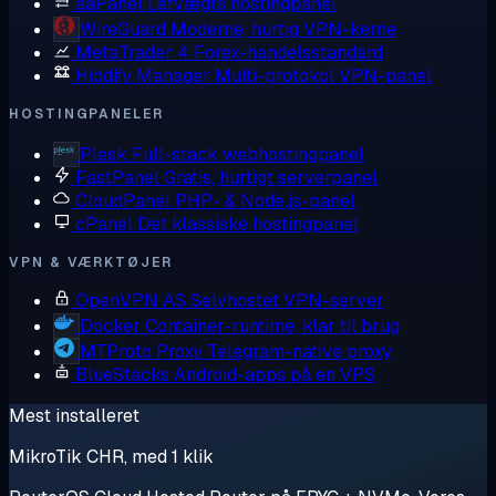
aaPanel
Letvægts hostingpanel
WireGuard
Moderne, hurtig VPN-kerne
MetaTrader 4
Forex-handelsstandard
Hiddify Manager
Multi-protokol VPN-panel
HOSTINGPANELER
Plesk
Full-stack webhostingpanel
FastPanel
Gratis, hurtigt serverpanel
CloudPanel
PHP- & Node.js-panel
cPanel
Det klassiske hostingpanel
VPN & VÆRKTØJER
OpenVPN AS
Selvhostet VPN-server
Docker
Container-runtime, klar til brug
MTProto Proxy
Telegram-native proxy
BlueStacks
Android-apps på en VPS
Mest installeret
MikroTik CHR, med 1 klik