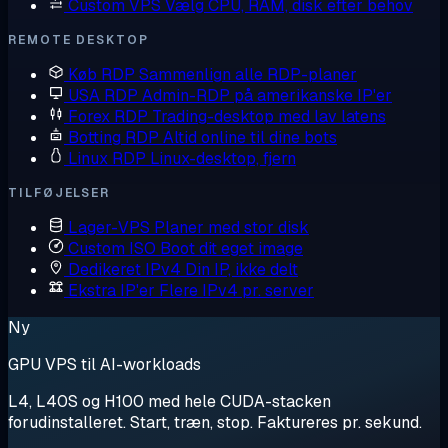
Custom VPS
Vælg CPU, RAM, disk efter behov
REMOTE DESKTOP
Køb RDP
Sammenlign alle RDP-planer
USA RDP
Admin-RDP på amerikanske IP'er
Forex RDP
Trading-desktop med lav latens
Botting RDP
Altid online til dine bots
Linux RDP
Linux-desktop, fjern
TILFØJELSER
Lager-VPS
Planer med stor disk
Custom ISO
Boot dit eget image
Dedikeret IPv4
Din IP, ikke delt
Ekstra IP'er
Flere IPv4 pr. server
Ny
GPU VPS til AI-workloads
L4, L40S og H100 med hele CUDA-stacken
forudinstalleret. Start, træn, stop. Faktureres pr. sekund.