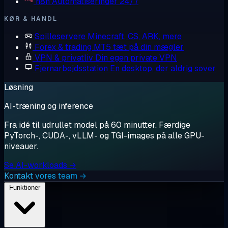
n8n
Automatiseringer 24/7
KØR & HANDL
Spilleservere
Minecraft, CS, ARK, mere
Forex & trading
MT5 tæt på din mægler
VPN & privatliv
Din egen private VPN
Fjernarbejdsstation
En desktop, der aldrig sover
Løsning
AI-træning og inference
Fra idé til udrullet model på 60 minutter. Færdige
PyTorch-, CUDA-, vLLM- og TGI-images på alle GPU-
niveauer.
Se AI-workloads →
Kontakt vores team →
Funktioner