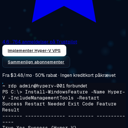
4.6
· 764 anmeldelser på Trustpilot
Implementer Hyper-V VPS
Sammenlign abonnementer
Fra
$3.48/mo
· 50% rabat · Ingen kreditkort påkrævet
~ rdp admin@hyperv-001
forbundet
PS C:\> Install-WindowsFeature -Name Hyper-
V -IncludeManagementTools -Restart
Success Restart Needed Exit Code Feature
Result
------- -------------- --------- ----------
----
True Yes Success {Hyper-V}