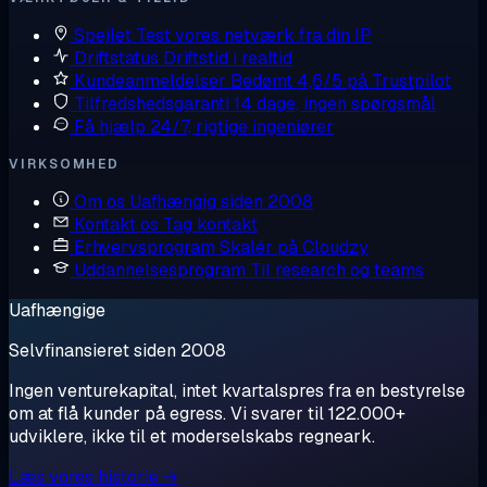
Spejlet
Test vores netværk fra din IP
Driftstatus
Driftstid i realtid
Kundeanmeldelser
Bedømt 4,6/5 på Trustpilot
Tilfredshedsgaranti
14 dage, ingen spørgsmål
Få hjælp
24/7, rigtige ingeniører
VIRKSOMHED
Om os
Uafhængig siden 2008
Kontakt os
Tag kontakt
Erhvervsprogram
Skalér på Cloudzy
Uddannelsesprogram
Til research og teams
Uafhængige
Selvfinansieret siden 2008
Ingen venturekapital, intet kvartalspres fra en bestyrelse
om at flå kunder på egress. Vi svarer til 122.000+
udviklere, ikke til et moderselskabs regneark.
Læs vores historie →