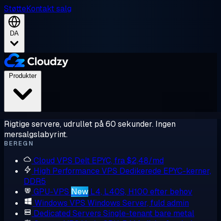
Støtte
Kontakt salg
DA
Produkter
Rigtige servere, udrullet på 60 sekunder. Ingen
mersalgslabyrint.
BEREGN
Cloud VPS
Delt EPYC, fra $2,48/md
High Performance VPS
Dedikerede EPYC-kerner,
DDR5
GPU-VPS
New
L4, L40S, H100 efter behov
Windows VPS
Windows Server, fuld admin
Dedicated Servers
Single-tenant bare metal