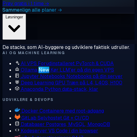
Prøv gratis i 1 time →
Sammenlign alle planer →
Løsninger
De stacks, som AI-byggere og udviklere faktisk udruller.
AI OG MACHINE LEARNING
AI VPS
Forudinstalleret PyTorch & CUDA
Ollama
New
Kør LLM'er på din egen VPS
Jupyter Notebooks
Notebooks på din server
Deep Learning GPU
Træn på L4, L40S, H100
Anaconda
Python data-stack, klar
UDVIKLERE & DEVOPS
Docker
Containere med root-adgang
GitLab
Selvhostet Git + CI/CD
Databaser
Postgres, MySQL, MongoDB
Kodeserver
VS Code i din browser