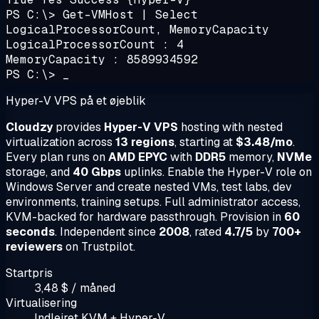
PS C:\> Get-VMHost | Select
LogicalProcessorCount, MemoryCapacity
LogicalProcessorCount : 4
MemoryCapacity : 8589934592
PS C:\> _
Hyper-V VPS på et øjeblik
Cloudzy
provides
Hyper-V VPS
hosting with nested
virtualization across
13 regions
, starting at
$3.48/mo
.
Every plan runs on
AMD EPYC
with
DDR5
memory,
NVMe
storage, and
40 Gbps
uplinks. Enable the Hyper-V role on
Windows Server and create nested VMs, test labs, dev
environments, training setups. Full administrator access,
KVM-backed for hardware passthrough. Provision in
60
seconds
. Independent since
2008
, rated
4.7/5
by
700+
reviewers
on Trustpilot.
Startpris
3,48 $ / måned
Virtualisering
Indlejret KVM + Hyper-V