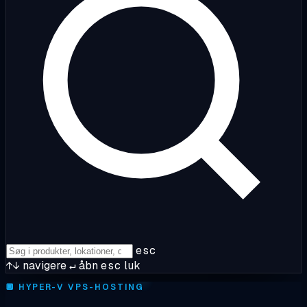
esc
↑↓
navigere
↵
åbn
esc
luk
🔲
HYPER-V VPS-HOSTING