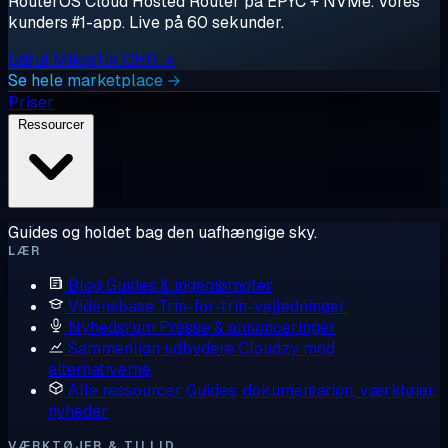
RouterOS Cloud Hosted Router på EPYC + NVMe. Vores
kunders #1-app. Live på 60 sekunder.
Udrul MikroTik CHR →
Se hele marketplace →
Priser
Ressourcer
Guides og holdet bag den uafhængige sky.
LÆR
Blog
Guides & ingeniørnoter
Vidensbase
Trin-for-trin-vejledninger
Nyhedsrum
Presse & annonceringer
Sammenlign udbydere
Cloudzy mod
alternativerne
Alle ressourcer
Guides, dokumentation, værktøjer,
nyheder
VÆRKTØJER & TILLID