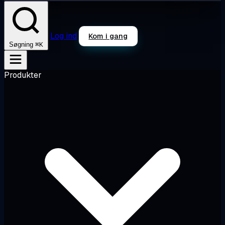
Log ind
Kom i gang
⌘K
Søgning
Produkter