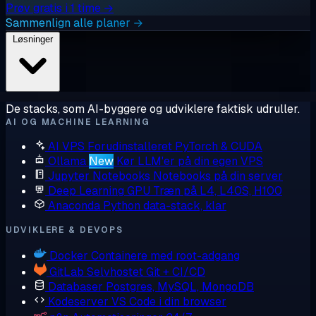
Prøv gratis i 1 time →
Sammenlign alle planer →
Løsninger
De stacks, som AI-byggere og udviklere faktisk udruller.
AI OG MACHINE LEARNING
AI VPS
Forudinstalleret PyTorch & CUDA
Ollama
New
Kør LLM'er på din egen VPS
Jupyter Notebooks
Notebooks på din server
Deep Learning GPU
Træn på L4, L40S, H100
Anaconda
Python data-stack, klar
UDVIKLERE & DEVOPS
Docker
Containere med root-adgang
GitLab
Selvhostet Git + CI/CD
Databaser
Postgres, MySQL, MongoDB
Kodeserver
VS Code i din browser