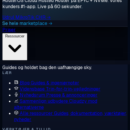
RouterOS Cloud Hosted Router på EPYC + NVMe. Vores
kunders #1-app. Live på 60 sekunder.
Udrul MikroTik CHR →
Se hele marketplace →
Priser
Ressourcer
Guides og holdet bag den uafhængige sky.
LÆR
Blog
Guides & ingeniørnoter
Vidensbase
Trin-for-trin-vejledninger
Nyhedsrum
Presse & annonceringer
Sammenlign udbydere
Cloudzy mod
alternativerne
Alle ressourcer
Guides, dokumentation, værktøjer,
nyheder
VÆRKTØJER & TILLID