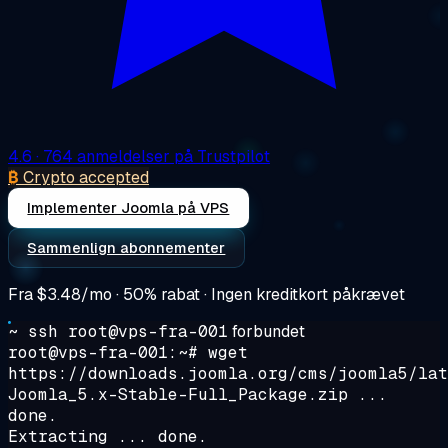
4.6
· 764 anmeldelser på Trustpilot
₿
Crypto accepted
Implementer Joomla på VPS
Sammenlign abonnementer
Fra
$3.48/mo
· 50% rabat · Ingen kreditkort påkrævet
~ ssh root@vps-fra-001
forbundet
root@vps-fra-001:~#
wget
https://downloads.joomla.org/cms/joomla5/lat
Joomla_5.x-Stable-Full_Package.zip ...
done.
Extracting ... done.