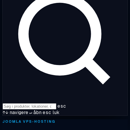
esc
↑↓
navigere
↵
åbn
esc
luk
JOOMLA VPS-HOSTING