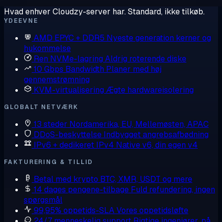
Hvad enhver Cloudzy-server har. Standard, ikke tilkøb.
YDEEVNE
AMD EPYC + DDR5
Nyeste generation kerner og
hukommelse
Ren NVMe-lagring
Aldrig roterende diske
10 Gbps Bandwidth
Planer med høj
gennemstrømning
KVM-virtualisering
Ægte hardwareisolering
GLOBALT NETVÆRK
13 steder
Nordamerika, EU, Mellemøsten, APAC
DDoS-beskyttelse
Indbygget angrebsafbødning
IPv6 + dedikeret IPv4
Native v6, din egen v4
FAKTURERING & TILLID
Betal med krypto
BTC, XMR, USDT og mere
14 dages pengene-tilbage
Fuld refundering, ingen
spørgsmål
99,95% oppetids-SLA
Vores oppetidsløfte
24/7 menneskelig support
Rigtige ingeniører, på