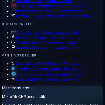
aaPanel
Letvægts hostingpanel
WireGuard
Moderne, hurtig VPN-kerne
MetaTrader 4
Forex-handelsstandard
Hiddify Manager
Multi-protokol VPN-panel
HOSTINGPANELER
Plesk
Full-stack webhostingpanel
FastPanel
Gratis, hurtigt serverpanel
CloudPanel
PHP- & Node.js-panel
cPanel
Det klassiske hostingpanel
VPN & VÆRKTØJER
OpenVPN AS
Selvhostet VPN-server
Docker
Container-runtime, klar til brug
MTProto Proxy
Telegram-native proxy
BlueStacks
Android-apps på en VPS
Mest installeret
MikroTik CHR, med 1 klik