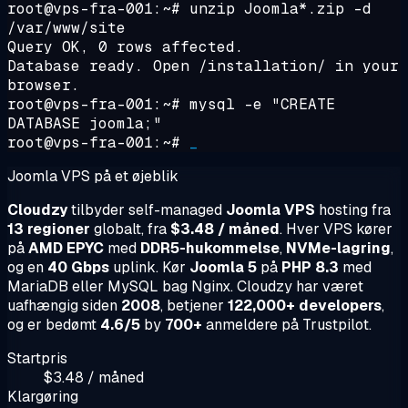
root@vps-fra-001:~#
unzip Joomla*.zip -d
/var/www/site
Query OK, 0 rows affected.
Database ready. Open /installation/ in your
browser.
root@vps-fra-001:~#
mysql -e "CREATE
DATABASE joomla;"
root@vps-fra-001:~#
_
Joomla VPS på et øjeblik
Cloudzy
tilbyder self-managed
Joomla VPS
hosting fra
13 regioner
globalt, fra
$3.48 / måned
. Hver VPS kører
på
AMD EPYC
med
DDR5-hukommelse
,
NVMe-lagring
,
og en
40 Gbps
uplink. Kør
Joomla 5
på
PHP 8.3
med
MariaDB eller MySQL bag Nginx. Cloudzy har været
uafhængig siden
2008
, betjener
122,000+ developers
,
og er bedømt
4.6/5
by
700+
anmeldere på Trustpilot.
Startpris
$3.48 / måned
Klargøring