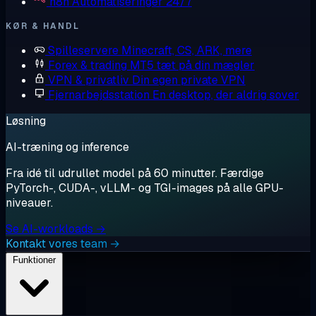
n8n
Automatiseringer 24/7
KØR & HANDL
Spilleservere
Minecraft, CS, ARK, mere
Forex & trading
MT5 tæt på din mægler
VPN & privatliv
Din egen private VPN
Fjernarbejdsstation
En desktop, der aldrig sover
Løsning
AI-træning og inference
Fra idé til udrullet model på 60 minutter. Færdige
PyTorch-, CUDA-, vLLM- og TGI-images på alle GPU-
niveauer.
Se AI-workloads →
Kontakt vores team →
Funktioner