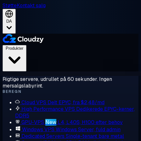
Støtte
Kontakt salg
DA
Produkter
Rigtige servere, udrullet på 60 sekunder. Ingen
mersalgslabyrint.
BEREGN
Cloud VPS
Delt EPYC, fra $2,48/md
High Performance VPS
Dedikerede EPYC-kerner,
DDR5
GPU-VPS
New
L4, L40S, H100 efter behov
Windows VPS
Windows Server, fuld admin
Dedicated Servers
Single-tenant bare metal