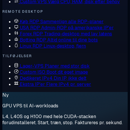
Custom VPS
Vælg CPU, RAM, disk efter behov
REMOTE DESKTOP
Køb RDP
Sammenlign alle RDP-planer
USA RDP
Admin-RDP på amerikanske IP'er
Forex RDP
Trading-desktop med lav latens
Botting RDP
Altid online til dine bots
Linux RDP
Linux-desktop, fjern
TILFØJELSER
Lager-VPS
Planer med stor disk
Custom ISO
Boot dit eget image
Dedikeret IPv4
Din IP, ikke delt
Ekstra IP'er
Flere IPv4 pr. server
Ny
GPU VPS til AI-workloads
L4, L40S og H100 med hele CUDA-stacken
forudinstalleret. Start, træn, stop. Faktureres pr. sekund.