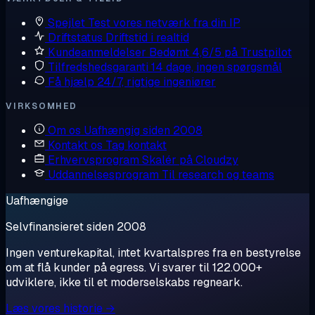
Spejlet
Test vores netværk fra din IP
Driftstatus
Driftstid i realtid
Kundeanmeldelser
Bedømt 4,6/5 på Trustpilot
Tilfredshedsgaranti
14 dage, ingen spørgsmål
Få hjælp
24/7, rigtige ingeniører
VIRKSOMHED
Om os
Uafhængig siden 2008
Kontakt os
Tag kontakt
Erhvervsprogram
Skalér på Cloudzy
Uddannelsesprogram
Til research og teams
Uafhængige
Selvfinansieret siden 2008
Ingen venturekapital, intet kvartalspres fra en bestyrelse
om at flå kunder på egress. Vi svarer til 122.000+
udviklere, ikke til et moderselskabs regneark.
Læs vores historie →