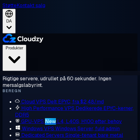
Støtte
Kontakt salg
DA
Produkter
Rigtige servere, udrullet på 60 sekunder. Ingen
mersalgslabyrint.
BEREGN
Cloud VPS
Delt EPYC, fra $2,48/md
High Performance VPS
Dedikerede EPYC-kerner,
DDR5
GPU-VPS
New
L4, L40S, H100 efter behov
Windows VPS
Windows Server, fuld admin
Dedicated Servers
Single-tenant bare metal