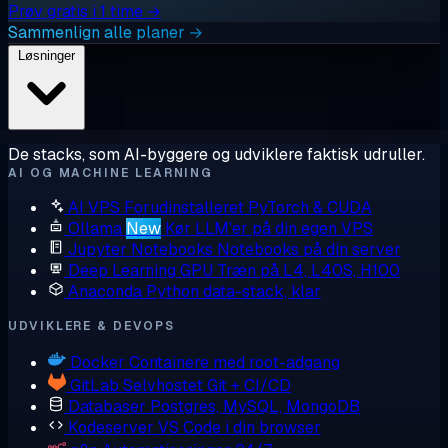
Prøv gratis i 1 time →
Sammenlign alle planer →
Løsninger
De stacks, som AI-byggere og udviklere faktisk udruller.
AI OG MACHINE LEARNING
AI VPS
Forudinstalleret PyTorch & CUDA
Ollama
New
Kør LLM'er på din egen VPS
Jupyter Notebooks
Notebooks på din server
Deep Learning GPU
Træn på L4, L40S, H100
Anaconda
Python data-stack, klar
UDVIKLERE & DEVOPS
Docker
Containere med root-adgang
GitLab
Selvhostet Git + CI/CD
Databaser
Postgres, MySQL, MongoDB
Kodeserver
VS Code i din browser