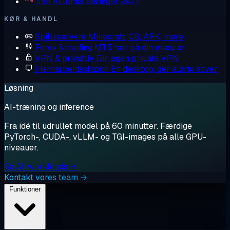
n8n
Automatiseringer 24/7
KØR & HANDL
Spilleservere
Minecraft, CS, ARK, mere
Forex & trading
MT5 tæt på din mægler
VPN & privatliv
Din egen private VPN
Fjernarbejdsstation
En desktop, der aldrig sover
Løsning
AI-træning og inference
Fra idé til udrullet model på 60 minutter. Færdige
PyTorch-, CUDA-, vLLM- og TGI-images på alle GPU-
niveauer.
Se AI-workloads →
Kontakt vores team →
Funktioner