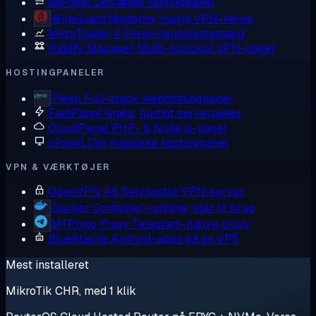
aaPanel
Letvægts hostingpanel
WireGuard
Moderne, hurtig VPN-kerne
MetaTrader 4
Forex-handelsstandard
Hiddify Manager
Multi-protokol VPN-panel
HOSTINGPANELER
Plesk
Full-stack webhostingpanel
FastPanel
Gratis, hurtigt serverpanel
CloudPanel
PHP- & Node.js-panel
cPanel
Det klassiske hostingpanel
VPN & VÆRKTØJER
OpenVPN AS
Selvhostet VPN-server
Docker
Container-runtime, klar til brug
MTProto Proxy
Telegram-native proxy
BlueStacks
Android-apps på en VPS
Mest installeret
MikroTik CHR, med 1 klik