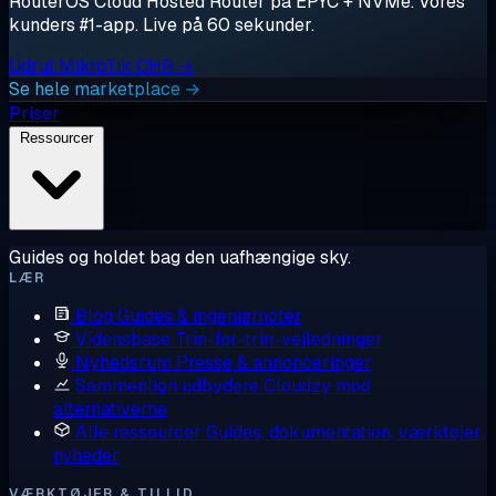
RouterOS Cloud Hosted Router på EPYC + NVMe. Vores
kunders #1-app. Live på 60 sekunder.
Udrul MikroTik CHR →
Se hele marketplace →
Priser
Ressourcer
Guides og holdet bag den uafhængige sky.
LÆR
Blog
Guides & ingeniørnoter
Vidensbase
Trin-for-trin-vejledninger
Nyhedsrum
Presse & annonceringer
Sammenlign udbydere
Cloudzy mod
alternativerne
Alle ressourcer
Guides, dokumentation, værktøjer,
nyheder
VÆRKTØJER & TILLID