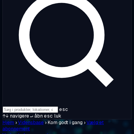
esc
↑↓
navigere
↵
åbn
esc
luk
Hjem
›
Vidensbase
›
Kom godt i gang
›
Vælg et
abonnement