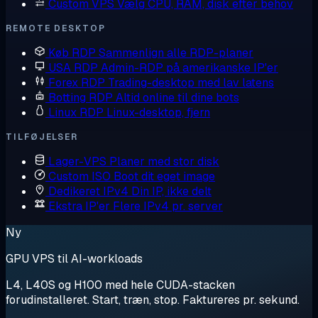
Custom VPS
Vælg CPU, RAM, disk efter behov
REMOTE DESKTOP
Køb RDP
Sammenlign alle RDP-planer
USA RDP
Admin-RDP på amerikanske IP'er
Forex RDP
Trading-desktop med lav latens
Botting RDP
Altid online til dine bots
Linux RDP
Linux-desktop, fjern
TILFØJELSER
Lager-VPS
Planer med stor disk
Custom ISO
Boot dit eget image
Dedikeret IPv4
Din IP, ikke delt
Ekstra IP'er
Flere IPv4 pr. server
Ny
GPU VPS til AI-workloads
L4, L40S og H100 med hele CUDA-stacken
forudinstalleret. Start, træn, stop. Faktureres pr. sekund.