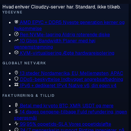
Hvad enhver Cloudzy-server har. Standard, ikke tilkøb.
YDEEVNE
AMD EPYC + DDR5
Nyeste generation kerner og
hukommelse
Ren NVMe-lagring
Aldrig roterende diske
10 Gbps Bandwidth
Planer med høj
gennemstrømning
KVM-virtualisering
Ægte hardwareisolering
GLOBALT NETVÆRK
13 steder
Nordamerika, EU, Mellemøsten, APAC
DDoS-beskyttelse
Indbygget angrebsafbødning
IPv6 + dedikeret IPv4
Native v6, din egen v4
FAKTURERING & TILLID
Betal med krypto
BTC, XMR, USDT og mere
14 dages pengene-tilbage
Fuld refundering, ingen
spørgsmål
99,95% oppetids-SLA
Vores oppetidsløfte
24/7 menneskelig support
Rigtige ingeniører, på