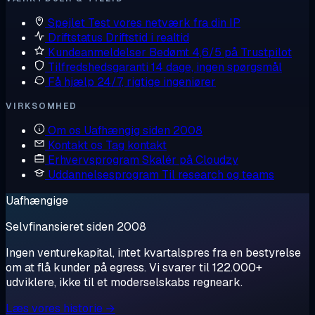
Spejlet
Test vores netværk fra din IP
Driftstatus
Driftstid i realtid
Kundeanmeldelser
Bedømt 4,6/5 på Trustpilot
Tilfredshedsgaranti
14 dage, ingen spørgsmål
Få hjælp
24/7, rigtige ingeniører
VIRKSOMHED
Om os
Uafhængig siden 2008
Kontakt os
Tag kontakt
Erhvervsprogram
Skalér på Cloudzy
Uddannelsesprogram
Til research og teams
Uafhængige
Selvfinansieret siden 2008
Ingen venturekapital, intet kvartalspres fra en bestyrelse
om at flå kunder på egress. Vi svarer til 122.000+
udviklere, ikke til et moderselskabs regneark.
Læs vores historie →