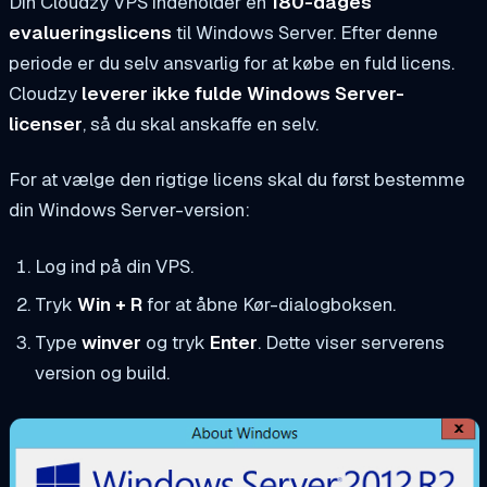
Din Cloudzy VPS indeholder en
180-dages
evalueringslicens
til Windows Server. Efter denne
periode er du selv ansvarlig for at købe en fuld licens.
Cloudzy
leverer ikke fulde Windows Server-
licenser
, så du skal anskaffe en selv.
For at vælge den rigtige licens skal du først bestemme
din Windows Server-version:
Log ind på din VPS.
Tryk
Win + R
for at åbne Kør-dialogboksen.
Type
winver
og tryk
Enter
. Dette viser serverens
version og build.