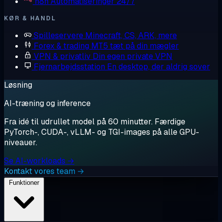
n8n
Automatiseringer 24/7
KØR & HANDL
Spilleservere
Minecraft, CS, ARK, mere
Forex & trading
MT5 tæt på din mægler
VPN & privatliv
Din egen private VPN
Fjernarbejdsstation
En desktop, der aldrig sover
Løsning
AI-træning og inference
Fra idé til udrullet model på 60 minutter. Færdige
PyTorch-, CUDA-, vLLM- og TGI-images på alle GPU-
niveauer.
Se AI-workloads →
Kontakt vores team →
Funktioner