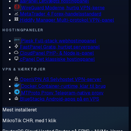
aaPanel
Letvægts hostingpanel
WireGuard
Moderne, hurtig VPN-kerne
MetaTrader 4
Forex-handelsstandard
Hiddify Manager
Multi-protokol VPN-panel
HOSTINGPANELER
Plesk
Full-stack webhostingpanel
FastPanel
Gratis, hurtigt serverpanel
CloudPanel
PHP- & Node.js-panel
cPanel
Det klassiske hostingpanel
VPN & VÆRKTØJER
OpenVPN AS
Selvhostet VPN-server
Docker
Container-runtime, klar til brug
MTProto Proxy
Telegram-native proxy
BlueStacks
Android-apps på en VPS
Mest installeret
MikroTik CHR, med 1 klik