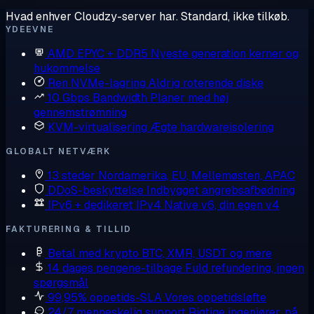
Hvad enhver Cloudzy-server har. Standard, ikke tilkøb.
YDEEVNE
AMD EPYC + DDR5
Nyeste generation kerner og
hukommelse
Ren NVMe-lagring
Aldrig roterende diske
10 Gbps Bandwidth
Planer med høj
gennemstrømning
KVM-virtualisering
Ægte hardwareisolering
GLOBALT NETVÆRK
13 steder
Nordamerika, EU, Mellemøsten, APAC
DDoS-beskyttelse
Indbygget angrebsafbødning
IPv6 + dedikeret IPv4
Native v6, din egen v4
FAKTURERING & TILLID
Betal med krypto
BTC, XMR, USDT og mere
14 dages pengene-tilbage
Fuld refundering, ingen
spørgsmål
99,95% oppetids-SLA
Vores oppetidsløfte
24/7 menneskelig support
Rigtige ingeniører, på