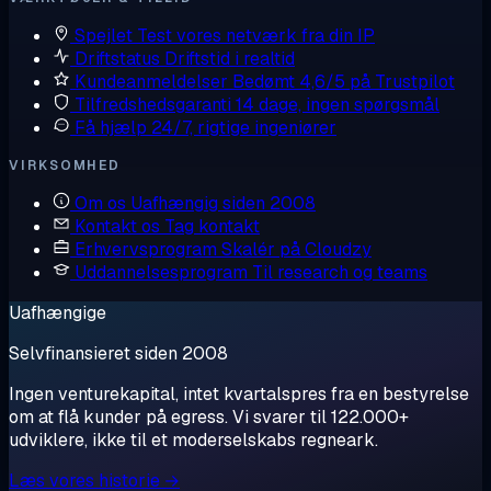
Spejlet
Test vores netværk fra din IP
Driftstatus
Driftstid i realtid
Kundeanmeldelser
Bedømt 4,6/5 på Trustpilot
Tilfredshedsgaranti
14 dage, ingen spørgsmål
Få hjælp
24/7, rigtige ingeniører
VIRKSOMHED
Om os
Uafhængig siden 2008
Kontakt os
Tag kontakt
Erhvervsprogram
Skalér på Cloudzy
Uddannelsesprogram
Til research og teams
Uafhængige
Selvfinansieret siden 2008
Ingen venturekapital, intet kvartalspres fra en bestyrelse
om at flå kunder på egress. Vi svarer til 122.000+
udviklere, ikke til et moderselskabs regneark.
Læs vores historie →