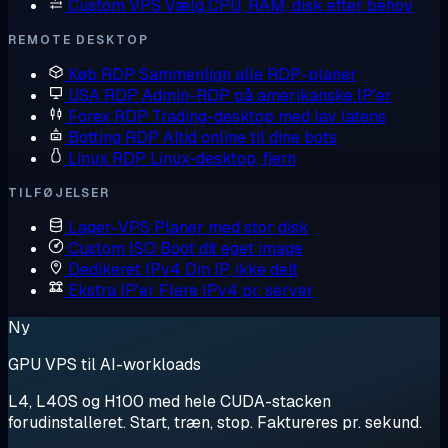
Custom VPS
Vælg CPU, RAM, disk efter behov
REMOTE DESKTOP
Køb RDP
Sammenlign alle RDP-planer
USA RDP
Admin-RDP på amerikanske IP'er
Forex RDP
Trading-desktop med lav latens
Botting RDP
Altid online til dine bots
Linux RDP
Linux-desktop, fjern
TILFØJELSER
Lager-VPS
Planer med stor disk
Custom ISO
Boot dit eget image
Dedikeret IPv4
Din IP, ikke delt
Ekstra IP'er
Flere IPv4 pr. server
Ny
GPU VPS til AI-workloads
L4, L40S og H100 med hele CUDA-stacken
forudinstalleret. Start, træn, stop. Faktureres pr. sekund.