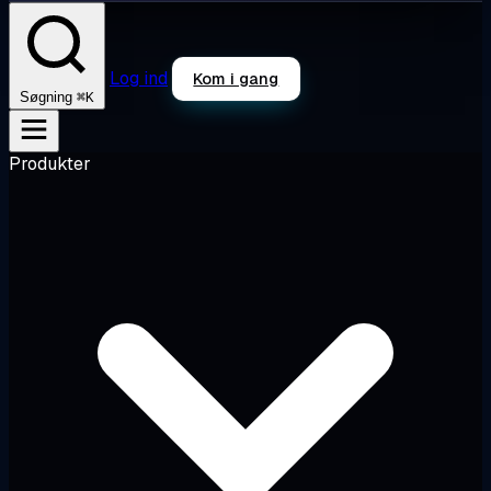
Log ind
Kom i gang
⌘K
Søgning
Produkter