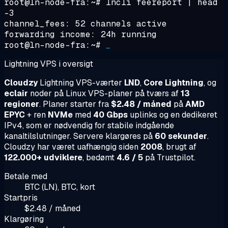
root@ln-node-fra:~#
lncli feereport | head
-3
channel_fees: 52 channels active
forwarding income: 24h running
root@ln-node-fra:~#
_
Lightning VPS i oversigt
Cloudzy
Lightning VPS-værter
LND
,
Core Lightning
, og
eclair
noder på Linux VPS-planer på tværs af
13
regioner
. Planer starter fra
$2.48 / måned
på
AMD
EPYC
+ ren
NVMe
med
40 Gbps
uplinks og en dedikeret
IPv4, som er nødvendig for stabile indgående
kanaltilslutninger. Servere klargøres på
60 sekunder
.
Cloudzy har været uafhængig siden
2008
, brugt af
122.000+ udviklere
, bedømt
4.6 / 5
på Trustpilot.
Betale med
BTC (LN), BTC, kort
Startpris
$2.48 / måned
Klargøring