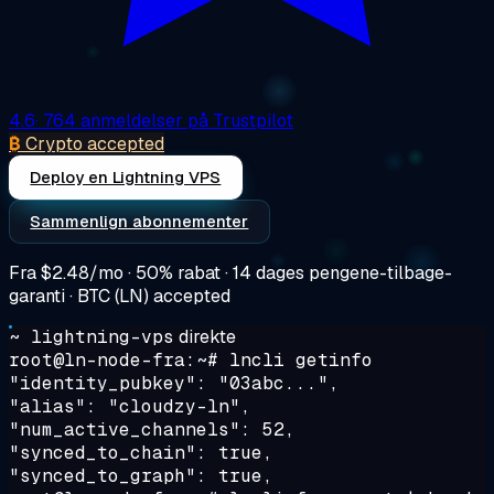
4.6
· 764 anmeldelser på Trustpilot
₿
Crypto accepted
Deploy en Lightning VPS
Sammenlign abonnementer
Fra
$2.48/mo
· 50% rabat · 14 dages pengene-tilbage-
garanti · BTC (LN) accepted
~ lightning-vps
direkte
root@ln-node-fra:~#
lncli getinfo
"identity_pubkey": "03abc...",
"alias": "cloudzy-ln",
"num_active_channels": 52,
"synced_to_chain": true,
"synced_to_graph": true,