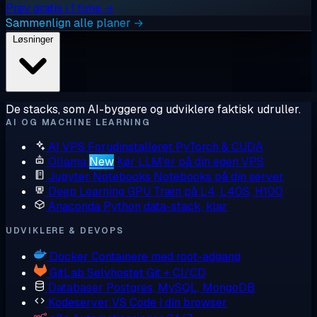
Prøv gratis i 1 time →
Sammenlign alle planer →
Løsninger
De stacks, som AI-byggere og udviklere faktisk udruller.
AI OG MACHINE LEARNING
AI VPS
Forudinstalleret PyTorch & CUDA
Ollama
New
Kør LLM'er på din egen VPS
Jupyter Notebooks
Notebooks på din server
Deep Learning GPU
Træn på L4, L40S, H100
Anaconda
Python data-stack, klar
UDVIKLERE & DEVOPS
Docker
Containere med root-adgang
GitLab
Selvhostet Git + CI/CD
Databaser
Postgres, MySQL, MongoDB
Kodeserver
VS Code i din browser