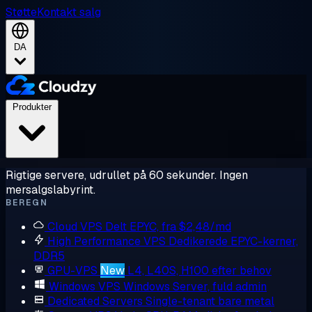
Støtte
Kontakt salg
DA
Produkter
Rigtige servere, udrullet på 60 sekunder. Ingen
mersalgslabyrint.
BEREGN
Cloud VPS
Delt EPYC, fra $2,48/md
High Performance VPS
Dedikerede EPYC-kerner,
DDR5
GPU-VPS
New
L4, L40S, H100 efter behov
Windows VPS
Windows Server, fuld admin
Dedicated Servers
Single-tenant bare metal