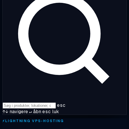
esc
↑↓
navigere
↵
åbn
esc
luk
⚡
LIGHTNING VPS-HOSTING