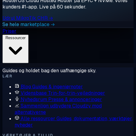
RouterOS Cloud Hosted Router på EPYC + NVMe. Vores
kunders #1-app. Live på 60 sekunder.
Udrul MikroTik CHR →
Se hele marketplace →
Priser
Ressourcer
Guides og holdet bag den uafhængige sky.
LÆR
Blog
Guides & ingeniørnoter
Vidensbase
Trin-for-trin-vejledninger
Nyhedsrum
Presse & annonceringer
Sammenlign udbydere
Cloudzy mod
alternativerne
Alle ressourcer
Guides, dokumentation, værktøjer,
nyheder
VÆRKTØJER & TILLID