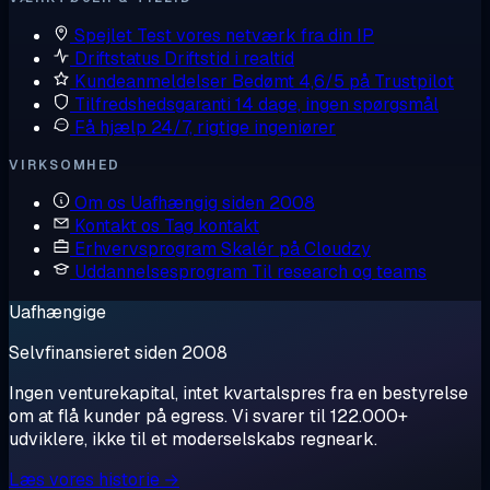
Spejlet
Test vores netværk fra din IP
Driftstatus
Driftstid i realtid
Kundeanmeldelser
Bedømt 4,6/5 på Trustpilot
Tilfredshedsgaranti
14 dage, ingen spørgsmål
Få hjælp
24/7, rigtige ingeniører
VIRKSOMHED
Om os
Uafhængig siden 2008
Kontakt os
Tag kontakt
Erhvervsprogram
Skalér på Cloudzy
Uddannelsesprogram
Til research og teams
Uafhængige
Selvfinansieret siden 2008
Ingen venturekapital, intet kvartalspres fra en bestyrelse
om at flå kunder på egress. Vi svarer til 122.000+
udviklere, ikke til et moderselskabs regneark.
Læs vores historie →