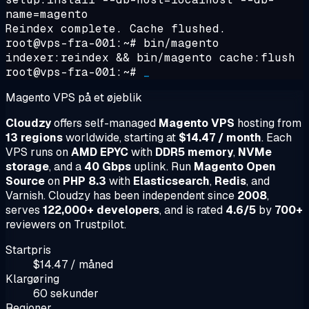
name=magento
Reindex complete. Cache flushed.
root@vps-fra-001:~#
bin/magento
indexer:reindex && bin/magento cache:flush
root@vps-fra-001:~#
_
Magento VPS på et øjeblik
Cloudzy
offers self-managed
Magento VPS
hosting from
13 regions
worldwide, starting at
$14.47 / month
. Each
VPS runs on
AMD EPYC
with
DDR5 memory
,
NVMe
storage
, and a
40 Gbps
uplink. Run
Magento Open
Source
on
PHP 8.3
with
Elasticsearch
,
Redis
, and
Varnish. Cloudzy has been independent since
2008
,
serves
122,000+ developers
, and is rated
4.6/5
by
700+
reviewers on Trustpilot.
Startpris
$14.47 / måned
Klargøring
60 sekunder
Regioner