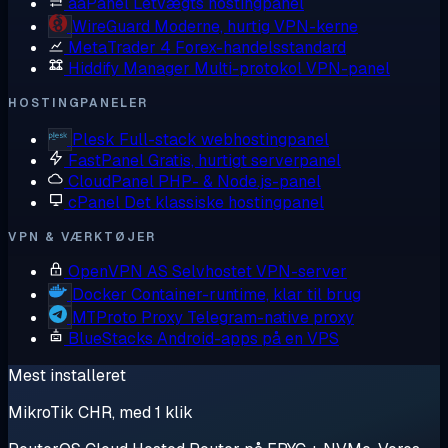
aaPanel
Letvægts hostingpanel
WireGuard
Moderne, hurtig VPN-kerne
MetaTrader 4
Forex-handelsstandard
Hiddify Manager
Multi-protokol VPN-panel
HOSTINGPANELER
Plesk
Full-stack webhostingpanel
FastPanel
Gratis, hurtigt serverpanel
CloudPanel
PHP- & Node.js-panel
cPanel
Det klassiske hostingpanel
VPN & VÆRKTØJER
OpenVPN AS
Selvhostet VPN-server
Docker
Container-runtime, klar til brug
MTProto Proxy
Telegram-native proxy
BlueStacks
Android-apps på en VPS
Mest installeret
MikroTik CHR, med 1 klik