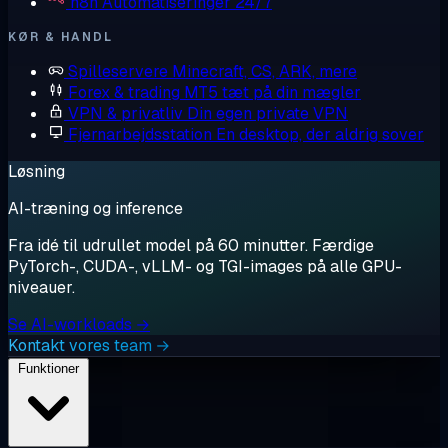
n8n
Automatiseringer 24/7
KØR & HANDL
Spilleservere
Minecraft, CS, ARK, mere
Forex & trading
MT5 tæt på din mægler
VPN & privatliv
Din egen private VPN
Fjernarbejdsstation
En desktop, der aldrig sover
Løsning
AI-træning og inference
Fra idé til udrullet model på 60 minutter. Færdige
PyTorch-, CUDA-, vLLM- og TGI-images på alle GPU-
niveauer.
Se AI-workloads →
Kontakt vores team →
Funktioner