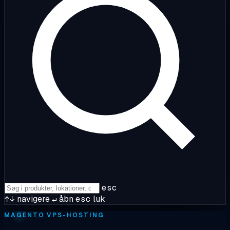
esc
↑↓
navigere
↵
åbn
esc
luk
MAGENTO VPS-HOSTING