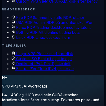
Custom VPS
Vælg CPU, RAM, disk efter behov
REMOTE DESKTOP
Køb RDP
Sammenlign alle RDP-planer
USA RDP
Admin-RDP på amerikanske IP'er
Forex RDP
Trading-desktop med lav latens
Botting RDP
Altid online til dine bots
Linux RDP
Linux-desktop, fjern
TILFØJELSER
Lager-VPS
Planer med stor disk
Custom ISO
Boot dit eget image
Dedikeret IPv4
Din IP, ikke delt
Ekstra IP'er
Flere IPv4 pr. server
Ny
GPU VPS til AI-workloads
L4, L40S og H100 med hele CUDA-stacken
forudinstalleret. Start, træn, stop. Faktureres pr. sekund.