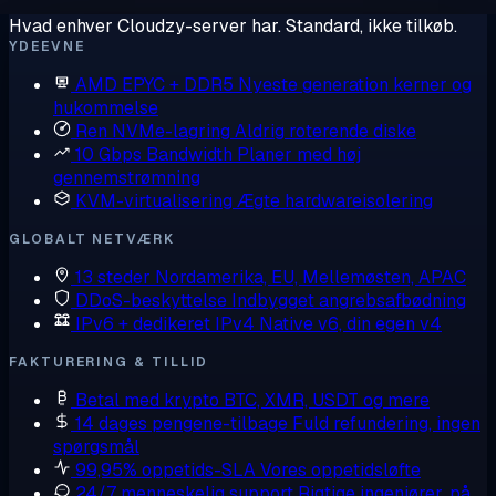
Hvad enhver Cloudzy-server har. Standard, ikke tilkøb.
YDEEVNE
AMD EPYC + DDR5
Nyeste generation kerner og
hukommelse
Ren NVMe-lagring
Aldrig roterende diske
10 Gbps Bandwidth
Planer med høj
gennemstrømning
KVM-virtualisering
Ægte hardwareisolering
GLOBALT NETVÆRK
13 steder
Nordamerika, EU, Mellemøsten, APAC
DDoS-beskyttelse
Indbygget angrebsafbødning
IPv6 + dedikeret IPv4
Native v6, din egen v4
FAKTURERING & TILLID
Betal med krypto
BTC, XMR, USDT og mere
14 dages pengene-tilbage
Fuld refundering, ingen
spørgsmål
99,95% oppetids-SLA
Vores oppetidsløfte
24/7 menneskelig support
Rigtige ingeniører, på