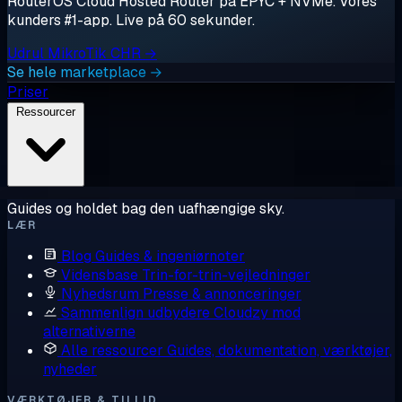
RouterOS Cloud Hosted Router på EPYC + NVMe. Vores
kunders #1-app. Live på 60 sekunder.
Udrul MikroTik CHR →
Se hele marketplace →
Priser
Ressourcer
Guides og holdet bag den uafhængige sky.
LÆR
Blog
Guides & ingeniørnoter
Vidensbase
Trin-for-trin-vejledninger
Nyhedsrum
Presse & annonceringer
Sammenlign udbydere
Cloudzy mod
alternativerne
Alle ressourcer
Guides, dokumentation, værktøjer,
nyheder
VÆRKTØJER & TILLID