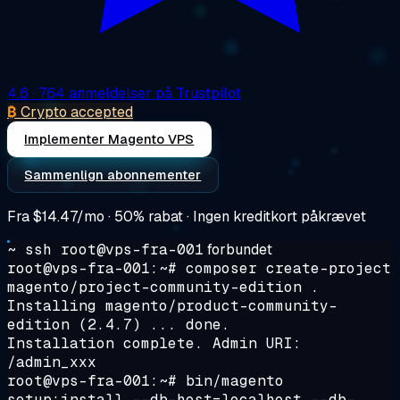
4.6
· 764 anmeldelser på Trustpilot
₿
Crypto accepted
Implementer Magento VPS
Sammenlign abonnementer
Fra
$14.47/mo
· 50% rabat · Ingen kreditkort påkrævet
~ ssh root@vps-fra-001
forbundet
root@vps-fra-001:~#
composer create-project
magento/project-community-edition .
Installing magento/product-community-
edition (2.4.7) ... done.
Installation complete. Admin URI:
/admin_xxx
root@vps-fra-001:~#
bin/magento
setup:install --db-host=localhost --db-