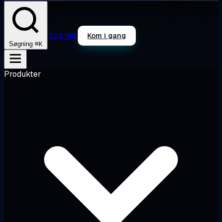
Log ind
Kom i gang
⌘K
Søgning
Produkter