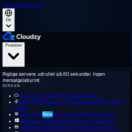
Støtte
Kontakt salg
DA
Produkter
Rigtige servere, udrullet på 60 sekunder. Ingen
mersalgslabyrint.
BEREGN
Cloud VPS
Delt EPYC, fra $2,48/md
High Performance VPS
Dedikerede EPYC-kerner,
DDR5
GPU-VPS
New
L4, L40S, H100 efter behov
Windows VPS
Windows Server, fuld admin
Dedicated Servers
Single-tenant bare metal