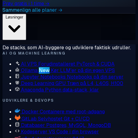
Prøv gratis i 1 time →
Sammenlign alle planer →
Løsninger
De stacks, som AI-byggere og udviklere faktisk udruller.
AI OG MACHINE LEARNING
AI VPS
Forudinstalleret PyTorch & CUDA
Ollama
New
Kør LLM'er på din egen VPS
Jupyter Notebooks
Notebooks på din server
Deep Learning GPU
Træn på L4, L40S, H100
Anaconda
Python data-stack, klar
UDVIKLERE & DEVOPS
Docker
Containere med root-adgang
GitLab
Selvhostet Git + CI/CD
Databaser
Postgres, MySQL, MongoDB
Kodeserver
VS Code i din browser