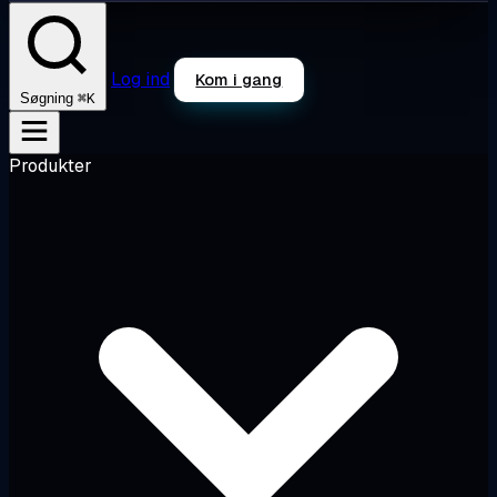
Log ind
Kom i gang
⌘K
Søgning
Produkter