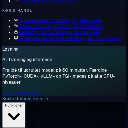
n8n
Automatiseringer 24/7
KØR & HANDL
Spilleservere
Minecraft, CS, ARK, mere
Forex & trading
MT5 tæt på din mægler
VPN & privatliv
Din egen private VPN
Fjernarbejdsstation
En desktop, der aldrig sover
Løsning
AI-træning og inference
Fra idé til udrullet model på 60 minutter. Færdige
PyTorch-, CUDA-, vLLM- og TGI-images på alle GPU-
niveauer.
Se AI-workloads →
Kontakt vores team →
Funktioner