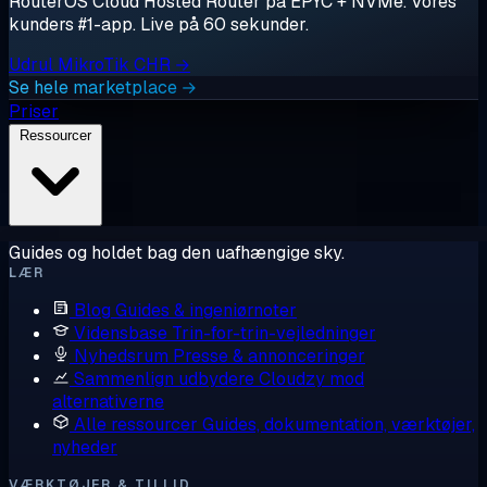
RouterOS Cloud Hosted Router på EPYC + NVMe. Vores
kunders #1-app. Live på 60 sekunder.
Udrul MikroTik CHR →
Se hele marketplace →
Priser
Ressourcer
Guides og holdet bag den uafhængige sky.
LÆR
Blog
Guides & ingeniørnoter
Vidensbase
Trin-for-trin-vejledninger
Nyhedsrum
Presse & annonceringer
Sammenlign udbydere
Cloudzy mod
alternativerne
Alle ressourcer
Guides, dokumentation, værktøjer,
nyheder
VÆRKTØJER & TILLID