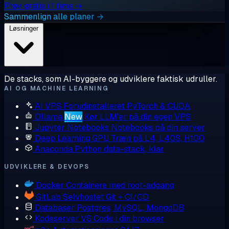
Prøv gratis i 1 time →
Sammenlign alle planer →
Løsninger
De stacks, som AI-byggere og udviklere faktisk udruller.
AI OG MACHINE LEARNING
AI VPS
Forudinstalleret PyTorch & CUDA
Ollama
New
Kør LLM'er på din egen VPS
Jupyter Notebooks
Notebooks på din server
Deep Learning GPU
Træn på L4, L40S, H100
Anaconda
Python data-stack, klar
UDVIKLERE & DEVOPS
Docker
Containere med root-adgang
GitLab
Selvhostet Git + CI/CD
Databaser
Postgres, MySQL, MongoDB
Kodeserver
VS Code i din browser