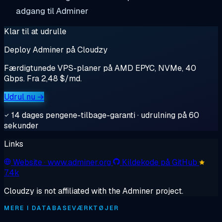
adgang til Adminer
Klar til at udrulle
Deploy Adminer på Cloudzy
Færdigtunede VPS-planer på AMD EPYC, NVMe, 40
Gbps. Fra 2,48 $/md.
Udrul nu →
14 dages pengene-tilbage-garanti · udrulning på 60
sekunder
Links
Website
· www.adminer.org
Kildekode på GitHub
7.4k
Cloudzy is not affiliated with the Adminer project.
MERE I DATABASEVÆRKTØJER