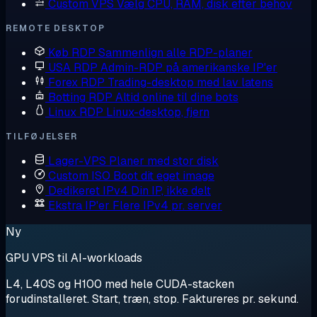
Custom VPS
Vælg CPU, RAM, disk efter behov
REMOTE DESKTOP
Køb RDP
Sammenlign alle RDP-planer
USA RDP
Admin-RDP på amerikanske IP'er
Forex RDP
Trading-desktop med lav latens
Botting RDP
Altid online til dine bots
Linux RDP
Linux-desktop, fjern
TILFØJELSER
Lager-VPS
Planer med stor disk
Custom ISO
Boot dit eget image
Dedikeret IPv4
Din IP, ikke delt
Ekstra IP'er
Flere IPv4 pr. server
Ny
GPU VPS til AI-workloads
L4, L40S og H100 med hele CUDA-stacken
forudinstalleret. Start, træn, stop. Faktureres pr. sekund.