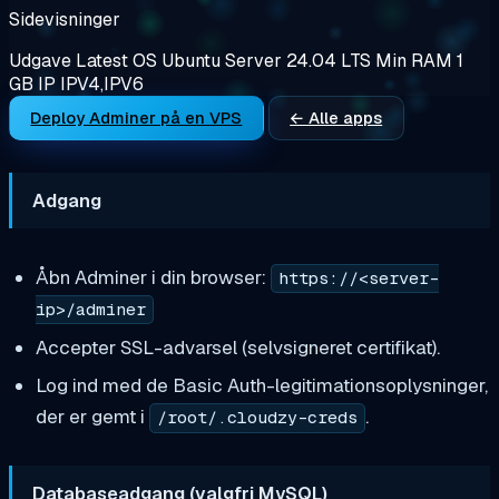
Sidevisninger
Udgave
Latest
OS
Ubuntu Server 24.04 LTS
Min RAM
1
GB
IP
IPV4,IPV6
Deploy Adminer på en VPS
← Alle apps
Adgang
Åbn Adminer i din browser:
https://<server-
ip>/adminer
Accepter SSL-advarsel (selvsigneret certifikat).
Log ind med de Basic Auth-legitimationsoplysninger,
der er gemt i
.
/root/.cloudzy-creds
Databaseadgang (valgfri MySQL)