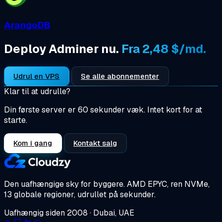
ArangoDB
Deploy Adminer nu.
Fra 2,48 $/md.
Udrul en VPS
Se alle abonnementer
Klar til at udrulle?
Din første server er 60 sekunder væk. Intet kort for at
starte.
Kom i gang
Kontakt salg
Den uafhængige sky for byggere.
AMD EPYC, ren NVMe,
13 globale regioner, udrullet på sekunder.
Uafhængig siden 2008 · Dubai, UAE