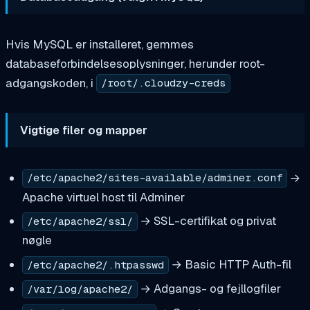
Hvis MySQL er installeret, gemmes
databaseforbindelsesoplysninger, herunder root-
adgangskoden, i
/root/.cloudzy-creds
Vigtige filer og mapper
→
/etc/apache2/sites-available/adminer.conf
Apache virtuel host til Adminer
→ SSL-certifikat og privat
/etc/apache2/ssl/
nøgle
→ Basic HTTP Auth-fil
/etc/apache2/.htpasswd
→ Adgangs- og fejllogfiler
/var/log/apache2/