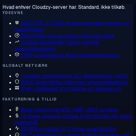
Hvad enhver Cloudzy-server har. Standard, ikke tilkøb.
YDEEVNE
AMD EPYC + DDR5
Nyeste generation kerner og
hukommelse
Ren NVMe-lagring
Aldrig roterende diske
10 Gbps Bandwidth
Planer med høj
gennemstrømning
KVM-virtualisering
Ægte hardwareisolering
GLOBALT NETVÆRK
13 steder
Nordamerika, EU, Mellemøsten, APAC
DDoS-beskyttelse
Indbygget angrebsafbødning
IPv6 + dedikeret IPv4
Native v6, din egen v4
FAKTURERING & TILLID
Betal med krypto
BTC, XMR, USDT og mere
14 dages pengene-tilbage
Fuld refundering, ingen
spørgsmål
99,95% oppetids-SLA
Vores oppetidsløfte
24/7 menneskelig support
Rigtige ingeniører, på