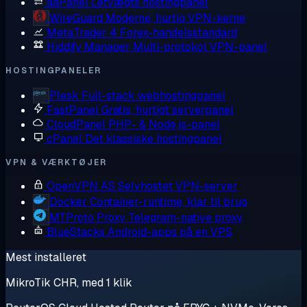
aaPanel
Letvægts hostingpanel
WireGuard
Moderne, hurtig VPN-kerne
MetaTrader 4
Forex-handelsstandard
Hiddify Manager
Multi-protokol VPN-panel
HOSTINGPANELER
Plesk
Full-stack webhostingpanel
FastPanel
Gratis, hurtigt serverpanel
CloudPanel
PHP- & Node.js-panel
cPanel
Det klassiske hostingpanel
VPN & VÆRKTØJER
OpenVPN AS
Selvhostet VPN-server
Docker
Container-runtime, klar til brug
MTProto Proxy
Telegram-native proxy
BlueStacks
Android-apps på en VPS
Mest installeret
MikroTik CHR, med 1 klik