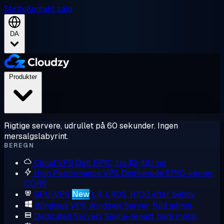
Støtte
Kontakt salg
DA
Produkter
Rigtige servere, udrullet på 60 sekunder. Ingen
mersalgslabyrint.
BEREGN
Cloud VPS
Delt EPYC, fra $2,48/md
High Performance VPS
Dedikerede EPYC-kerner,
DDR5
GPU-VPS
New
L4, L40S, H100 efter behov
Windows VPS
Windows Server, fuld admin
Dedicated Servers
Single-tenant bare metal