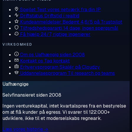
Spejlet
Test vores netværk fra din IP
Driftstatus
Driftstid i realtid
Kundeanmeldelser
Bedømt 4,6/5 på Trustpilot
Tilfredshedsgaranti
14 dage, ingen spørgsmål
Få hjælp
24/7, rigtige ingeniører
VIRKSOMHED
Om os
Uafhængig siden 2008
Kontakt os
Tag kontakt
Erhvervsprogram
Skalér på Cloudzy
Uddannelsesprogram
Til research og teams
Uafhængige
Selvfinansieret siden 2008
Ingen venturekapital, intet kvartalspres fra en bestyrelse
om at flå kunder på egress. Vi svarer til 122.000+
udviklere, ikke til et moderselskabs regneark.
Læs vores historie →