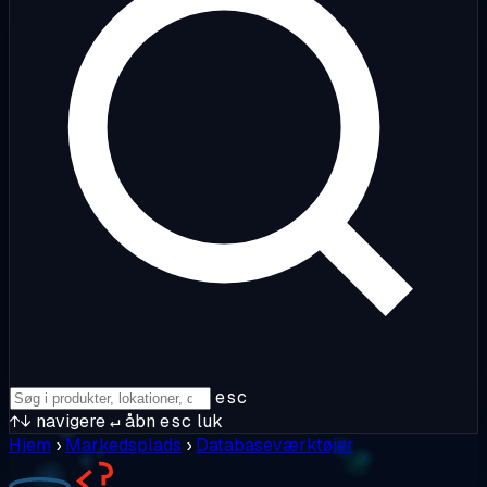
esc
↑↓
navigere
↵
åbn
esc
luk
Hjem
›
Markedsplads
›
Databaseværktøjer