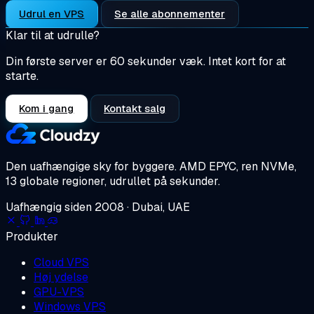
Udrul en VPS
Se alle abonnementer
Klar til at udrulle?
Din første server er 60 sekunder væk. Intet kort for at
starte.
Kom i gang
Kontakt salg
Den uafhængige sky for byggere.
AMD EPYC, ren NVMe,
13 globale regioner, udrullet på sekunder.
Uafhængig siden 2008 · Dubai, UAE
Produkter
Cloud VPS
Høj ydelse
GPU-VPS
Windows VPS