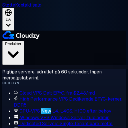
Støtte
Kontakt salg
DA
Produkter
Rigtige servere, udrullet på 60 sekunder. Ingen
mersalgslabyrint.
BEREGN
Cloud VPS
Delt EPYC, fra $2,48/md
High Performance VPS
Dedikerede EPYC-kerner,
DDR5
GPU-VPS
New
L4, L40S, H100 efter behov
Windows VPS
Windows Server, fuld admin
Dedicated Servers
Single-tenant bare metal