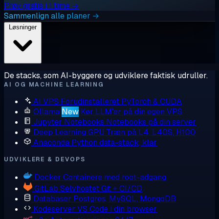
Prøv gratis i 1 time →
Sammenlign alle planer →
Løsninger
De stacks, som AI-byggere og udviklere faktisk udruller.
AI OG MACHINE LEARNING
AI VPS
Forudinstalleret PyTorch & CUDA
Ollama
New
Kør LLM'er på din egen VPS
Jupyter Notebooks
Notebooks på din server
Deep Learning GPU
Træn på L4, L40S, H100
Anaconda
Python data-stack, klar
UDVIKLERE & DEVOPS
Docker
Containere med root-adgang
GitLab
Selvhostet Git + CI/CD
Databaser
Postgres, MySQL, MongoDB
Kodeserver
VS Code i din browser