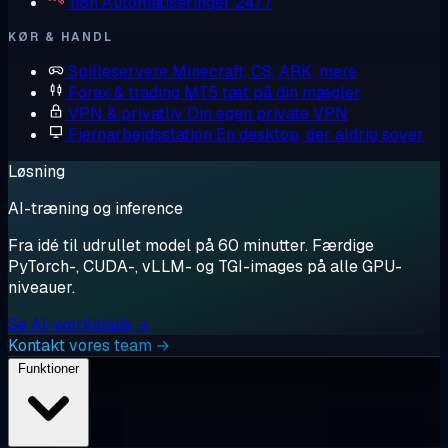
n8n
Automatiseringer 24/7
KØR & HANDL
Spilleservere
Minecraft, CS, ARK, mere
Forex & trading
MT5 tæt på din mægler
VPN & privatliv
Din egen private VPN
Fjernarbejdsstation
En desktop, der aldrig sover
Løsning
AI-træning og inference
Fra idé til udrullet model på 60 minutter. Færdige
PyTorch-, CUDA-, vLLM- og TGI-images på alle GPU-
niveauer.
Se AI-workloads →
Kontakt vores team →
Funktioner