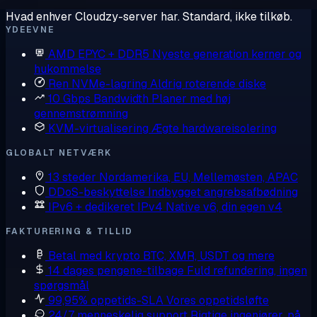
Hvad enhver Cloudzy-server har. Standard, ikke tilkøb.
YDEEVNE
AMD EPYC + DDR5
Nyeste generation kerner og
hukommelse
Ren NVMe-lagring
Aldrig roterende diske
10 Gbps Bandwidth
Planer med høj
gennemstrømning
KVM-virtualisering
Ægte hardwareisolering
GLOBALT NETVÆRK
13 steder
Nordamerika, EU, Mellemøsten, APAC
DDoS-beskyttelse
Indbygget angrebsafbødning
IPv6 + dedikeret IPv4
Native v6, din egen v4
FAKTURERING & TILLID
Betal med krypto
BTC, XMR, USDT og mere
14 dages pengene-tilbage
Fuld refundering, ingen
spørgsmål
99,95% oppetids-SLA
Vores oppetidsløfte
24/7 menneskelig support
Rigtige ingeniører, på