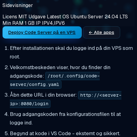
Sidevisninger
Licens
MIT
Udgave
Latest
OS
Ubuntu Server 24.04 LTS
Min RAM
1 GB
IP
IPV4,IPV6
Deploy Code Server på en VPS
← Alle apps
Efter installationen skal du logge ind på din VPS som
root.
Velkomstbeskeden viser, hvor du finder din
adgangskode:
/root/.config/code-
server/config.yaml
Åbn dette URL i din browser:
http://<server-
ip>:8080/login
Brug adgangskoden fra konfigurationsfilen til at
logge ind.
Begynd at kode i VS Code - eksternt og sikkert.