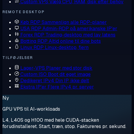
Custom VPS
Vælg CPU, RAM, disk efter behov
REMOTE DESKTOP
Køb RDP
Sammenlign alle RDP-planer
USA RDP
Admin-RDP på amerikanske IP'er
Forex RDP
Trading-desktop med lav latens
Botting RDP
Altid online til dine bots
Linux RDP
Linux-desktop, fjern
TILFØJELSER
Lager-VPS
Planer med stor disk
Custom ISO
Boot dit eget image
Dedikeret IPv4
Din IP, ikke delt
Ekstra IP'er
Flere IPv4 pr. server
Ny
GPU VPS til AI-workloads
L4, L40S og H100 med hele CUDA-stacken
forudinstalleret. Start, træn, stop. Faktureres pr. sekund.