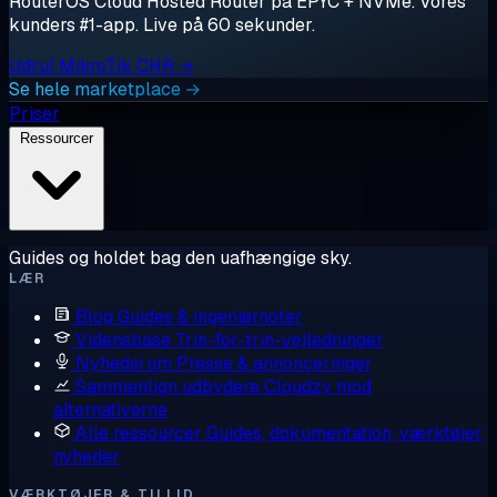
RouterOS Cloud Hosted Router på EPYC + NVMe. Vores
kunders #1-app. Live på 60 sekunder.
Udrul MikroTik CHR →
Se hele marketplace →
Priser
Ressourcer
Guides og holdet bag den uafhængige sky.
LÆR
Blog
Guides & ingeniørnoter
Vidensbase
Trin-for-trin-vejledninger
Nyhedsrum
Presse & annonceringer
Sammenlign udbydere
Cloudzy mod
alternativerne
Alle ressourcer
Guides, dokumentation, værktøjer,
nyheder
VÆRKTØJER & TILLID