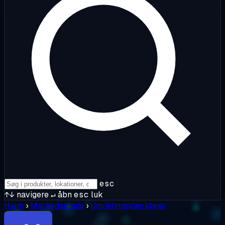
esc
↑↓
navigere
↵
åbn
esc
luk
Hjem
›
Markedsplads
›
Udviklingsværktøjer