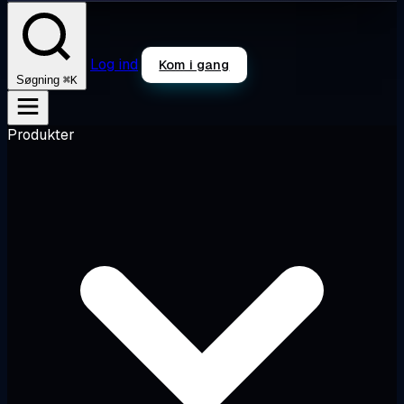
Log ind
Kom i gang
⌘K
Søgning
Produkter