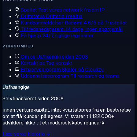
Spejlet
Test vores netværk fra din IP
Driftstatus
Driftstid i realtid
Kundeanmeldelser
Bedømt 4,6/5 på Trustpilot
Tilfredshedsgaranti
14 dage, ingen spørgsmål
Få hjælp
24/7, rigtige ingeniører
VIRKSOMHED
Om os
Uafhængig siden 2008
Kontakt os
Tag kontakt
Erhvervsprogram
Skalér på Cloudzy
Uddannelsesprogram
Til research og teams
Uafhængige
Selvfinansieret siden 2008
Ingen venturekapital, intet kvartalspres fra en bestyrelse
om at flå kunder på egress. Vi svarer til 122.000+
udviklere, ikke til et moderselskabs regneark.
Læs vores historie →