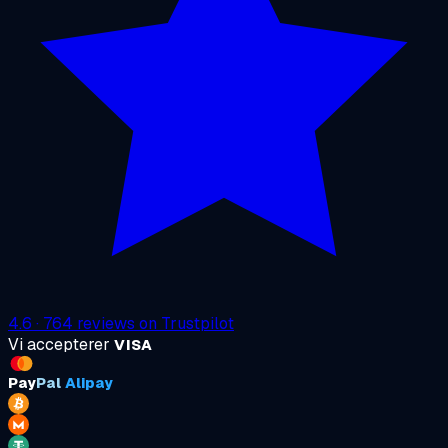
4.6
·
764
reviews on
Trustpilot
Vi accepterer
VISA
Pay
Pal
Alipay