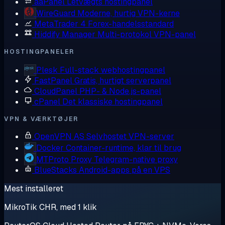
aaPanel
Letvægts hostingpanel
WireGuard
Moderne, hurtig VPN-kerne
MetaTrader 4
Forex-handelsstandard
Hiddify Manager
Multi-protokol VPN-panel
HOSTINGPANELER
Plesk
Full-stack webhostingpanel
FastPanel
Gratis, hurtigt serverpanel
CloudPanel
PHP- & Node.js-panel
cPanel
Det klassiske hostingpanel
VPN & VÆRKTØJER
OpenVPN AS
Selvhostet VPN-server
Docker
Container-runtime, klar til brug
MTProto Proxy
Telegram-native proxy
BlueStacks
Android-apps på en VPS
Mest installeret
MikroTik CHR, med 1 klik