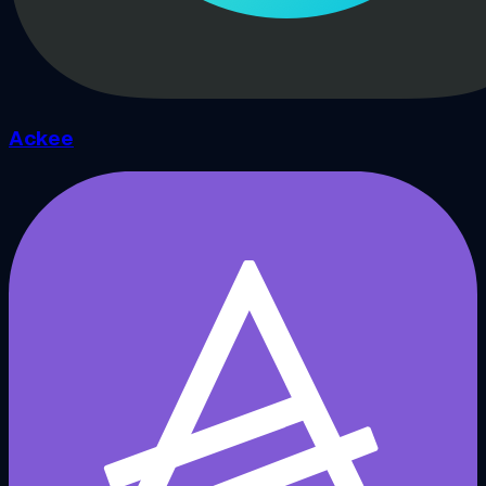
Ackee