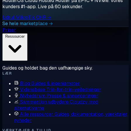
RouterOS Cloud Hosted Router på EPYC + NVMe. Vores
kunders #1-app. Live på 60 sekunder.
Udrul MikroTik CHR →
Se hele marketplace →
Priser
Ressourcer
Guides og holdet bag den uafhængige sky.
LÆR
Blog
Guides & ingeniørnoter
Vidensbase
Trin-for-trin-vejledninger
Nyhedsrum
Presse & annonceringer
Sammenlign udbydere
Cloudzy mod
alternativerne
Alle ressourcer
Guides, dokumentation, værktøjer,
nyheder
VÆRKTØJER & TILLID