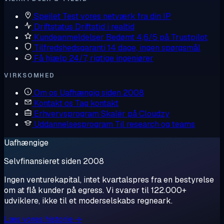
Spejlet
Test vores netværk fra din IP
Driftstatus
Driftstid i realtid
Kundeanmeldelser
Bedømt 4,6/5 på Trustpilot
Tilfredshedsgaranti
14 dage, ingen spørgsmål
Få hjælp
24/7, rigtige ingeniører
VIRKSOMHED
Om os
Uafhængig siden 2008
Kontakt os
Tag kontakt
Erhvervsprogram
Skalér på Cloudzy
Uddannelsesprogram
Til research og teams
Uafhængige
Selvfinansieret siden 2008
Ingen venturekapital, intet kvartalspres fra en bestyrelse
om at flå kunder på egress. Vi svarer til 122.000+
udviklere, ikke til et moderselskabs regneark.
Læs vores historie →