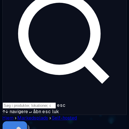
esc
↑↓
navigere
↵
åbn
esc
luk
Hjem
›
Markedsplads
›
Self-hosted