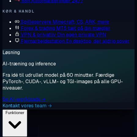
n8n
Automatiseringer 24/7
KØR & HANDL
Spilleservere
Minecraft, CS, ARK, mere
Forex & trading
MT5 tæt på din mægler
VPN & privatliv
Din egen private VPN
Fjernarbejdsstation
En desktop, der aldrig sover
Løsning
AI-træning og inference
Fra idé til udrullet model på 60 minutter. Færdige
PyTorch-, CUDA-, vLLM- og TGI-images på alle GPU-
niveauer.
Se AI-workloads →
Kontakt vores team →
Funktioner