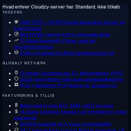
Hvad enhver Cloudzy-server har. Standard, ikke tilkøb.
YDEEVNE
AMD EPYC + DDR5
Nyeste generation kerner og
hukommelse
Ren NVMe-lagring
Aldrig roterende diske
10 Gbps Bandwidth
Planer med høj
gennemstrømning
KVM-virtualisering
Ægte hardwareisolering
GLOBALT NETVÆRK
13 steder
Nordamerika, EU, Mellemøsten, APAC
DDoS-beskyttelse
Indbygget angrebsafbødning
IPv6 + dedikeret IPv4
Native v6, din egen v4
FAKTURERING & TILLID
Betal med krypto
BTC, XMR, USDT og mere
14 dages pengene-tilbage
Fuld refundering, ingen
spørgsmål
99,95% oppetids-SLA
Vores oppetidsløfte
24/7 menneskelig support
Rigtige ingeniører, på