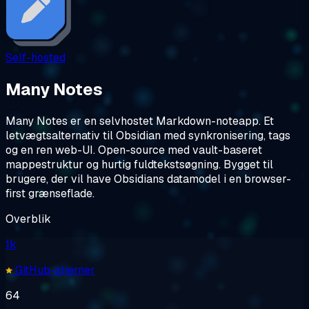
Self-hosted
Many Notes
Many Notes er en selvhostet Markdown-noteapp. Et
letvægtsalternativ til Obsidian med synkronisering, tags
og en ren web-UI. Open-source med vault-baseret
mappestruktur og hurtig fuldtekstsøgning. Bygget til
brugere, der vil have Obsidians datamodel i en browser-
first grænseflade.
Overblik
1k
GitHub-stjerner
64