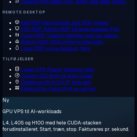
Custom VPS
Vælg CPU, RAM, disk efter behov
REMOTE DESKTOP
Køb RDP
Sammenlign alle RDP-planer
USA RDP
Admin-RDP på amerikanske IP'er
Forex RDP
Trading-desktop med lav latens
Botting RDP
Altid online til dine bots
Linux RDP
Linux-desktop, fjern
TILFØJELSER
Lager-VPS
Planer med stor disk
Custom ISO
Boot dit eget image
Dedikeret IPv4
Din IP, ikke delt
Ekstra IP'er
Flere IPv4 pr. server
Ny
GPU VPS til AI-workloads
L4, L40S og H100 med hele CUDA-stacken
forudinstalleret. Start, træn, stop. Faktureres pr. sekund.