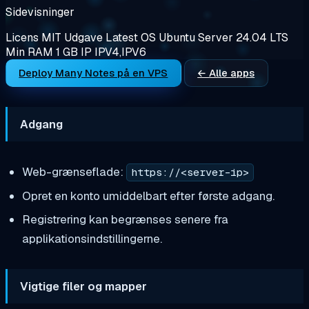
Sidevisninger
Licens
MIT
Udgave
Latest
OS
Ubuntu Server 24.04 LTS
Min RAM
1 GB
IP
IPV4,IPV6
Deploy Many Notes på en VPS
← Alle apps
Adgang
Web-grænseflade:
https://<server-ip>
Opret en konto umiddelbart efter første adgang.
Registrering kan begrænses senere fra
applikationsindstillingerne.
Vigtige filer og mapper