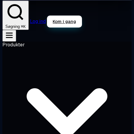
Log ind
Kom i gang
⌘K
Søgning
Produkter