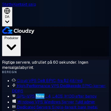
Støtte
Kontakt salg
DA
Produkter
Rigtige servere, udrullet på 60 sekunder. Ingen
mersalgslabyrint.
BEREGN
Cloud VPS
Delt EPYC, fra $2,48/md
High Performance VPS
Dedikerede EPYC-kerner,
DDR5
GPU-VPS
New
L4, L40S, H100 efter behov
Windows VPS
Windows Server, fuld admin
Dedicated Servers
Single-tenant bare metal