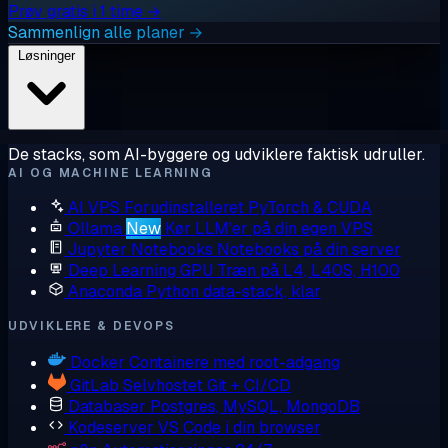
Prøv gratis i 1 time →
Sammenlign alle planer →
Løsninger
De stacks, som AI-byggere og udviklere faktisk udruller.
AI OG MACHINE LEARNING
AI VPS
Forudinstalleret PyTorch & CUDA
Ollama
New
Kør LLM'er på din egen VPS
Jupyter Notebooks
Notebooks på din server
Deep Learning GPU
Træn på L4, L40S, H100
Anaconda
Python data-stack, klar
UDVIKLERE & DEVOPS
Docker
Containere med root-adgang
GitLab
Selvhostet Git + CI/CD
Databaser
Postgres, MySQL, MongoDB
Kodeserver
VS Code i din browser