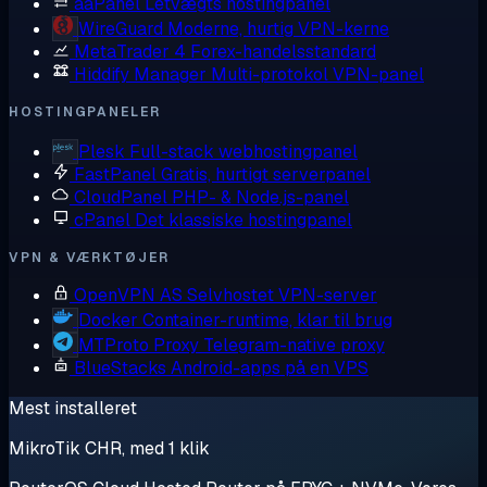
aaPanel
Letvægts hostingpanel
WireGuard
Moderne, hurtig VPN-kerne
MetaTrader 4
Forex-handelsstandard
Hiddify Manager
Multi-protokol VPN-panel
HOSTINGPANELER
Plesk
Full-stack webhostingpanel
FastPanel
Gratis, hurtigt serverpanel
CloudPanel
PHP- & Node.js-panel
cPanel
Det klassiske hostingpanel
VPN & VÆRKTØJER
OpenVPN AS
Selvhostet VPN-server
Docker
Container-runtime, klar til brug
MTProto Proxy
Telegram-native proxy
BlueStacks
Android-apps på en VPS
Mest installeret
MikroTik CHR, med 1 klik