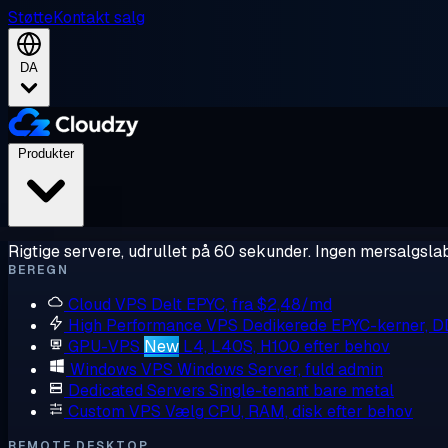
Støtte
Kontakt salg
DA
Produkter
Rigtige servere, udrullet på 60 sekunder. Ingen mersalgslab
BEREGN
Cloud VPS
Delt EPYC, fra $2,48/md
High Performance VPS
Dedikerede EPYC-kerner, 
GPU-VPS
New
L4, L40S, H100 efter behov
Windows VPS
Windows Server, fuld admin
Dedicated Servers
Single-tenant bare metal
Custom VPS
Vælg CPU, RAM, disk efter behov
REMOTE DESKTOP