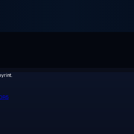
yrint.
DDR5