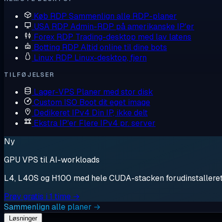
Køb RDP
Sammenlign alle RDP-planer
USA RDP
Admin-RDP på amerikanske IP'er
Forex RDP
Trading-desktop med lav latens
Botting RDP
Altid online til dine bots
Linux RDP
Linux-desktop, fjern
TILFØJELSER
Lager-VPS
Planer med stor disk
Custom ISO
Boot dit eget image
Dedikeret IPv4
Din IP, ikke delt
Ekstra IP'er
Flere IPv4 pr. server
Ny
GPU VPS til AI-workloads
L4, L40S og H100 med hele CUDA-stacken forudinstalleret. S
Prøv gratis i 1 time →
Sammenlign alle planer →
Løsninger