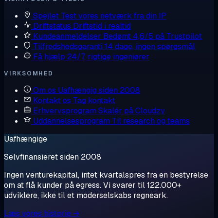
Spejlet
Test vores netværk fra din IP
Driftstatus
Driftstid i realtid
Kundeanmeldelser
Bedømt 4,6/5 på Trustpilot
Tilfredshedsgaranti
14 dage, ingen spørgsmål
Få hjælp
24/7, rigtige ingeniører
VIRKSOMHED
Om os
Uafhængig siden 2008
Kontakt os
Tag kontakt
Erhvervsprogram
Skalér på Cloudzy
Uddannelsesprogram
Til research og teams
Uafhængige
Selvfinansieret siden 2008
Ingen venturekapital, intet kvartalspres fra en bestyrelse
om at flå kunder på egress. Vi svarer til 122.000+
udviklere, ikke til et moderselskabs regneark.
Læs vores historie →