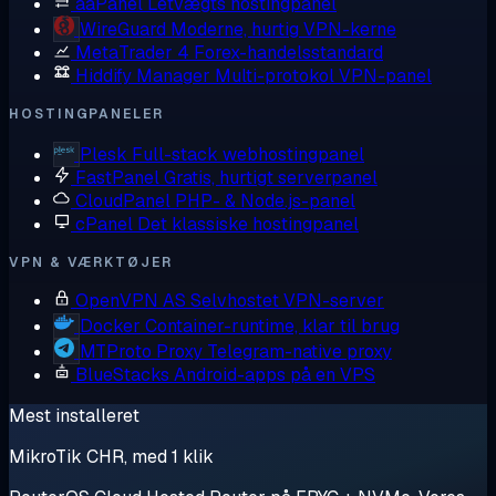
aaPanel
Letvægts hostingpanel
WireGuard
Moderne, hurtig VPN-kerne
MetaTrader 4
Forex-handelsstandard
Hiddify Manager
Multi-protokol VPN-panel
HOSTINGPANELER
Plesk
Full-stack webhostingpanel
FastPanel
Gratis, hurtigt serverpanel
CloudPanel
PHP- & Node.js-panel
cPanel
Det klassiske hostingpanel
VPN & VÆRKTØJER
OpenVPN AS
Selvhostet VPN-server
Docker
Container-runtime, klar til brug
MTProto Proxy
Telegram-native proxy
BlueStacks
Android-apps på en VPS
Mest installeret
MikroTik CHR, med 1 klik