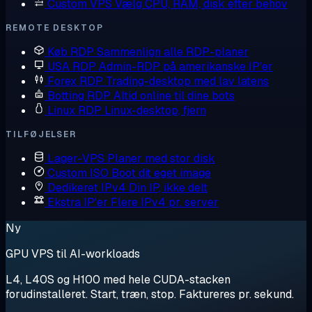
Custom VPS
Vælg CPU, RAM, disk efter behov
REMOTE DESKTOP
Køb RDP
Sammenlign alle RDP-planer
USA RDP
Admin-RDP på amerikanske IP'er
Forex RDP
Trading-desktop med lav latens
Botting RDP
Altid online til dine bots
Linux RDP
Linux-desktop, fjern
TILFØJELSER
Lager-VPS
Planer med stor disk
Custom ISO
Boot dit eget image
Dedikeret IPv4
Din IP, ikke delt
Ekstra IP'er
Flere IPv4 pr. server
Ny
GPU VPS til AI-workloads
L4, L40S og H100 med hele CUDA-stacken
forudinstalleret. Start, træn, stop. Faktureres pr. sekund.