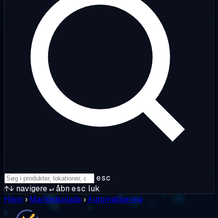
esc
↑↓
navigere
↵
åbn
esc
luk
Hjem
›
Markedsplads
›
Automatisering