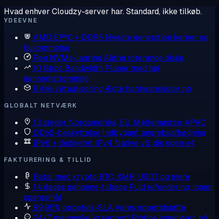
Hvad enhver Cloudzy-server har. Standard, ikke tilkøb.
YDEEVNE
AMD EPYC + DDR5
Nyeste generation kerner og
hukommelse
Ren NVMe-lagring
Aldrig roterende diske
10 Gbps Bandwidth
Planer med høj
gennemstrømning
KVM-virtualisering
Ægte hardwareisolering
GLOBALT NETVÆRK
13 steder
Nordamerika, EU, Mellemøsten, APAC
DDoS-beskyttelse
Indbygget angrebsafbødning
IPv6 + dedikeret IPv4
Native v6, din egen v4
FAKTURERING & TILLID
Betal med krypto
BTC, XMR, USDT og mere
14 dages pengene-tilbage
Fuld refundering, ingen
spørgsmål
99,95% oppetids-SLA
Vores oppetidsløfte
24/7 menneskelig support
Rigtige ingeniører, på