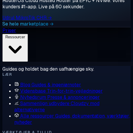
RouterOS Cloud Hosted Router på EPYC + NVMe. Vores
kunders #1-app. Live på 60 sekunder.
Udrul MikroTik CHR →
Se hele marketplace →
Priser
Ressourcer
Guides og holdet bag den uafhængige sky.
LÆR
Blog
Guides & ingeniørnoter
Vidensbase
Trin-for-trin-vejledninger
Nyhedsrum
Presse & annonceringer
Sammenlign udbydere
Cloudzy mod
alternativerne
Alle ressourcer
Guides, dokumentation, værktøjer,
nyheder
VÆRKTØJER & TILLID