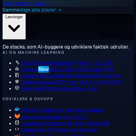
Prøv gratis i 1 time →
Sammenlign alle planer →
Løsninger
De stacks, som AI-byggere og udviklere faktisk udruller.
AI OG MACHINE LEARNING
AI VPS
Forudinstalleret PyTorch & CUDA
Ollama
New
Kør LLM'er på din egen VPS
Jupyter Notebooks
Notebooks på din server
Deep Learning GPU
Træn på L4, L40S, H100
Anaconda
Python data-stack, klar
UDVIKLERE & DEVOPS
Docker
Containere med root-adgang
GitLab
Selvhostet Git + CI/CD
Databaser
Postgres, MySQL, MongoDB
Kodeserver
VS Code i din browser