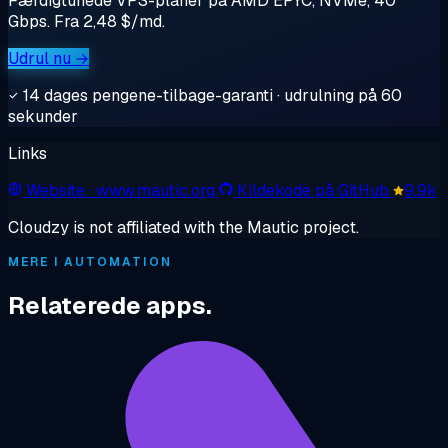
Færdigtunede VPS-planer på AMD EPYC, NVMe, 40
Gbps. Fra 2,48 $/md.
Udrul nu →
14 dages pengene-tilbage-garanti · udrulning på 60
sekunder
Links
Website
· www.mautic.org
Kildekode på GitHub
9.9k
Cloudzy is not affiliated with the Mautic project.
MERE I AUTOMATION
Relaterede apps.