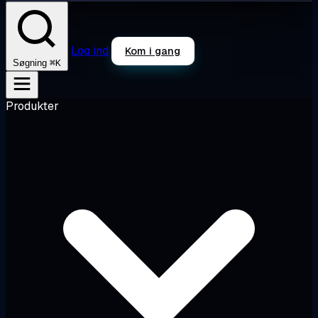
Log ind
Kom i gang
⌘K
Søgning
Produkter