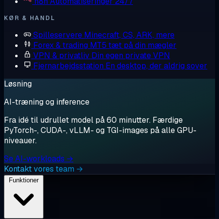
n8n
Automatiseringer 24/7
KØR & HANDL
Spilleservere
Minecraft, CS, ARK, mere
Forex & trading
MT5 tæt på din mægler
VPN & privatliv
Din egen private VPN
Fjernarbejdsstation
En desktop, der aldrig sover
Løsning
AI-træning og inference
Fra idé til udrullet model på 60 minutter. Færdige
PyTorch-, CUDA-, vLLM- og TGI-images på alle GPU-
niveauer.
Se AI-workloads →
Kontakt vores team →
Funktioner