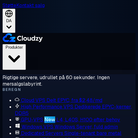
Støtte
Kontakt salg
DA
Produkter
Rigtige servere, udrullet på 60 sekunder. Ingen
mersalgslabyrint.
BEREGN
Cloud VPS
Delt EPYC, fra $2,48/md
High Performance VPS
Dedikerede EPYC-kerner,
DDR5
GPU-VPS
New
L4, L40S, H100 efter behov
Windows VPS
Windows Server, fuld admin
Dedicated Servers
Single-tenant bare metal