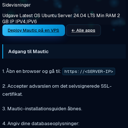
Sidevisninger
Udgave
Latest
OS
Ubuntu Server 24.04 LTS
Min RAM
2
GB
IP
IPV4,IPV6
Deploy Mautic på en VPS
← Alle apps
Adgang til Mautic
1. Åbn en browser og gå til:
https://<SERVER-IP>
2. Accepter advarslen om det selvsignerede SSL-
certifikat.
3. Mautic-installationsguiden åbnes.
4. Angiv dine databaseoplysninger: