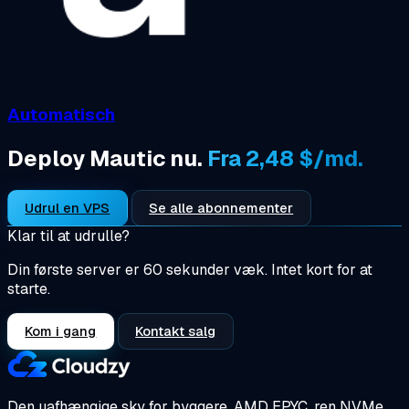
Automatisch
Deploy Mautic nu.
Fra 2,48 $/md.
Udrul en VPS
Se alle abonnementer
Klar til at udrulle?
Din første server er 60 sekunder væk. Intet kort for at
starte.
Kom i gang
Kontakt salg
Den uafhængige sky for byggere.
AMD EPYC, ren NVMe,