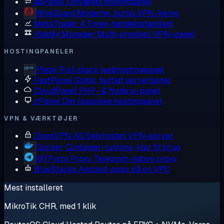
aaPanel
Letvægts hostingpanel
WireGuard
Moderne, hurtig VPN-kerne
MetaTrader 4
Forex-handelsstandard
Hiddify Manager
Multi-protokol VPN-panel
HOSTINGPANELER
Plesk
Full-stack webhostingpanel
FastPanel
Gratis, hurtigt serverpanel
CloudPanel
PHP- & Node.js-panel
cPanel
Det klassiske hostingpanel
VPN & VÆRKTØJER
OpenVPN AS
Selvhostet VPN-server
Docker
Container-runtime, klar til brug
MTProto Proxy
Telegram-native proxy
BlueStacks
Android-apps på en VPS
Mest installeret
MikroTik CHR, med 1 klik