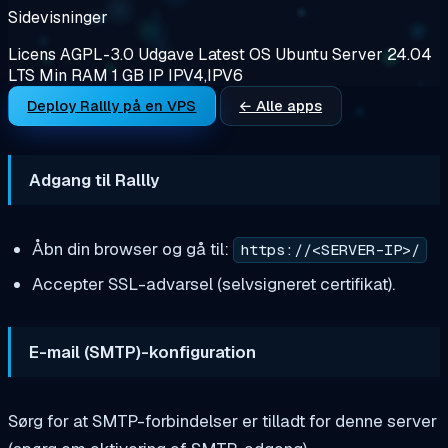
Sidevisninger
Licens
AGPL-3.0
Udgave
Latest
OS
Ubuntu Server 24.04
LTS
Min RAM
1 GB
IP
IPV4,IPV6
Deploy Rallly på en VPS
← Alle apps
Adgang til Rallly
Åbn din browser og gå til:
https://<SERVER-IP>/
Accepter SSL-advarsel (selvsigneret certifikat).
E-mail (SMTP)-konfiguration
Sørg for at SMTP-forbindelser er tilladt for denne server