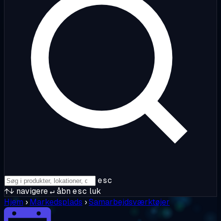
esc
↑↓
navigere
↵
åbn
esc
luk
Hjem
›
Markedsplads
›
Samarbejdsværktøjer