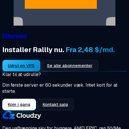
Etherpad
Installer Rallly nu.
Fra 2,48 $/md.
Udrul en VPS
Se alle abonnementer
Klar til at udrulle?
Din første server er 60 sekunder væk. Intet kort for at
starte.
Kom i gang
Kontakt salg
Den uafhængige sky for byggere.
AMD EPYC, ren NVMe,