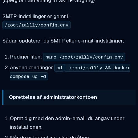
(spørg om aktivering af SMTP-adgang).
SMTP-indstillinger er gemt i:
/root/rallly/config.env
Sådan opdaterer du SMTP eller e-mail-indstillinger:
Rediger filen:
nano /root/rallly/config.env
Anvend ændringer
cd
/root/rallly && docker
compose up -d
Oprettelse af administratorkontoen
Opret dig med den admin-email, du angav under
installationen.
Når du er logget ind, skal du åbne: