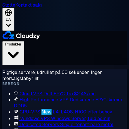
Støtte
Kontakt salg
DA
Produkter
Rigtige servere, udrullet på 60 sekunder. Ingen
mersalgslabyrint.
BEREGN
Cloud VPS
Delt EPYC, fra $2,48/md
High Performance VPS
Dedikerede EPYC-kerner,
DDR5
GPU-VPS
New
L4, L40S, H100 efter behov
Windows VPS
Windows Server, fuld admin
Dedicated Servers
Single-tenant bare metal