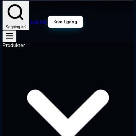
Log ind
Kom i gang
⌘K
Søgning
Produkter