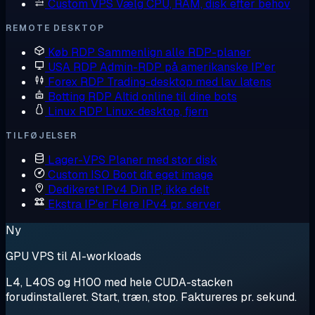
Custom VPS
Vælg CPU, RAM, disk efter behov
REMOTE DESKTOP
Køb RDP
Sammenlign alle RDP-planer
USA RDP
Admin-RDP på amerikanske IP'er
Forex RDP
Trading-desktop med lav latens
Botting RDP
Altid online til dine bots
Linux RDP
Linux-desktop, fjern
TILFØJELSER
Lager-VPS
Planer med stor disk
Custom ISO
Boot dit eget image
Dedikeret IPv4
Din IP, ikke delt
Ekstra IP'er
Flere IPv4 pr. server
Ny
GPU VPS til AI-workloads
L4, L40S og H100 med hele CUDA-stacken
forudinstalleret. Start, træn, stop. Faktureres pr. sekund.