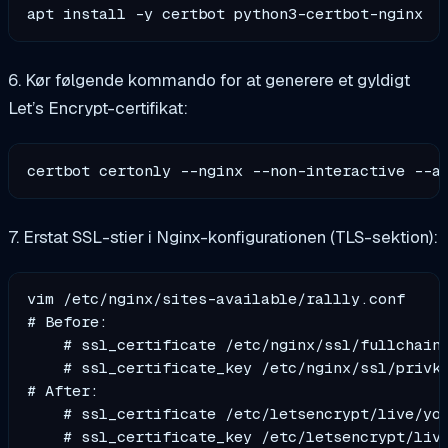
6. Kør følgende kommando for at generere et gyldigt
Let’s Encrypt-certifikat:
certbot certonly --nginx --non-interactive --a
7. Erstat SSL-stier i Nginx-konfigurationen (TLS-sektion):
vim /etc/nginx/sites-available/rallly.conf

# Before:

    # ssl_certificate /etc/nginx/ssl/fullchain.
    # ssl_certificate_key /etc/nginx/ssl/privke
# After:

    # ssl_certificate /etc/letsencrypt/live/you