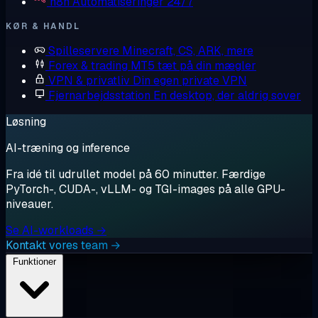
n8n
Automatiseringer 24/7
KØR & HANDL
Spilleservere
Minecraft, CS, ARK, mere
Forex & trading
MT5 tæt på din mægler
VPN & privatliv
Din egen private VPN
Fjernarbejdsstation
En desktop, der aldrig sover
Løsning
AI-træning og inference
Fra idé til udrullet model på 60 minutter. Færdige
PyTorch-, CUDA-, vLLM- og TGI-images på alle GPU-
niveauer.
Se AI-workloads →
Kontakt vores team →
Funktioner