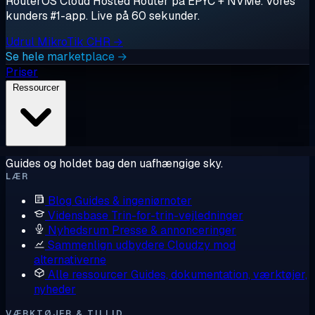
RouterOS Cloud Hosted Router på EPYC + NVMe. Vores
kunders #1-app. Live på 60 sekunder.
Udrul MikroTik CHR →
Se hele marketplace →
Priser
Ressourcer
Guides og holdet bag den uafhængige sky.
LÆR
Blog
Guides & ingeniørnoter
Vidensbase
Trin-for-trin-vejledninger
Nyhedsrum
Presse & annonceringer
Sammenlign udbydere
Cloudzy mod
alternativerne
Alle ressourcer
Guides, dokumentation, værktøjer,
nyheder
VÆRKTØJER & TILLID