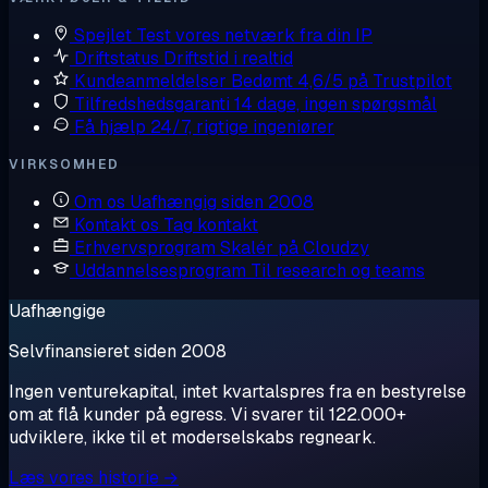
Spejlet
Test vores netværk fra din IP
Driftstatus
Driftstid i realtid
Kundeanmeldelser
Bedømt 4,6/5 på Trustpilot
Tilfredshedsgaranti
14 dage, ingen spørgsmål
Få hjælp
24/7, rigtige ingeniører
VIRKSOMHED
Om os
Uafhængig siden 2008
Kontakt os
Tag kontakt
Erhvervsprogram
Skalér på Cloudzy
Uddannelsesprogram
Til research og teams
Uafhængige
Selvfinansieret siden 2008
Ingen venturekapital, intet kvartalspres fra en bestyrelse
om at flå kunder på egress. Vi svarer til 122.000+
udviklere, ikke til et moderselskabs regneark.
Læs vores historie →