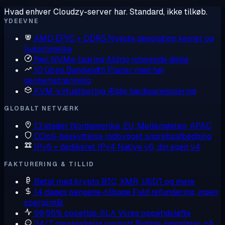
Hvad enhver Cloudzy-server har. Standard, ikke tilkøb.
YDEEVNE
AMD EPYC + DDR5
Nyeste generation kerner og
hukommelse
Ren NVMe-lagring
Aldrig roterende diske
10 Gbps Bandwidth
Planer med høj
gennemstrømning
KVM-virtualisering
Ægte hardwareisolering
GLOBALT NETVÆRK
13 steder
Nordamerika, EU, Mellemøsten, APAC
DDoS-beskyttelse
Indbygget angrebsafbødning
IPv6 + dedikeret IPv4
Native v6, din egen v4
FAKTURERING & TILLID
Betal med krypto
BTC, XMR, USDT og mere
14 dages pengene-tilbage
Fuld refundering, ingen
spørgsmål
99,95% oppetids-SLA
Vores oppetidsløfte
24/7 menneskelig support
Rigtige ingeniører, på