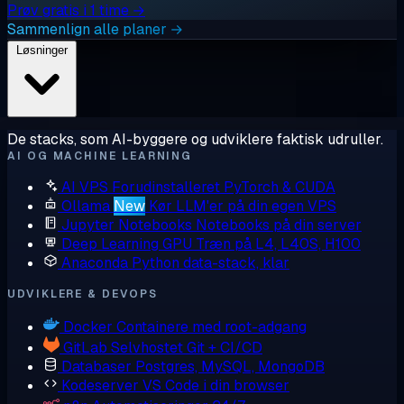
Prøv gratis i 1 time →
Sammenlign alle planer →
Løsninger
De stacks, som AI-byggere og udviklere faktisk udruller.
AI OG MACHINE LEARNING
AI VPS
Forudinstalleret PyTorch & CUDA
Ollama
New
Kør LLM'er på din egen VPS
Jupyter Notebooks
Notebooks på din server
Deep Learning GPU
Træn på L4, L40S, H100
Anaconda
Python data-stack, klar
UDVIKLERE & DEVOPS
Docker
Containere med root-adgang
GitLab
Selvhostet Git + CI/CD
Databaser
Postgres, MySQL, MongoDB
Kodeserver
VS Code i din browser