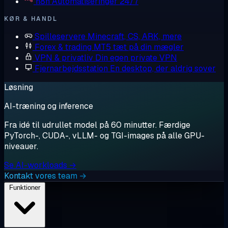
n8n
Automatiseringer 24/7
KØR & HANDL
Spilleservere
Minecraft, CS, ARK, mere
Forex & trading
MT5 tæt på din mægler
VPN & privatliv
Din egen private VPN
Fjernarbejdsstation
En desktop, der aldrig sover
Løsning
AI-træning og inference
Fra idé til udrullet model på 60 minutter. Færdige
PyTorch-, CUDA-, vLLM- og TGI-images på alle GPU-
niveauer.
Se AI-workloads →
Kontakt vores team →
Funktioner