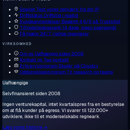
Spejlet
Test vores netværk fra din IP
Driftstatus
Driftstid i realtid
Kundeanmeldelser
Bedømt 4,6/5 på Trustpilot
Tilfredshedsgaranti
14 dage, ingen spørgsmål
Få hjælp
24/7, rigtige ingeniører
VIRKSOMHED
Om os
Uafhængig siden 2008
Kontakt os
Tag kontakt
Erhvervsprogram
Skalér på Cloudzy
Uddannelsesprogram
Til research og teams
Uafhængige
Selvfinansieret siden 2008
Ingen venturekapital, intet kvartalspres fra en bestyrelse
om at flå kunder på egress. Vi svarer til 122.000+
udviklere, ikke til et moderselskabs regneark.
Læs vores historie →