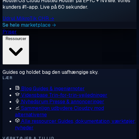
RouterOS Cloud Hosted Router på EPYC + NVMe. Vores
kunders #1-app. Live på 60 sekunder.
Udrul MikroTik CHR →
Se hele marketplace →
Priser
Ressourcer
Guides og holdet bag den uafhængige sky.
LÆR
Blog
Guides & ingeniørnoter
Vidensbase
Trin-for-trin-vejledninger
Nyhedsrum
Presse & annonceringer
Sammenlign udbydere
Cloudzy mod
alternativerne
Alle ressourcer
Guides, dokumentation, værktøjer,
nyheder
VÆRKTØJER & TILLID