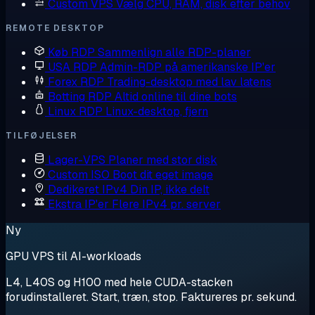
Custom VPS
Vælg CPU, RAM, disk efter behov
REMOTE DESKTOP
Køb RDP
Sammenlign alle RDP-planer
USA RDP
Admin-RDP på amerikanske IP'er
Forex RDP
Trading-desktop med lav latens
Botting RDP
Altid online til dine bots
Linux RDP
Linux-desktop, fjern
TILFØJELSER
Lager-VPS
Planer med stor disk
Custom ISO
Boot dit eget image
Dedikeret IPv4
Din IP, ikke delt
Ekstra IP'er
Flere IPv4 pr. server
Ny
GPU VPS til AI-workloads
L4, L40S og H100 med hele CUDA-stacken
forudinstalleret. Start, træn, stop. Faktureres pr. sekund.