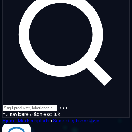
esc
↑↓
navigere
↵
åbn
esc
luk
Hjem
›
Markedsplads
›
Samarbejdsværktøjer