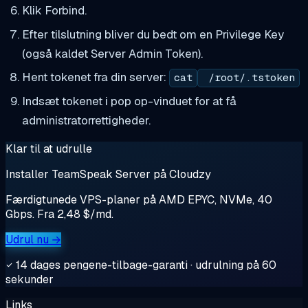
Klik Forbind.
Efter tilslutning bliver du bedt om en Privilege Key
(også kaldet Server Admin Token).
Hent tokenet fra din server:
cat
/root/.tstoken
Indsæt tokenet i pop op-vinduet for at få
administratorrettigheder.
Klar til at udrulle
Installer TeamSpeak Server på Cloudzy
Færdigtunede VPS-planer på AMD EPYC, NVMe, 40
Gbps. Fra 2,48 $/md.
Udrul nu →
14 dages pengene-tilbage-garanti · udrulning på 60
sekunder
Links