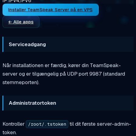
IP
IPV4,IPV6
Installer TeamSpeak Server på en VPS
← Alle apps
Serviceadgang
Når installationen er færdig, kører din TeamSpeak-
server og er tilgængelig på UDP port 9987 (standard
stemmeporten).
Administratortoken
Kontroller
til dit første server-admin-
/root/.tstoken
token.