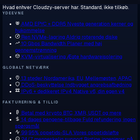
Hvad enhver Cloudzy-server har. Standard, ikke tilkøb.
YDEEVNE
AMD EPYC + DDR5
Nyeste generation kerner og
hukommelse
Ren NVMe-lagring
Aldrig roterende diske
10 Gbps Bandwidth
Planer med høj
gennemstrømning
KVM-virtualisering
Ægte hardwareisolering
GLOBALT NETVÆRK
13 steder
Nordamerika, EU, Mellemøsten, APAC
DDoS-beskyttelse
Indbygget angrebsafbødning
IPv6 + dedikeret IPv4
Native v6, din egen v4
FAKTURERING & TILLID
Betal med krypto
BTC, XMR, USDT og mere
14 dages pengene-tilbage
Fuld refundering, ingen
spørgsmål
99,95% oppetids-SLA
Vores oppetidsløfte
24/7 menneskelig support
Rigtige ingeniører, på