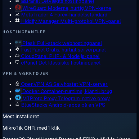
aaPanel
Letvægts hostingpanel
WireGuard
Moderne, hurtig VPN-kerne
MetaTrader 4
Forex-handelsstandard
Hiddify Manager
Multi-protokol VPN-panel
HOSTINGPANELER
Plesk
Full-stack webhostingpanel
FastPanel
Gratis, hurtigt serverpanel
CloudPanel
PHP- & Node.js-panel
cPanel
Det klassiske hostingpanel
VPN & VÆRKTØJER
OpenVPN AS
Selvhostet VPN-server
Docker
Container-runtime, klar til brug
MTProto Proxy
Telegram-native proxy
BlueStacks
Android-apps på en VPS
Mest installeret
MikroTik CHR, med 1 klik