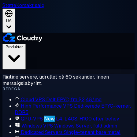
Støtte
Kontakt salg
DA
Produkter
Rigtige servere, udrullet på 60 sekunder. Ingen
mersalgslabyrint.
BEREGN
Cloud VPS
Delt EPYC, fra $2,48/md
High Performance VPS
Dedikerede EPYC-kerner,
DDR5
GPU-VPS
New
L4, L40S, H100 efter behov
Windows VPS
Windows Server, fuld admin
Dedicated Servers
Single-tenant bare metal