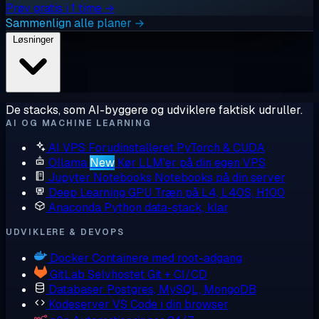
Prøv gratis i 1 time →
Sammenlign alle planer →
Løsninger
De stacks, som AI-byggere og udviklere faktisk udruller.
AI OG MACHINE LEARNING
AI VPS
Forudinstalleret PyTorch & CUDA
Ollama
New
Kør LLM'er på din egen VPS
Jupyter Notebooks
Notebooks på din server
Deep Learning GPU
Træn på L4, L40S, H100
Anaconda
Python data-stack, klar
UDVIKLERE & DEVOPS
Docker
Containere med root-adgang
GitLab
Selvhostet Git + CI/CD
Databaser
Postgres, MySQL, MongoDB
Kodeserver
VS Code i din browser